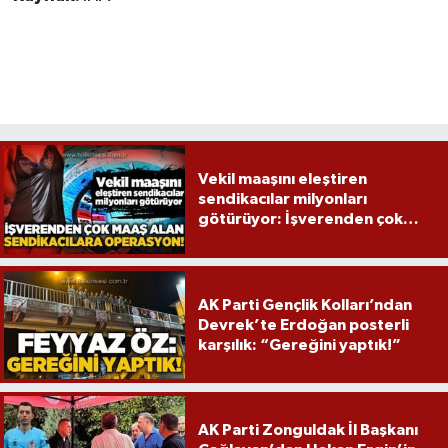
Vekil maaşını eleştiren
sendikacılar milyonları
götürüyor: İşverenden çok
maaş alan sendikacılara
operasyon!
AK Parti Gençlik Kolları’ndan
Devrek’te Erdoğan posterli
karşılık: “Gereğini yaptık!”
AK Parti Zonguldak İl Başkanı