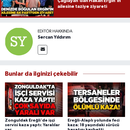
Çağlayan’dan Hakan Ergin’in
ailesine taziye ziyareti
EDITÖR HAKKINDA
Sercan Yıldırım
Bunlar da ilginizi çekebilir
Zonguldak Ereğli'de işçi
Ereğli-Alaplı yolunda feci
servisi kaza yaptı: Yaralılar
kaza: 18 yaşındaki sürücü
var
hayatını kaybetti