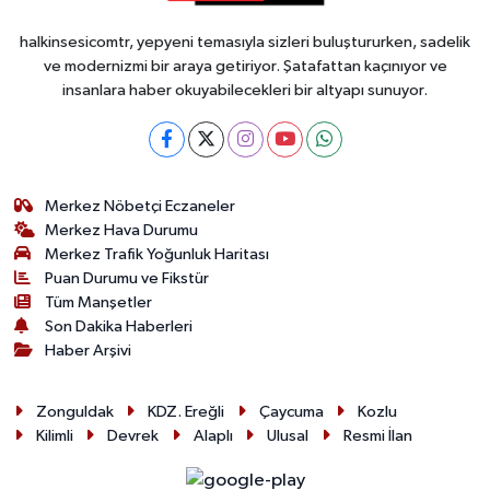
halkinsesicomtr, yepyeni temasıyla sizleri buluştururken, sadelik
ve modernizmi bir araya getiriyor. Şatafattan kaçınıyor ve
insanlara haber okuyabilecekleri bir altyapı sunuyor.
Merkez Nöbetçi Eczaneler
Merkez Hava Durumu
Merkez Trafik Yoğunluk Haritası
Puan Durumu ve Fikstür
Tüm Manşetler
Son Dakika Haberleri
Haber Arşivi
Zonguldak
KDZ. Ereğli
Çaycuma
Kozlu
Kilimli
Devrek
Alaplı
Ulusal
Resmi İlan