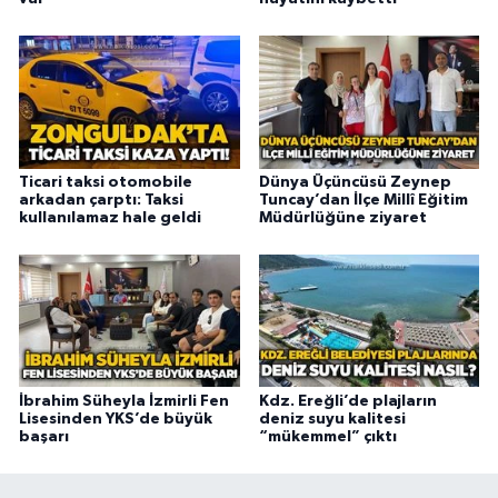
Ticari taksi otomobile
Dünya Üçüncüsü Zeynep
arkadan çarptı: Taksi
Tuncay’dan İlçe Millî Eğitim
kullanılamaz hale geldi
Müdürlüğüne ziyaret
İbrahim Süheyla İzmirli Fen
Kdz. Ereğli’de plajların
Lisesinden YKS’de büyük
deniz suyu kalitesi
başarı
“mükemmel” çıktı