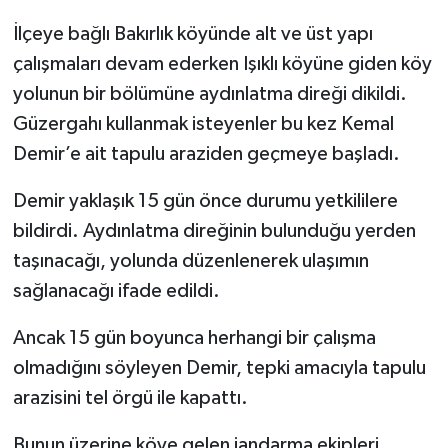
İlçeye bağlı Bakırlık köyünde alt ve üst yapı
Gökçebey
çalışmaları devam ederken Işıklı köyüne giden köy
yolunun bir bölümüne aydınlatma direği dikildi.
GÜNDEM
Güzergahı kullanmak isteyenler bu kez Kemal
İş ilanı
Demir’e ait tapulu araziden geçmeye başladı.
Kilimli
Demir yaklaşık 15 gün önce durumu yetkililere
bildirdi. Aydınlatma direğinin bulunduğu yerden
Kültür - Sanat
taşınacağı, yolunda düzenlenerek ulaşımın
sağlanacağı ifade edildi.
MAGAZİN
Ancak 15 gün boyunca herhangi bir çalışma
Politika
olmadığını söyleyen Demir, tepki amacıyla tapulu
arazisini tel örgü ile kapattı.
Resmi İlan
Bunun üzerine köye gelen jandarma ekipleri