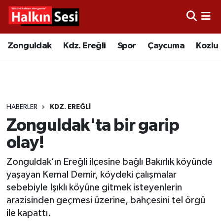
Foto Galeri
Zonguldak
Merkez Nöbetçi Eczaneler
Zonguldak
Kdz. Ereğli
Spor
Çaycuma
Kozlu
Video
Çaycuma
Merkez Hava Durumu
Yazarlar
KDZ. Ereğli
Merkez Trafik Yoğunluk Haritası
HABERLER
KDZ. EREĞLI
Kozlu
Süper Lig Puan Durumu ve Fikstür
Zonguldak'ta bir garip
Alaplı
Tüm Manşetler
olay!
Zonguldak’ın Ereğli ilçesine bağlı Bakırlık köyünde
Asayiş
Son Dakika Haberleri
yaşayan Kemal Demir, köydeki çalışmalar
sebebiyle Işıklı köyüne gitmek isteyenlerin
Bartın
Haber Arşivi
arazisinden geçmesi üzerine, bahçesini tel örgü
ile kapattı.
Karabük