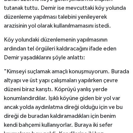
Röportaj
tutanak tuttu. Demir ise mevcuttaki köy yolunda
düzenleme yapılması talebini yenileyerek
Sağlık
arazisinin yol olarak kullanılmamasını istedi.
SİYASET
Köy yolundaki düzenlemenin yapılmasının
Spor
ardından tel örgüleri kaldıracağını ifade eden
Demir yaşadıklarını şöyle anlattı:
Ulusal
"Kimseyi suçlamak amaçlı konuşmuyorum. Burada
Yaşam
altyapı ve üst yapı çalışmaları yapılırken çevre
düzeni biraz karıştı. Köprüyü yanlış yerde
konumlandırdılar. Işıklı köyüne giden bir yol var
ancak yolda aydınlatma direği olduğu için ve bu
direği de buradan kaldıramadıkları için benim
kendi bahçemi kullanıyorlar. Buraya iki sefer