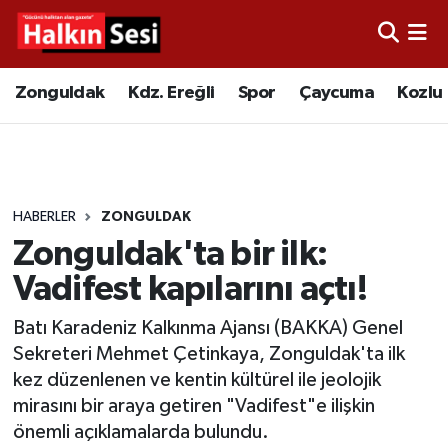
Foto Galeri
Zonguldak
Merkez Nöbetçi Eczaneler
Zonguldak
Kdz. Ereğli
Spor
Çaycuma
Kozlu
Video
Çaycuma
Merkez Hava Durumu
Yazarlar
KDZ. Ereğli
Merkez Trafik Yoğunluk Haritası
HABERLER
ZONGULDAK
Kozlu
Süper Lig Puan Durumu ve Fikstür
Zonguldak'ta bir ilk:
Alaplı
Tüm Manşetler
Vadifest kapılarını açtı!
Batı Karadeniz Kalkınma Ajansı (BAKKA) Genel
Asayiş
Son Dakika Haberleri
Sekreteri Mehmet Çetinkaya, Zonguldak'ta ilk
kez düzenlenen ve kentin kültürel ile jeolojik
Bartın
Haber Arşivi
mirasını bir araya getiren "Vadifest"e ilişkin
önemli açıklamalarda bulundu.
Karabük