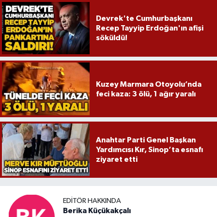
Devrek'te Cumhurbaşkanı
Recep Tayyip Erdoğan'ın afişi
söküldü!
Kuzey Marmara Otoyolu’nda
feci kaza: 3 ölü, 1 ağır yaralı
Anahtar Parti Genel Başkan
Yardımcısı Kır, Sinop’ta esnafı
ziyaret etti
EDITÖR HAKKINDA
Berika Küçükakçalı