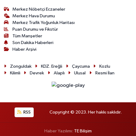
Merkez Nöbetçi Eczaneler
Merkez Hava Durumu
Merkez Trafik Yoğunluk Haritası
Puan Durumu ve Fikstür
Tüm Manşetler
Son Dakika Haberleri
Haber Arşivi
Zonguldak
KDZ. Ereğli
Çaycuma
Kozlu
Kilimli
Devrek
Alaplı
Ulusal
Resmi İlan
RSS
Copyright © 2023. Her hakkı saklıdır.
Haber Yazılımı:
TE Bilişim