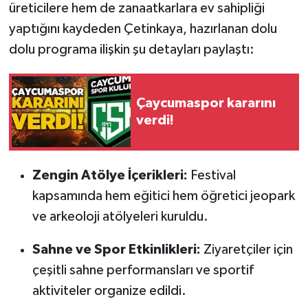
Röportaj
üreticilere hem de zanaatkarlara ev sahipliği
yaptığını kaydeden Çetinkaya, hazırlanan dolu
Sağlık
dolu programa ilişkin şu detayları paylaştı:
SİYASET
Çaycumaspor kararını
Spor
verdi!
Ulusal
Zengin Atölye İçerikleri:
Festival
Yaşam
kapsamında hem eğitici hem öğretici jeopark
ve arkeoloji atölyeleri kuruldu.
Sahne ve Spor Etkinlikleri:
Ziyaretçiler için
çeşitli sahne performansları ve sportif
aktiviteler organize edildi.