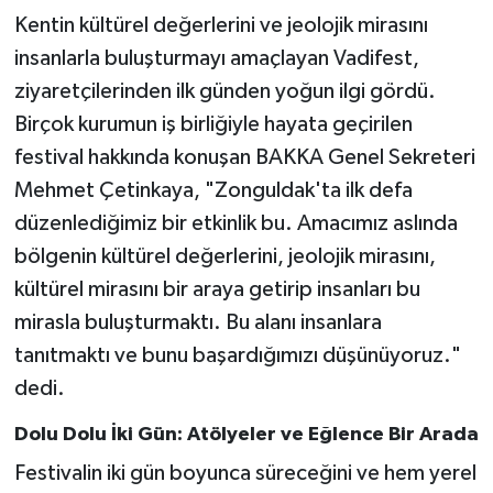
Kentin kültürel değerlerini ve jeolojik mirasını
Gökçebey
insanlarla buluşturmayı amaçlayan Vadifest,
ziyaretçilerinden ilk günden yoğun ilgi gördü.
GÜNDEM
Birçok kurumun iş birliğiyle hayata geçirilen
festival hakkında konuşan BAKKA Genel Sekreteri
İş ilanı
Mehmet Çetinkaya, "Zonguldak'ta ilk defa
Kilimli
düzenlediğimiz bir etkinlik bu. Amacımız aslında
bölgenin kültürel değerlerini, jeolojik mirasını,
Kültür - Sanat
kültürel mirasını bir araya getirip insanları bu
mirasla buluşturmaktı. Bu alanı insanlara
MAGAZİN
tanıtmaktı ve bunu başardığımızı düşünüyoruz."
dedi.
Politika
Dolu Dolu İki Gün: Atölyeler ve Eğlence Bir Arada
Resmi İlan
Festivalin iki gün boyunca süreceğini ve hem yerel