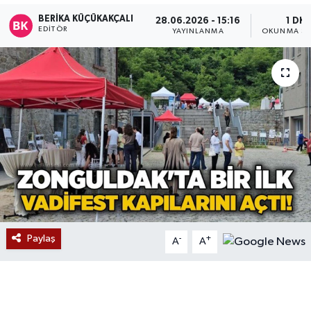
BERIKA KÜÇÜKAKÇALI
28.06.2026 - 15:16
1 DK
Devrek
EDITÖR
YAYINLANMA
OKUNMA SÜ
Bolu
ÇEVRE
BİLİM VE TEKNOLOJİ
DUNYA
Düzce
Eğitim
Paylaş
-
+
A
A
Ekonomi
Genel