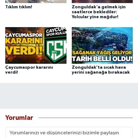
Tıklım tıklım!
Zonguldak'a gelmek için
saatlerce beklediler:
Yolcular yine mağdur!
Çaycumaspor kararını
Zonguldak’ta sıcak hava
verdi!
yerini sağanağa bırakacak
Yorumlar