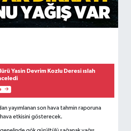
ürü Yasin Devrim Kozlu Deresi ıslah
nceledi
e
dan yayımlanan son hava tahmin raporuna
 hava etkisini gösterecek.
genelinde gök gürültülü sağanak yağış