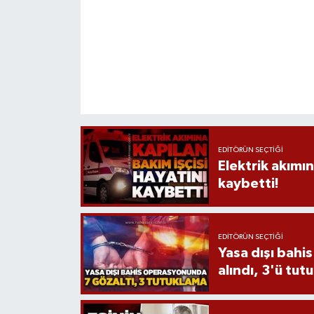
EDITÖRÜN SEÇTIĞI
Elektrik akımın
kaybetti!
EDITÖRÜN SEÇTIĞI
Yasa dışı bahi
alındı, 3'ü tut