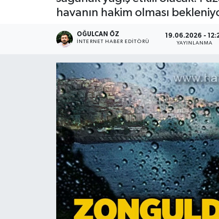
havanın hakim olması bekleniyo
Devrek
OĞULCAN ÖZ
19.06.2026 - 12:
Bolu
İNTERNET HABER EDITÖRÜ
YAYINLANMA
ÇEVRE
BİLİM VE TEKNOLOJİ
DUNYA
Düzce
Eğitim
Ekonomi
Genel