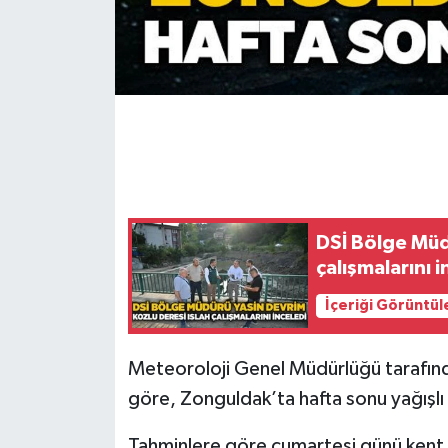
Gökçebey
GÜNDEM
İş ilanı
Kilimli
DSİ Bölge Müd
Kültür - Sanat
çalışmalarını i
MAGAZİN
İçeriği Görüntül
Politika
Meteoroloji Genel Müdürlüğü tarafın
göre, Zonguldak’ta hafta sonu yağışlı
Resmi İlan
Tahminlere göre cumartesi günü kent 