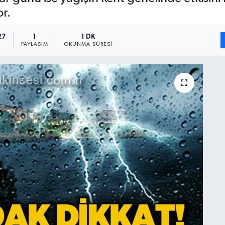
r.
27
1
1 DK
PAYLAŞIM
OKUNMA SÜRESI