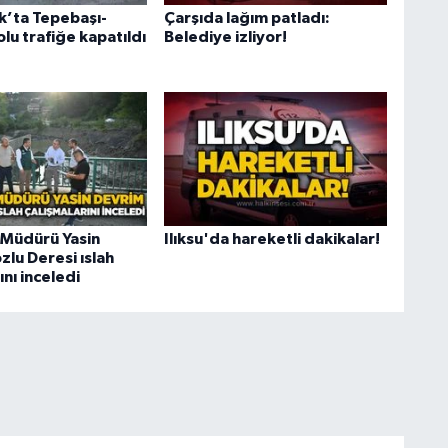
’ta Tepebaşı-
Çarşıda lağım patladı:
olu trafiğe kapatıldı
Belediye izliyor!
 Müdürü Yasin
Ilıksu'da hareketli dakikalar!
lu Deresi ıslah
ını inceledi