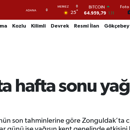
64.959,79
1.11
Foto 
DOLAR
°
25
47,7436
0.18
EURO
uma
Kozlu
Kilimli
Devrek
Resmi İlan
Gökçebey
55,2510
0.32
STERLİN
64,4811
0.38
GRAM ALTIN
6660.55
0.03
BİST100
13.779
-14
 hafta sonu yağı
ün son tahminlerine göre Zonguldak’ta c
ar günü ise yağışın kent genelinde etkisini