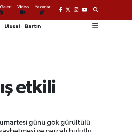
Galeri
Video
Yazarlar
Ulusal
Bartın
ş etkili
umartesi günü gök gürültülü
 kaybetmesi ve parçalı bulutlu