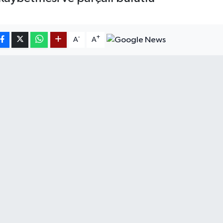
-
+
A
A