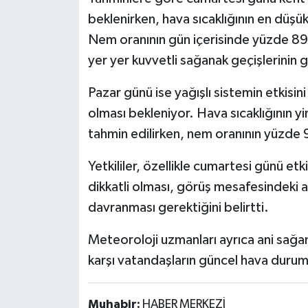
Röportaj
beklenirken, hava sıcaklığının en düş
Nem oranının gün içerisinde yüzde 89 
Sağlık
yer yer kuvvetli sağanak geçişlerinin gö
SİYASET
Pazar günü ise yağışlı sistemin etkisin
Spor
olması bekleniyor. Hava sıcaklığının y
tahmin edilirken, nem oranının yüzde 
Ulusal
Yetkililer, özellikle cumartesi günü et
Yaşam
dikkatli olması, görüş mesafesindeki a
davranması gerektiğini belirtti.
Meteoroloji uzmanları ayrıca ani sağa
karşı vatandaşların güncel hava durumu 
Muhabir:
HABER MERKEZİ