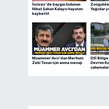
İncivez'de baygın bulunan
Zonguldak
Nihat Şahan Kalaycı hayatını
Yağcılar y
kaybetti!
Muammer Avcı’dan Merhum
DSİ Bölge
Zeki Tosun için anma mesajı
Devrim Koz
çalışmalar