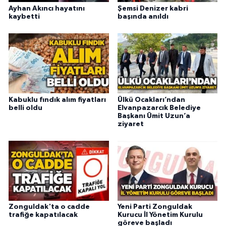
Ayhan Akıncı hayatını
Şemsi Denizer kabri
kaybetti
başında anıldı
Kabuklu fındık alım fiyatları
Ülkü Ocakları’ndan
belli oldu
Elvanpazarcık Belediye
Başkanı Ümit Uzun’a
ziyaret
Zonguldak'ta o cadde
Yeni Parti Zonguldak
trafiğe kapatılacak
Kurucu İl Yönetim Kurulu
göreve başladı