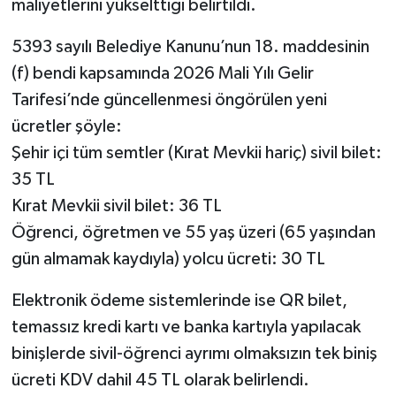
maliyetlerini yükselttiği belirtildi.
Röportaj
5393 sayılı Belediye Kanunu’nun 18. maddesinin
Sağlık
(f) bendi kapsamında 2026 Mali Yılı Gelir
SİYASET
Tarifesi’nde güncellenmesi öngörülen yeni
ücretler şöyle:
Spor
Şehir içi tüm semtler (Kırat Mevkii hariç) sivil bilet:
35 TL
Ulusal
Kırat Mevkii sivil bilet: 36 TL
Yaşam
Öğrenci, öğretmen ve 55 yaş üzeri (65 yaşından
gün almamak kaydıyla) yolcu ücreti: 30 TL
Elektronik ödeme sistemlerinde ise QR bilet,
temassız kredi kartı ve banka kartıyla yapılacak
binişlerde sivil-öğrenci ayrımı olmaksızın tek biniş
ücreti KDV dahil 45 TL olarak belirlendi.