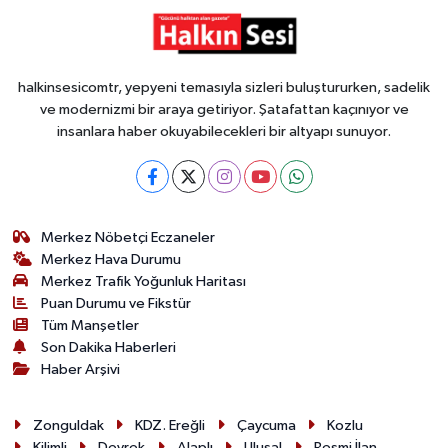
halkinsesicomtr, yepyeni temasıyla sizleri buluştururken, sadelik
ve modernizmi bir araya getiriyor. Şatafattan kaçınıyor ve
insanlara haber okuyabilecekleri bir altyapı sunuyor.
Merkez Nöbetçi Eczaneler
Merkez Hava Durumu
Merkez Trafik Yoğunluk Haritası
Puan Durumu ve Fikstür
Tüm Manşetler
Son Dakika Haberleri
Haber Arşivi
Zonguldak
KDZ. Ereğli
Çaycuma
Kozlu
Kilimli
Devrek
Alaplı
Ulusal
Resmi İlan