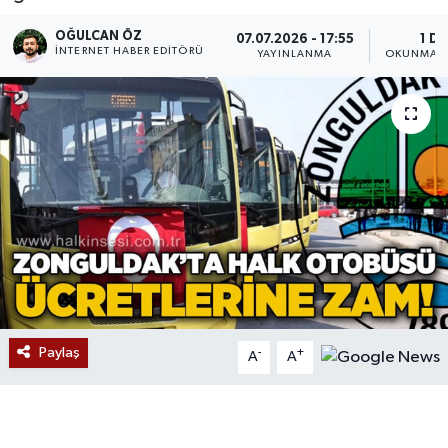
Devrek
OĞULCAN ÖZ
07.07.2026 - 17:55
1 DK
İNTERNET HABER EDITÖRÜ
YAYINLANMA
OKUNMA S
Bolu
ÇEVRE
BİLİM VE TEKNOLOJİ
DUNYA
Düzce
Eğitim
Paylaş
-
+
A
A
Ekonomi
Genel