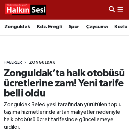
Foto Galeri
Zonguldak
Merkez Nöbetçi Eczaneler
Zonguldak
Kdz. Ereğli
Spor
Çaycuma
Kozlu
Video
Çaycuma
Merkez Hava Durumu
Yazarlar
KDZ. Ereğli
Merkez Trafik Yoğunluk Haritası
HABERLER
ZONGULDAK
Kozlu
Süper Lig Puan Durumu ve Fikstür
Zonguldak’ta halk otobüsü
Alaplı
Tüm Manşetler
ücretlerine zam! Yeni tarife
belli oldu
Asayiş
Son Dakika Haberleri
Zonguldak Belediyesi tarafından yürütülen toplu
Bartın
Haber Arşivi
taşıma hizmetlerinde artan maliyetler nedeniyle
halk otobüsü ücret tarifesinde güncellemeye
Karabük
gidildi.