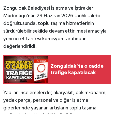
Zonguldak Belediyesi İşletme ve İştirakler
Gökçebey
Müdürlüğü’nün 29 Haziran 2026 tarihli talebi
doğrultusunda, toplu taşıma hizmetlerinin
GÜNDEM
sürdürülebilir şekilde devam ettirilmesi amacıyla
İş ilanı
yeni ücret tarifesi komisyon tarafından
değerlendirildi.
Kilimli
Kültür - Sanat
Zonguldak'ta o cadde
trafiğe kapatılacak
MAGAZİN
Politika
Yapılan incelemelerde; akaryakıt, bakım-onarım,
yedek parça, personel ve diğer işletme
Resmi İlan
giderlerinde yaşanan artışların toplu taşıma