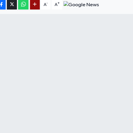
-
+
A
A