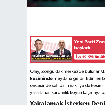
Gökçebey
GÜNDEM
İş ilanı
Yeni Parti Zo
Kilimli
başladı
İçeriği Görüntül
Kültür - Sanat
MAGAZİN
Olay, Zonguldak merkezde bulunan
U
kesiminde
meydana geldi. Edinilen b
Politika
öncesinde sahibinin nakil ya da kesim ha
yararlanan kurbanlık koyun kaçmaya b
Resmi İlan
Yakalamak İsterken Deniz