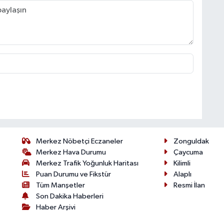
Merkez Nöbetçi Eczaneler
Zonguldak
Merkez Hava Durumu
Çaycuma
Merkez Trafik Yoğunluk Haritası
Kilimli
Puan Durumu ve Fikstür
Alaplı
Tüm Manşetler
Resmi İlan
Son Dakika Haberleri
Haber Arşivi