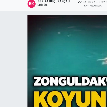
BERIKA KÜÇÜKAKÇALI
27.05.2026 - 09:5
EDITÖR
YAYINLANMA
Devrek
Bolu
ÇEVRE
BİLİM VE TEKNOLOJİ
DUNYA
Düzce
Eğitim
Ekonomi
Genel