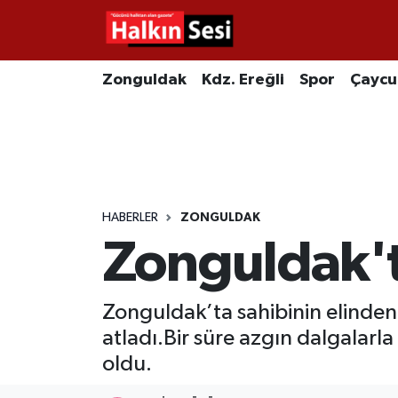
Foto Galeri
Zonguldak
Merkez Nöbetçi Eczaneler
Zonguldak
Kdz. Ereğli
Spor
Çayc
Video
Çaycuma
Merkez Hava Durumu
Yazarlar
KDZ. Ereğli
Merkez Trafik Yoğunluk Haritası
Kozlu
Süper Lig Puan Durumu ve Fikstür
HABERLER
ZONGULDAK
Zonguldak'ta
Alaplı
Tüm Manşetler
Asayiş
Son Dakika Haberleri
Zonguldak’ta sahibinin elinden
atladı.Bir süre azgın dalgalarla
Bartın
Haber Arşivi
oldu.
Karabük