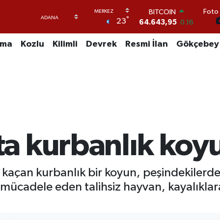
BITCOIN
Foto 
64.643,95
0.16
°
23
DOLAR
47,6006
0.06
uma
Kozlu
Kilimli
Devrek
Resmi İlan
Gökçebey
EURO
55,0250
0.02
STERLİN
64,2398
0.2
GRAM ALTIN
6500.87
0.12
BİST100
13.799
70
 kurbanlık koyun
 kaçan kurbanlık bir koyun, peşindekilerde
 mücadele eden talihsiz hayvan, kayalıklara