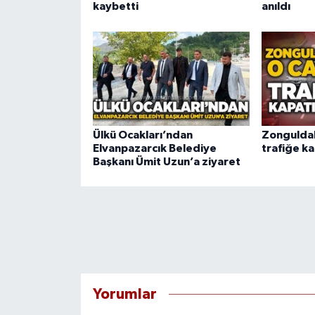
kaybetti
anıldı
Ülkü Ocakları’ndan
Zongulda
Elvanpazarcık Belediye
trafiğe ka
Başkanı Ümit Uzun’a ziyaret
Yorumlar