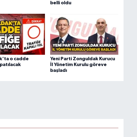
belli oldu
k'ta o cadde
Yeni Parti Zonguldak Kurucu
patılacak
İl Yönetim Kurulu göreve
başladı