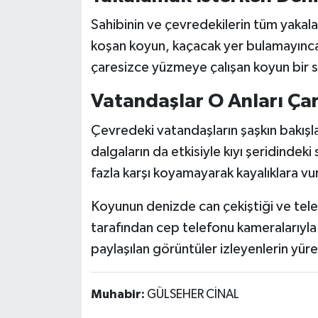
Röportaj
Sahibinin ve çevredekilerin tüm yakal
Sağlık
koşan koyun, kaçacak yer bulamayınca k
çaresizce yüzmeye çalışan koyun bir sü
SİYASET
Vatandaşlar O Anları Çare
Spor
Çevredeki vatandaşların şaşkın bakışl
Ulusal
dalgaların da etkisiyle kıyı şeridindek
fazla karşı koyamayarak kayalıklara vu
Yaşam
Koyunun denizde can çekiştiği ve telef
tarafından cep telefonu kameralarıyl
paylaşılan görüntüler izleyenlerin yüre
Muhabir:
GÜLSEHER CİNAL