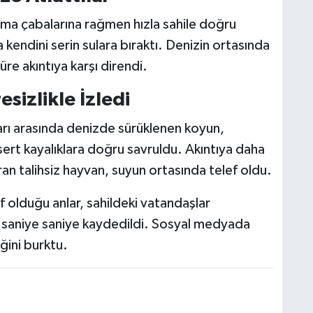
ama çabalarına rağmen hızla sahile doğru
endini serin sulara bıraktı. Denizin ortasında
re akıntıya karşı direndi.
sizlikle İzledi
arı arasında denizde sürüklenen koyun,
i sert kayalıklara doğru savruldu. Akıntıya daha
ran talihsiz hayvan, suyun ortasında telef oldu.
 olduğu anlar, sahildeki vatandaşlar
a saniye saniye kaydedildi. Sosyal medyada
ğini burktu.