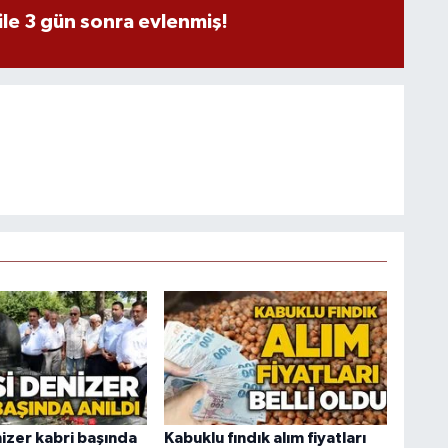
ile 3 gün sonra evlenmiş!
izer kabri başında
Kabuklu fındık alım fiyatları