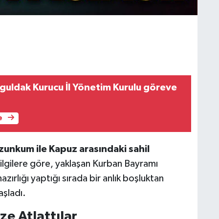
nguldak Kurucu İl Yönetim Kurulu göreve
e
zunkum ile Kapuz arasındaki sahil
ilgilere göre, yaklaşan Kurban Bayramı
zırlığı yaptığı sırada bir anlık boşluktan
aşladı.
e Atlattılar