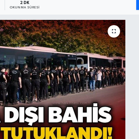
3
2 DK
OKUNMA SÜRESI