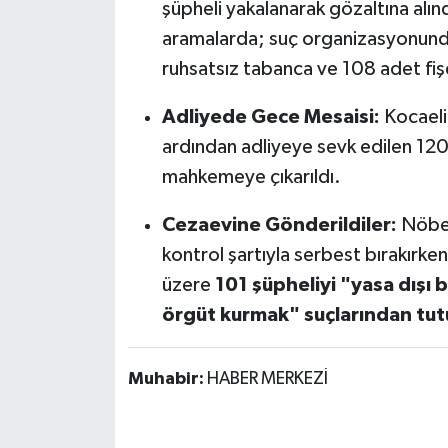
şüpheli yakalanarak gözaltına alınd
aramalarda; suç organizasyonunda 
ruhsatsız tabanca ve 108 adet fişe
Adliyede Gece Mesaisi:
Kocaeli 
ardından adliyeye sevk edilen 120 
mahkemeye çıkarıldı.
Cezaevine Gönderildiler:
Nöbet
kontrol şartıyla serbest bırakırk
üzere
101 şüpheliyi "yasa dışı
örgüt kurmak" suçlarından tut
Muhabir:
HABER MERKEZİ