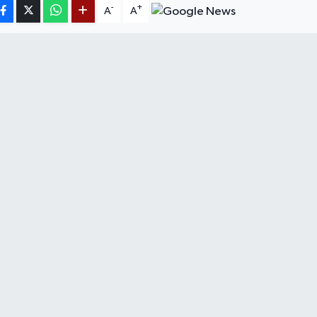
-
+
A
A