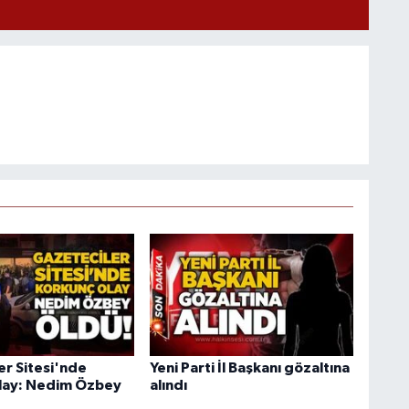
er Sitesi'nde
Yeni Parti İl Başkanı gözaltına
lay: Nedim Özbey
alındı