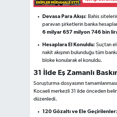
Devasa Para Akışı:
Bahis siteleri
paravan şirketlerin banka hesapla
6 milyar 657 milyon 746 bin lir
Hesaplara El Konuldu:
Suçtan eld
nakit akışının bulunduğu tüm bank
bloke konularak el konuldu.
31 İlde Eş Zamanlı Baskı
Soruşturma dosyasının tamamlanmasın
Kocaeli merkezli 31 ilde önceden beli
düzenledi.
120 Gözaltı ve Ele Geçirilenler