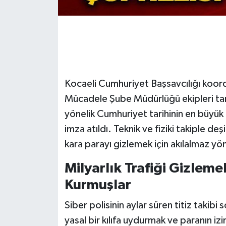
Gökçebey
GÜNDEM
İş ilanı
Kocaeli Cumhuriyet Başsavcılığı koord
Mücadele Şube Müdürlüğü ekipleri tar
Kilimli
yönelik Cumhuriyet tarihinin en büyük 
Kültür - Sanat
imza atıldı. Teknik ve fiziki takiple deş
kara parayı gizlemek için akılalmaz yön
MAGAZİN
Milyarlık Trafiği Gizleme
Politika
Kurmuşlar
Resmi İlan
Siber polisinin aylar süren titiz takibi
yasal bir kılıfa uydurmak ve paranın i