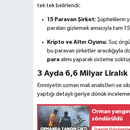
Röportaj
tek tek belirlendi:
Sağlık
15 Paravan Şirket:
Şüphelilerin y
paraları gizlemek amacıyla tam 15
SİYASET
Kripto ve Altın Oyunu:
Suç örgüt
Spor
bu paravan şirketler aracılığıyla
para
alımı yaparak sisteme soktuğ
Ulusal
3 Ayda 6,6 Milyar Liralı
Yaşam
Emniyetin uzman mali analistleri ve sib
yaptığı detaylı geriye dönük incelem
Orman yangın
söndürüldü
İçeriği Görüntül