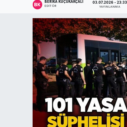
BERIKA KÜÇÜKAKÇALI
03.07.2026 - 23:3
EDITÖR
YAYINLANMA
Devrek
Bolu
ÇEVRE
BİLİM VE TEKNOLOJİ
DUNYA
Düzce
Eğitim
Ekonomi
Genel