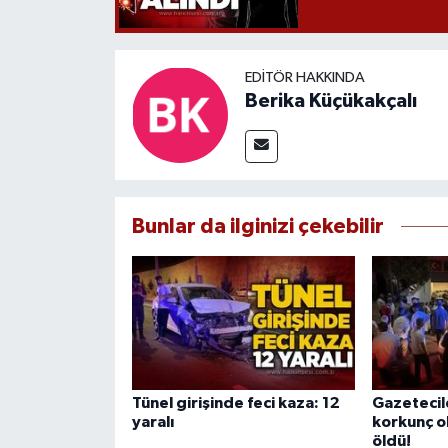
EDITÖR HAKKINDA
Berika Küçükakçalı
Bunlar da ilginizi çekebilir
Tünel girişinde feci kaza: 12
Gazetecil
yaralı
korkunç o
öldü!