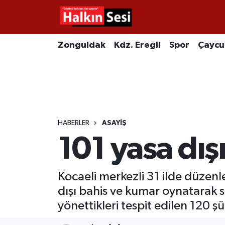
Foto Galeri
Zonguldak
Merkez Nöbetçi Eczaneler
Zonguldak
Kdz. Ereğli
Spor
Çayc
Video
Çaycuma
Merkez Hava Durumu
Yazarlar
KDZ. Ereğli
Merkez Trafik Yoğunluk Haritası
Kozlu
Süper Lig Puan Durumu ve Fikstür
HABERLER
ASAYIŞ
101 yasa dış
Alaplı
Tüm Manşetler
Asayiş
Son Dakika Haberleri
Kocaeli merkezli 31 ilde düzen
dışı bahis ve kumar oynatarak s
Bartın
Haber Arşivi
yönettikleri tespit edilen 120 
Karabük