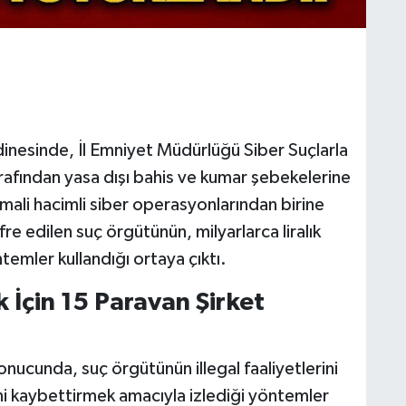
inesinde, İl Emniyet Müdürlüğü Siber Suçlarla
afından yasa dışı bahis ve kumar şebekelerine
mali hacimli siber operasyonlarından birine
ifre edilen suç örgütünün, milyarlarca liralık
temler kullandığı ortaya çıktı.
k İçin 15 Paravan Şirket
 sonucunda, suç örgütünün illegal faaliyetlerini
zini kaybettirmek amacıyla izlediği yöntemler