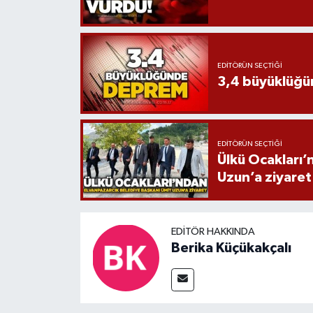
EDITÖRÜN SEÇTIĞI
3,4 büyüklüğ
EDITÖRÜN SEÇTIĞI
Ülkü Ocakları’
Uzun’a ziyaret
EDITÖR HAKKINDA
Berika Küçükakçalı