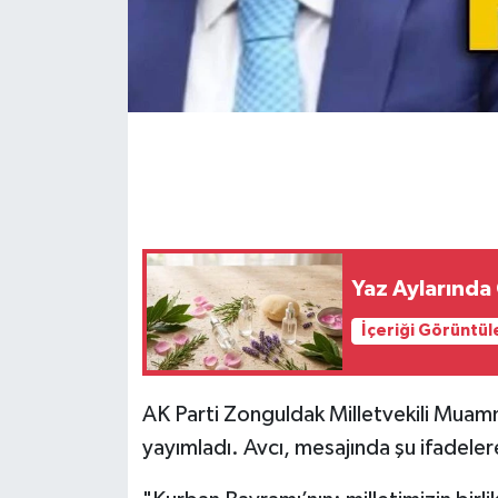
Gökçebey
GÜNDEM
İş ilanı
Kilimli
Kültür - Sanat
Yaz Aylarında 
İçeriği Görüntül
MAGAZİN
Politika
AK Parti Zonguldak Milletvekili Muam
yayımladı. Avcı, mesajında şu ifadeler
Resmi İlan