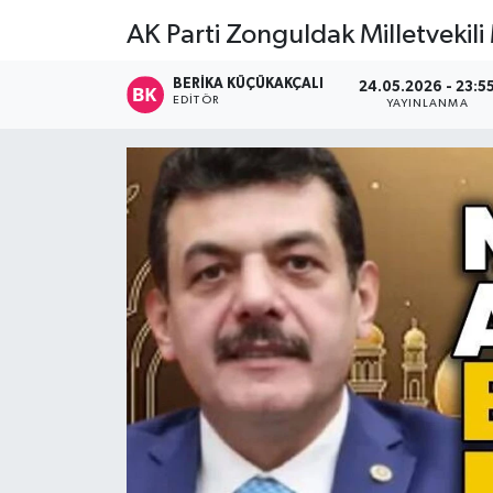
AK Parti Zonguldak Milletveki
Devrek
BERIKA KÜÇÜKAKÇALI
24.05.2026 - 23:5
Bolu
EDITÖR
YAYINLANMA
ÇEVRE
BİLİM VE TEKNOLOJİ
DUNYA
Düzce
Eğitim
Ekonomi
Genel