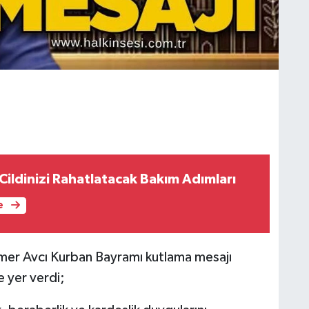
Cildinizi Rahatlatacak Bakım Adımları
e
mer Avcı Kurban Bayramı kutlama mesajı
e yer verdi;