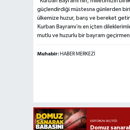
"Kurban Bayramı’nın; milletimizin birli
Röportaj
güçlendirdiği müstesna günlerden bir
Sağlık
ülkemize huzur, barış ve bereket geti
Kurban Bayramı’nı en içten dileklerimle 
SİYASET
mutlu ve huzurlu bir bayram geçirmeni
Spor
Muhabir:
HABER MERKEZİ
Ulusal
Yaşam
EDITÖRÜN SEÇTIĞI
Domuz sanarak