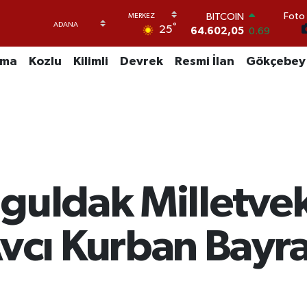
BITCOIN
Foto 
64.602,05
0.69
°
25
DOLAR
47,6006
0.06
uma
Kozlu
Kilimli
Devrek
Resmi İlan
Gökçebey
EURO
55,0250
0.02
STERLİN
64,2398
0.2
GRAM ALTIN
6513.94
0.32
BİST100
13.768
48
guldak Milletvek
cı Kurban Bayra