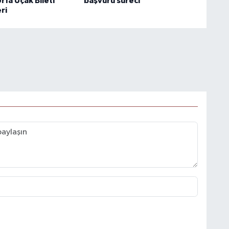
Urfa Uçak Bileti
başvuru süreci
ri