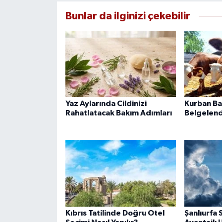
Bunlar da ilginizi çekebilir
Yaz Aylarında Cildinizi
Kurban Bağ
Rahatlatacak Bakım Adımları
Belgelend
Kıbrıs Tatilinde Doğru Otel
Şanlıurfa