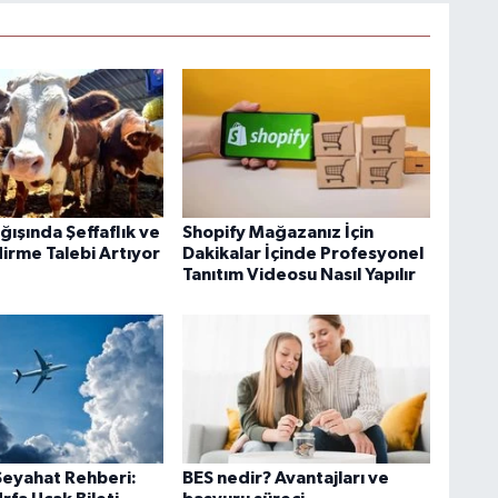
ışında Şeffaflık ve
Shopify Mağazanız İçin
irme Talebi Artıyor
Dakikalar İçinde Profesyonel
Tanıtım Videosu Nasıl Yapılır
 Seyahat Rehberi:
BES nedir? Avantajları ve