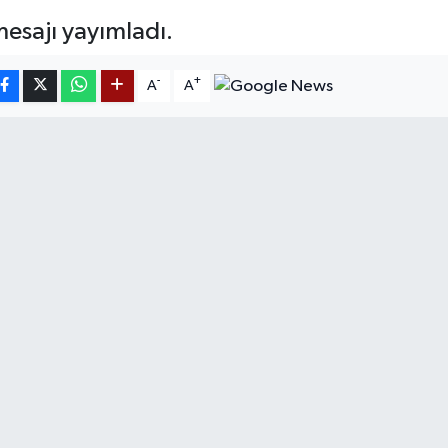
esajı yayımladı.
-
+
A
A