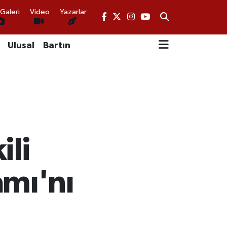
Galeri
Video
Yazarlar
Ulusal
Bartın
ili
mı'nı