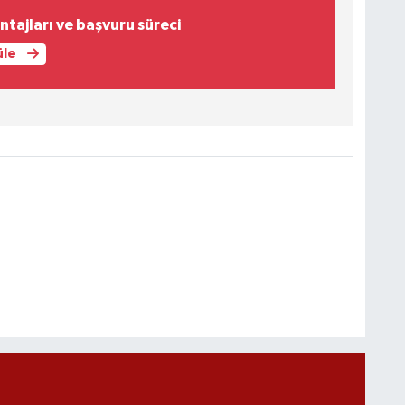
ntajları ve başvuru süreci
üle