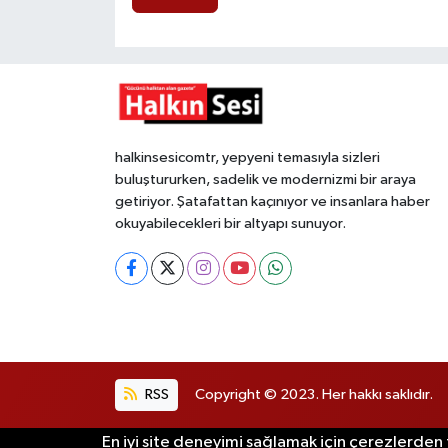
halkinsesicomtr, yepyeni temasıyla sizleri
buluştururken, sadelik ve modernizmi bir araya
getiriyor. Şatafattan kaçınıyor ve insanlara haber
okuyabilecekleri bir altyapı sunuyor.
RSS
Copyright © 2023. Her hakkı saklıdır.
En iyi site deneyimi sağlamak için çerezlerden f