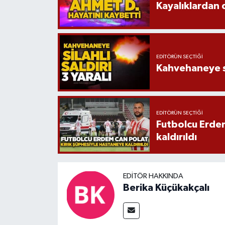
Kayalıklardan 
EDITÖRÜN SEÇTIĞI
Kahvehaneye sil
EDITÖRÜN SEÇTIĞI
Futbolcu Erdem
kaldırıldı
EDITÖR HAKKINDA
Berika Küçükakçalı