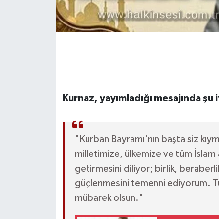
Gökçebey
GÜNDEM
İş ilanı
Kurnaz, yayımladığı mesajında şu i
Kilimli
Kültür - Sanat
"Kurban Bayramı'nın başta siz kıym
MAGAZİN
milletimize, ülkemize ve tüm İslam 
getirmesini diliyor; birlik, berabe
Politika
güçlenmesini temenni ediyorum. T
mübarek olsun."
Resmi İlan