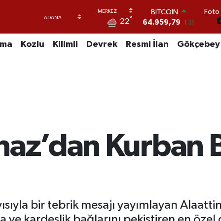
BITCOIN
Foto 
64.959,79
1.11
°
22
DOLAR
47,7436
0.18
uma
Kozlu
Kilimli
Devrek
Resmi İlan
Gökçebey
EURO
55,2510
0.32
STERLİN
64,4811
0.38
GRAM ALTIN
6660.55
0.03
BİST100
13.779
-14
rnaz’dan Kurban 
sıyla bir tebrik mesajı yayımlayan Alaatti
ve kardeşlik bağlarını pekiştiren en öze