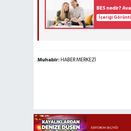
Röportaj
BES nedir? Ava
Sağlık
İçeriği Görünt
SİYASET
Spor
Muhabir:
HABER MERKEZİ
Ulusal
Yaşam
EDITÖRÜN SEÇTIĞI