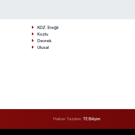
KDZ. Ereğli
Kozlu
Devrek
Ulusal
Haber Yazılımı:
TE Bilişim