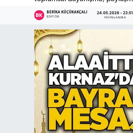
Devrek
BERIKA KÜÇÜKAKÇALI
24.05.2026 - 23:5
EDITÖR
YAYINLANMA
Bolu
ÇEVRE
BİLİM VE TEKNOLOJİ
DUNYA
Düzce
Eğitim
Ekonomi
Genel