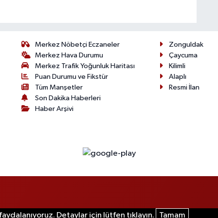
Merkez Nöbetçi Eczaneler
Zonguldak
Merkez Hava Durumu
Çaycuma
Merkez Trafik Yoğunluk Haritası
Kilimli
Puan Durumu ve Fikstür
Alaplı
Tüm Manşetler
Resmi İlan
Son Dakika Haberleri
Haber Arşivi
aydalanıyoruz. Detaylar için lütfen tıklayın.
Tamam