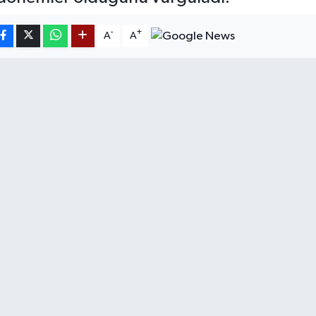
-
+
A
A