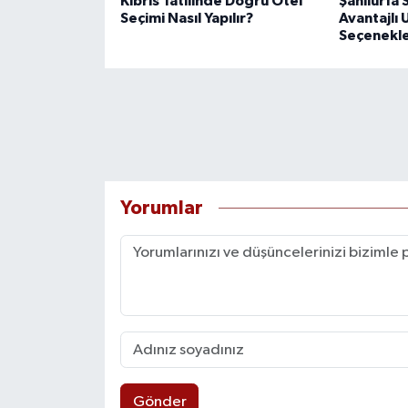
Kıbrıs Tatilinde Doğru Otel
Şanlıurfa
Seçimi Nasıl Yapılır?
Avantajlı 
Seçenekle
Yorumlar
Gönder