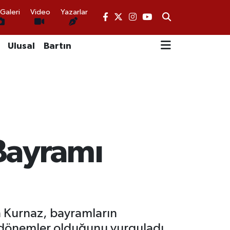
Galeri
Video
Yazarlar
Ulusal
Bartın
Bayramı
n Kurnaz, bayramların
l dönemler olduğunu vurguladı.