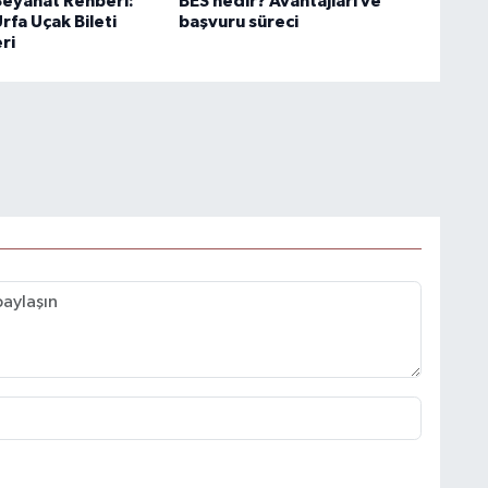
 Seyahat Rehberi:
BES nedir? Avantajları ve
Urfa Uçak Bileti
başvuru süreci
ri