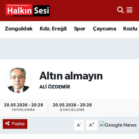
Foto Galeri
Zonguldak
Merkez Nöbetçi Eczaneler
Zonguldak
Kdz. Ereğli
Spor
Çaycuma
Kozlu
Video
Çaycuma
Merkez Hava Durumu
Yazarlar
KDZ. Ereğli
Merkez Trafik Yoğunluk Haritası
Kozlu
Süper Lig Puan Durumu ve Fikstür
Altın almayın
Alaplı
Tüm Manşetler
ALI ÖZDEMIR
Asayiş
Son Dakika Haberleri
20.05.2026 - 20:29
20.05.2026 - 20:29
YAYINLANMA
GÜNCELLEME
Bartın
Haber Arşivi
Paylaş
-
+
A
A
Karabük