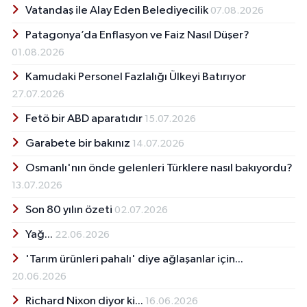
Röportaj
Vatandaş ile Alay Eden Belediyecilik
07.08.2026
Patagonya’da Enflasyon ve Faiz Nasıl Düşer?
Sağlık
01.08.2026
SİYASET
Kamudaki Personel Fazlalığı Ülkeyi Batırıyor
27.07.2026
Spor
Fetö bir ABD aparatıdır
15.07.2026
Garabete bir bakınız
Ulusal
14.07.2026
Osmanlı'nın önde gelenleri Türklere nasıl bakıyordu?
Yaşam
13.07.2026
Son 80 yılın özeti
02.07.2026
Yağ...
22.06.2026
'Tarım ürünleri pahalı' diye ağlaşanlar için...
20.06.2026
Richard Nixon diyor ki...
16.06.2026