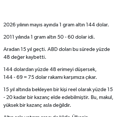
Devrek
Bolu
2026 yılının mayıs ayında 1 gram altın 144 dolar.
ÇEVRE
2011 yılında 1 gram altın 50 - 60 dolar idi.
Aradan 15 yıl geçti. ABD doları bu sürede yüzde
BİLİM VE TEKNOLOJİ
48 değer kaybetti.
DUNYA
144 dolardan yüzde 48 erimeyi düşersek,
Düzce
144 - 69 = 75 dolar rakamı karşımıza çıkar.
Eğitim
15 yıl altında bekleyen bir kişi reel olarak yüzde 15
- 20 kadar bir kazanç elde edebilmiştir. Bu, makul,
Ekonomi
yüksek bir kazanç asla değildir.
Genel