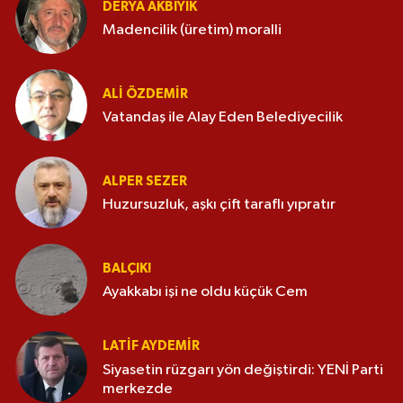
DERYA AKBIYIK
Madencilik (üretim) moralli
ALI ÖZDEMIR
Vatandaş ile Alay Eden Belediyecilik
ALPER SEZER
Huzursuzluk, aşkı çift taraflı yıpratır
BALÇIK!
Ayakkabı işi ne oldu küçük Cem
LATIF AYDEMIR
Siyasetin rüzgarı yön değiştirdi: YENİ Parti
merkezde