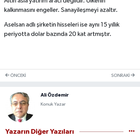
Altın asla yatırım aracı değildir. Ülkenin
kalkınmasını engeller. Sanayileşmeyi azaltır.
Gökçebey
Aselsan adlı şirketin hisseleri ise aynı 15 yıllık
GÜNDEM
periyotta dolar bazında 20 kat artmıştır.
İş ilanı
Kilimli
ÖNCEKI
SONRAKI
Kültür - Sanat
MAGAZİN
Ali Özdemir
Konuk Yazar
Politika
Resmi İlan
Yazarın Diğer Yazıları