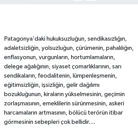
Devrek
Bolu
Patagonya'daki hukuksuzluğun, sendikasızlığın,
ÇEVRE
adaletsizliğin, yolsuzluğun, çürümenin, pahalılığın,
enflasyonun, vurgunların, hortumlamaların,
BİLİM VE TEKNOLOJİ
delege ağalığının, siyaset çomarlıklarının, sarı
DUNYA
sendikaların, feodalitenin, lümpenleşmenin,
eğitimsizliğin, işsizliğin, gelir dağılımı
Düzce
bozukluğunun, kiraların yükselmesinin, geçimin
zorlaşmasının, emeklilerin sürünmesinin, askeri
Eğitim
harcamaların artmasının, bölücü terörün itibar
Ekonomi
görmesinin sebepleri çok bellidir...
Genel