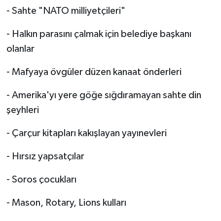
Röportaj
- Sahte "NATO milliyetçileri"
Sağlık
- Halkın parasını çalmak için belediye başkanı
olanlar
SİYASET
- Mafyaya övgüler düzen kanaat önderleri
Spor
- Amerika'yı yere göğe sığdıramayan sahte din
Ulusal
şeyhleri
Yaşam
- Çarçur kitapları kakışlayan yayınevleri
- Hırsız yapsatçılar
- Soros çocukları
- Mason, Rotary, Lions kulları