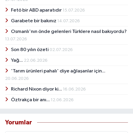
Fetö bir ABD aparatıdır
15.07.2026
Garabete bir bakınız
14.07.2026
Osmanlı'nın önde gelenleri Türklere nasıl bakıyordu?
13.07.2026
Son 80 yılın özeti
02.07.2026
Yağ...
22.06.2026
'Tarım ürünleri pahalı' diye ağlaşanlar için...
20.06.2026
Richard Nixon diyor ki...
16.06.2026
Öztrakça bir anı...
12.06.2026
Yorumlar