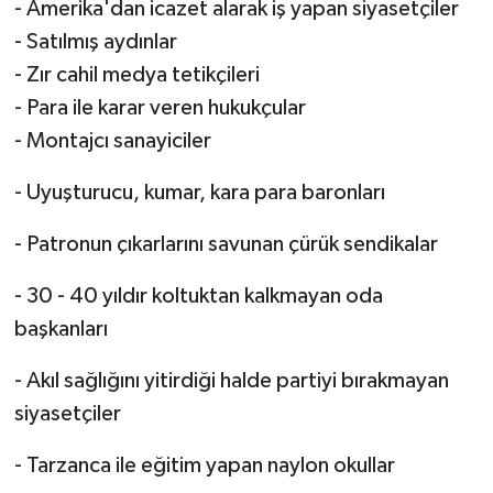
- Amerika'dan icazet alarak iş yapan siyasetçiler
- Satılmış aydınlar
Gökçebey
- Zır cahil medya tetikçileri
- Para ile karar veren hukukçular
GÜNDEM
- Montajcı sanayiciler
İş ilanı
- Uyuşturucu, kumar, kara para baronları
Kilimli
- Patronun çıkarlarını savunan çürük sendikalar
Kültür - Sanat
- 30 - 40 yıldır koltuktan kalkmayan oda
başkanları
MAGAZİN
- Akıl sağlığını yitirdiği halde partiyi bırakmayan
Politika
siyasetçiler
Resmi İlan
- Tarzanca ile eğitim yapan naylon okullar