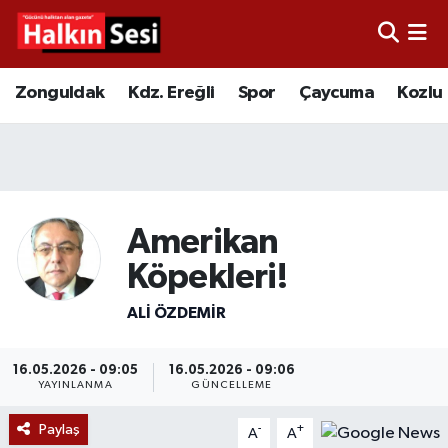
Foto Galeri
Zonguldak
Merkez Nöbetçi Eczaneler
Zonguldak
Kdz. Ereğli
Spor
Çaycuma
Kozlu
Video
Çaycuma
Merkez Hava Durumu
Yazarlar
KDZ. Ereğli
Merkez Trafik Yoğunluk Haritası
Kozlu
Süper Lig Puan Durumu ve Fikstür
Amerikan
Köpekleri!
Alaplı
Tüm Manşetler
ALI ÖZDEMIR
Asayiş
Son Dakika Haberleri
16.05.2026 - 09:05
16.05.2026 - 09:06
Bartın
Haber Arşivi
YAYINLANMA
GÜNCELLEME
Paylaş
-
+
Karabük
A
A