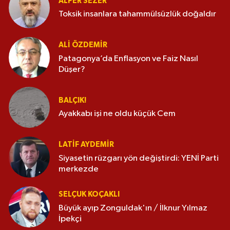
ALPER SEZER
Toksik insanlara tahammülsüzlük doğaldır
ALI ÖZDEMIR
Patagonya’da Enflasyon ve Faiz Nasıl
Düşer?
BALÇIK!
Ayakkabı işi ne oldu küçük Cem
LATIF AYDEMIR
Siyasetin rüzgarı yön değiştirdi: YENİ Parti
merkezde
SELÇUK KOÇAKLI
Büyük ayıp Zonguldak'ın / İlknur Yılmaz
İpekçi