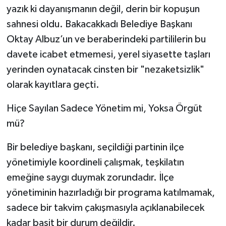
yazık ki dayanışmanın değil, derin bir kopuşun
Gökçebey
sahnesi oldu. Bakacakkadı Belediye Başkanı
Oktay Albuz’un ve beraberindeki partililerin bu
GÜNDEM
davete icabet etmemesi, yerel siyasette taşları
yerinden oynatacak cinsten bir "nezaketsizlik"
İş ilanı
olarak kayıtlara geçti.
Kilimli
Hiçe Sayılan Sadece Yönetim mi, Yoksa Örgüt
mü?
Kültür - Sanat
Bir belediye başkanı, seçildiği partinin ilçe
MAGAZİN
yönetimiyle koordineli çalışmak, teşkilatın
emeğine saygı duymak zorundadır. İlçe
Politika
yönetiminin hazırladığı bir programa katılmamak,
Resmi İlan
sadece bir takvim çakışmasıyla açıklanabilecek
kadar basit bir durum değildir.