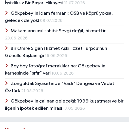
İşsizliksiz Bir Başarı Hikayesi
11.07.2026
Gökçebey’in idam fermanı: OSB ve köprü yoksa,
gelecek de yok!
09.07.2026
Makamların asıl sahibi: Sevgi değil, hizmettir
23.06.2026
Bir Ömre Sığan Hizmet Aşkı: İzzet Turpcu’nun
Gönüllü Başkanlığı
16.06.2026
Boy boy fotoğraf meraklılarına: Gökçebey’in
karnesinde "sıfır" var!
10.06.2026
Zonguldak Siyasetinde "Vadi" Dengesi ve Vedat
Öztürk
21.05.2026
Gökçebey’in çalınan geleceği: 1999 kuşatması ve bir
ilçenin ipotek edilen mirası
17.05.2026