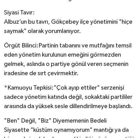
Röportaj
Siyasi Tavır:
Sağlık
Albuz’un bu tavrı, Gökçebey ilçe yönetimini "hiçe
saymak" olarak yorumlanıyor.
SİYASET
Örgüt Bilinci:Partinin tabanını ve mutfağını temsil
Spor
eden yönetim kurulunun emeğini görmezden
gelmek, aslında o partiye gönül veren seçmenin
Ulusal
iradesine de sırt çevirmektir.
Yaşam
*Kamuoyu Tepkisi:"Çok ayıp ettiler" serzenişi
sadece yönetim katında değil, sokaktaki partililer
arasında da yüksek sesle dillendirilmeye başlandı.
"Ben" Değil, "Biz" Diyememenin Bedeli
Siyasette "küstüm oynamıyorum" mantığı ya da