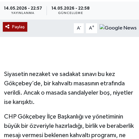
14.05.2026 - 22:57
14.05.2026 - 22:58
Devrek
YAYINLANMA
GÜNCELLEME
Bolu
Paylaş
-
+
A
A
ÇEVRE
BİLİM VE TEKNOLOJİ
Siyasetin nezaket ve sadakat sınavı bu kez
DUNYA
Gökçebey’de, bir kahvaltı masasının etrafında
Düzce
verildi. Ancak o masada sandalyeler boş, niyetler
ise karışıktı.
Eğitim
CHP Gökçebey İlçe Başkanlığı ve yönetiminin
Ekonomi
büyük bir özveriyle hazırladığı, birlik ve beraberlik
mesajı vermesi beklenen kahvaltı programı, ne
Genel