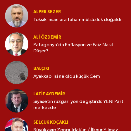
ALPER SEZER
Toksik insanlara tahammülsüzlük doğaldır
ALI ÖZDEMIR
Patagonya’da Enflasyon ve Faiz Nasıl
Düşer?
BALÇIK!
Ayakkabı işi ne oldu küçük Cem
LATIF AYDEMIR
Siyasetin rüzgarı yön değiştirdi: YENİ Parti
merkezde
SELÇUK KOÇAKLI
Büyük ayıp Zonguldak'ın / İlknur Yılmaz