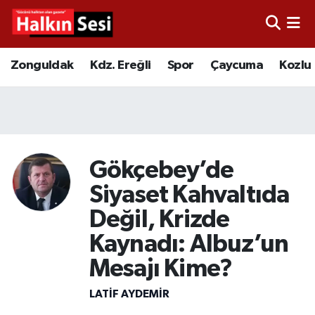
Foto Galeri
Zonguldak
Merkez Nöbetçi Eczaneler
Zonguldak
Kdz. Ereğli
Spor
Çaycuma
Kozlu
Video
Çaycuma
Merkez Hava Durumu
Yazarlar
KDZ. Ereğli
Merkez Trafik Yoğunluk Haritası
Kozlu
Süper Lig Puan Durumu ve Fikstür
Gökçebey’de
Siyaset Kahvaltıda
Alaplı
Tüm Manşetler
Değil, Krizde
Asayiş
Son Dakika Haberleri
Kaynadı: Albuz’un
Mesajı Kime?
Bartın
Haber Arşivi
LATIF AYDEMIR
Karabük