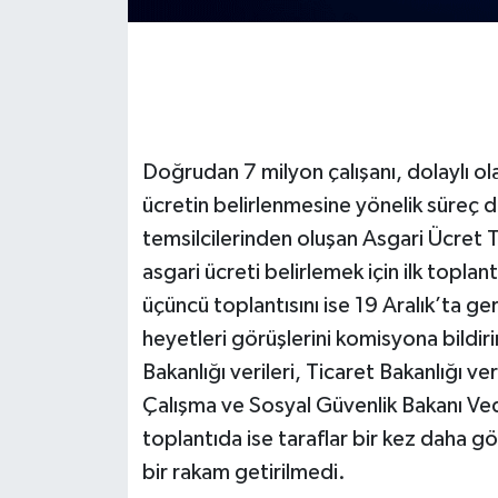
Gökçebey
GÜNDEM
İş ilanı
Doğrudan 7 milyon çalışanı, dolaylı ol
ücretin belirlenmesine yönelik süreç 
Kilimli
temsilcilerinden oluşan Asgari Ücret
asgari ücreti belirlemek için ilk toplantı
Kültür - Sanat
üçüncü toplantısını ise 19 Aralık’ta ger
MAGAZİN
heyetleri görüşlerini komisyona bildiri
Bakanlığı verileri, Ticaret Bakanlığı ver
Politika
Çalışma ve Sosyal Güvenlik Bakanı Ve
toplantıda ise taraflar bir kez daha gör
Resmi İlan
bir rakam getirilmedi.