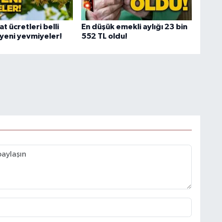
at ücretleri belli
En düşük emekli aylığı 23 bin
 yeni yevmiyeler!
552 TL oldu!