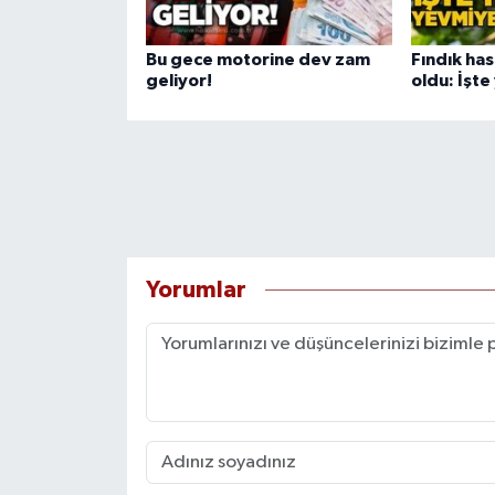
Bu gece motorine dev zam
Fındık has
geliyor!
oldu: İşte
Yorumlar