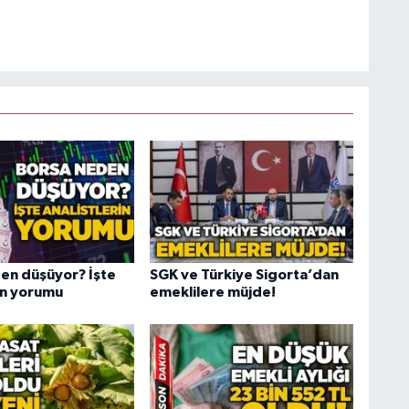
en düşüyor? İşte
SGK ve Türkiye Sigorta’dan
rin yorumu
emeklilere müjde!