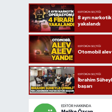
EDITÖRÜN SEÇTIĞI
8 ayrı narkotik
yakalandı
EDITÖRÜN SEÇTIĞI
Otomobil alev 
EDITÖRÜN SEÇTIĞI
İbrahim Süheyl
başarı
EDITÖR HAKKINDA
Melike Özcan