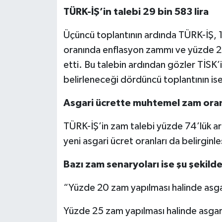
Röportaj
TÜRK-İŞ’in talebi 29 bin 583 lira
Sağlık
Üçüncü toplantının ardında TÜRK-İŞ, 17
oranında enflasyon zammı ve yüzde 20 r
SİYASET
etti. Bu talebin ardından gözler TİSK’i
Spor
belirleneceği dördüncü toplantının ise
Asgari ücrette muhtemel zam oran
Ulusal
TÜRK-İŞ’in zam talebi yüzde 74’lük ar
Yaşam
yeni asgari ücret oranları da belirginle
Bazı zam senaryoları ise şu şekilde
“Yüzde 20 zam yapılması halinde asgar
Yüzde 25 zam yapılması halinde asgari 