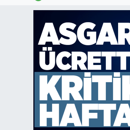
Devrek
Bolu
ÇEVRE
BİLİM VE TEKNOLOJİ
DUNYA
Düzce
Eğitim
Ekonomi
Genel