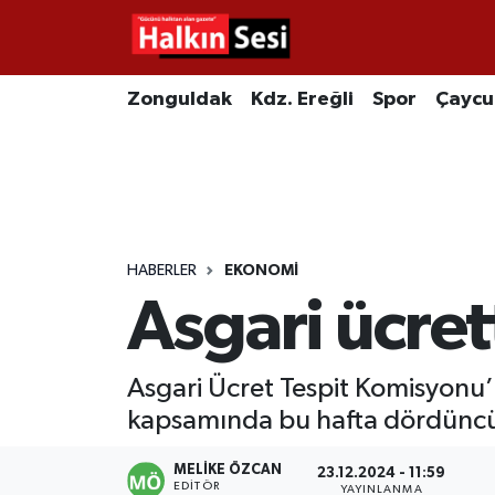
Foto Galeri
Zonguldak
Merkez Nöbetçi Eczaneler
Zonguldak
Kdz. Ereğli
Spor
Çayc
Video
Çaycuma
Merkez Hava Durumu
Yazarlar
KDZ. Ereğli
Merkez Trafik Yoğunluk Haritası
Kozlu
Süper Lig Puan Durumu ve Fikstür
HABERLER
EKONOMI
Asgari ücrett
Alaplı
Tüm Manşetler
Asayiş
Son Dakika Haberleri
Asgari Ücret Tespit Komisyonu’
kapsamında bu hafta dördüncü t
Bartın
Haber Arşivi
MELIKE ÖZCAN
23.12.2024 - 11:59
Karabük
EDITÖR
YAYINLANMA