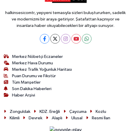
halkinsesicomtr, yepyeni temasıyla sizleri buluştururken, sadelik
ve modernizmi bir araya getiriyor. Şatafattan kaçınıyor ve
insanlara haber okuyabilecekleri bir altyapı sunuyor.
Merkez Nöbetçi Eczaneler
Merkez Hava Durumu
Merkez Trafik Yoğunluk Haritası
Puan Durumu ve Fikstür
Tüm Manşetler
Son Dakika Haberleri
Haber Arşivi
Zonguldak
KDZ. Ereğli
Çaycuma
Kozlu
Kilimli
Devrek
Alaplı
Ulusal
Resmi İlan