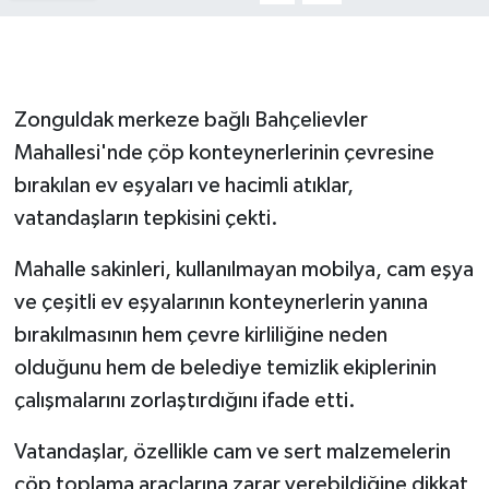
Gökçebey
GÜNDEM
Zonguldak merkeze bağlı Bahçelievler
Mahallesi'nde çöp konteynerlerinin çevresine
İş ilanı
bırakılan ev eşyaları ve hacimli atıklar,
vatandaşların tepkisini çekti.
Kilimli
Mahalle sakinleri, kullanılmayan mobilya, cam eşya
Kültür - Sanat
ve çeşitli ev eşyalarının konteynerlerin yanına
MAGAZİN
bırakılmasının hem çevre kirliliğine neden
olduğunu hem de belediye temizlik ekiplerinin
Politika
çalışmalarını zorlaştırdığını ifade etti.
Resmi İlan
Vatandaşlar, özellikle cam ve sert malzemelerin
çöp toplama araçlarına zarar verebildiğine dikkat