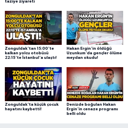
taziye ziyareti
Zonguldak'tan 15:00'te
Hakan Ergin'in öldüğü
kalkan yolcu otobüsü
Uzunkum'da gençler ölüme
22:15'te İstanbul'a ulaştı!
meydan okudu!
Zonguldak'ta küçük çocuk
Denizde boğulan Hakan
hayatını kaybetti!
Ergin'in cenaze programı
belli oldu