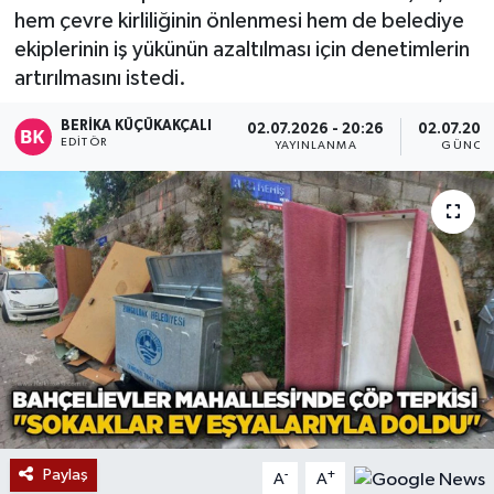
hem çevre kirliliğinin önlenmesi hem de belediye
Devrek
ekiplerinin iş yükünün azaltılması için denetimlerin
artırılmasını istedi.
Bolu
BERIKA KÜÇÜKAKÇALI
02.07.2026 - 20:26
02.07.2026
EDITÖR
YAYINLANMA
GÜNCE
ÇEVRE
BİLİM VE TEKNOLOJİ
DUNYA
Düzce
Eğitim
Ekonomi
Paylaş
-
+
A
A
Genel