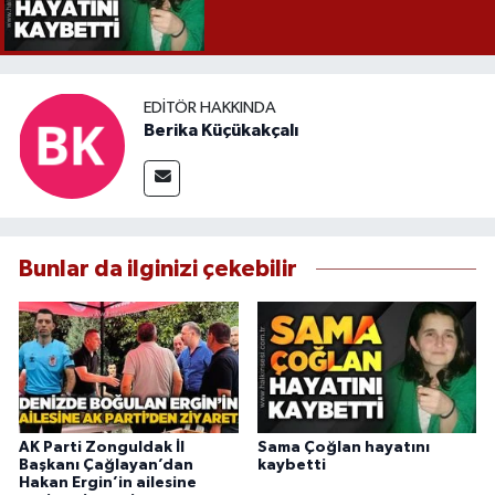
EDITÖR HAKKINDA
Berika Küçükakçalı
Bunlar da ilginizi çekebilir
AK Parti Zonguldak İl
Sama Çoğlan hayatını
Başkanı Çağlayan’dan
kaybetti
Hakan Ergin’in ailesine