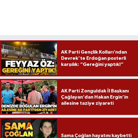
AK Parti Gençlik Kolları’ndan
Devrek’te Erdoğan posterli
karşılık: “Gereğini yaptık!”
AK Parti Zonguldak İl Başkanı
Çağlayan’dan Hakan Ergin’in
ailesine taziye ziyareti
Sama Çoğlan hayatını kaybetti