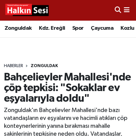
Foto Galeri
Zonguldak
Merkez Nöbetçi Eczaneler
Zonguldak
Kdz. Ereğli
Spor
Çaycuma
Kozlu
Video
Çaycuma
Merkez Hava Durumu
Yazarlar
KDZ. Ereğli
Merkez Trafik Yoğunluk Haritası
HABERLER
ZONGULDAK
Kozlu
Süper Lig Puan Durumu ve Fikstür
Bahçelievler Mahallesi'nde
Alaplı
Tüm Manşetler
çöp tepki̇si: "Sokaklar ev
eşyalarıyla doldu"
Asayiş
Son Dakika Haberleri
Zonguldak'ın Bahçelievler Mahallesi'nde bazı
Bartın
Haber Arşivi
vatandaşların ev eşyalarını ve hacimli atıkları çöp
konteynerlerinin yanına bırakması mahalle
Karabük
sakinlerinin tepkisine neden oldu. Vatandaşlar,