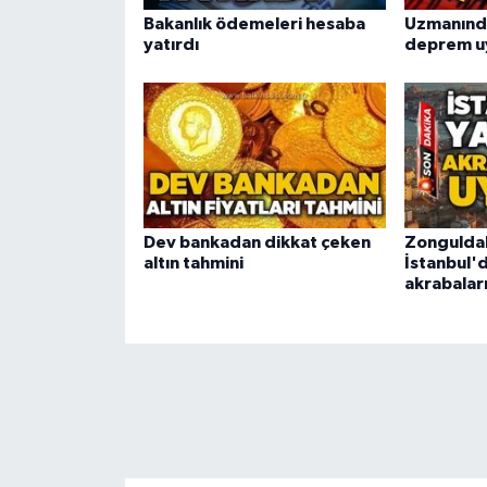
Bakanlık ödemeleri hesaba
Uzmanında
yatırdı
deprem uy
Dev bankadan dikkat çeken
Zonguldak
altın tahmini
İstanbul'
akrabaları