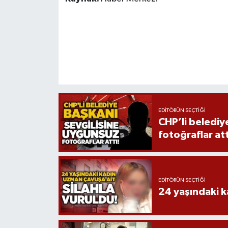
Röportaj
Sağlık
SİYASET
Spor
Ulusal
EDITÖRÜN SEÇTIĞI
CHP’li belediy
Yaşam
fotoğraflar att
EDITÖRÜN SEÇTIĞI
24 yaşındaki k