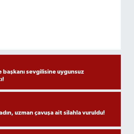
e başkanı sevgilisine uygunsuz
ı!
adın, uzman çavuşa ait silahla vuruldu!