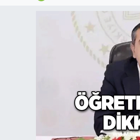
Devrek
Bolu
ÇEVRE
BİLİM VE TEKNOLOJİ
DUNYA
Düzce
Eğitim
Ekonomi
Genel