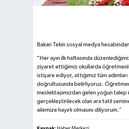
Gökçebey
GÜNDEM
İş ilanı
Bakan Tekin sosyal medya hesabından 
Kilimli
"Her ayın ilk haftasında düzenlediği
ziyaret ettiğimiz okullarda öğretmenle
Kültür - Sanat
istişare ediyor, attığımız tüm adımlar
doğrultusunda belirliyoruz. Öğretmen
MAGAZİN
meslektaşımızdan gelen yoğun talep ü
gerçekleştirilecek olan ara tatil semine
Politika
ailemize hayırlı olmasını diliyorum.”
Resmi İlan
Kaynak:
Haber Merkezi