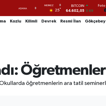
BITCOIN
Foto 
64.602,05
0.69
°
25
DOLAR
47,6006
0.06
uma
Kozlu
Kilimli
Devrek
Resmi İlan
Gökçebey
EURO
55,0250
0.02
STERLİN
64,2398
0.2
GRAM ALTIN
6513.94
0.32
BİST100
13.768
48
adı: Öğretmenler
: Okullarda öğretmenlerin ara tatil seminer