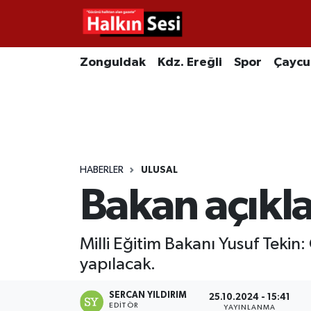
Foto Galeri
Zonguldak
Merkez Nöbetçi Eczaneler
Zonguldak
Kdz. Ereğli
Spor
Çayc
Video
Çaycuma
Merkez Hava Durumu
Yazarlar
KDZ. Ereğli
Merkez Trafik Yoğunluk Haritası
Kozlu
Süper Lig Puan Durumu ve Fikstür
HABERLER
ULUSAL
Bakan açıkl
Alaplı
Tüm Manşetler
Asayiş
Son Dakika Haberleri
Milli Eğitim Bakanı Yusuf Tekin
yapılacak.
Bartın
Haber Arşivi
SERCAN YILDIRIM
25.10.2024 - 15:41
Karabük
EDITÖR
YAYINLANMA