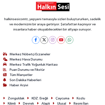
halkinsesicomtr, yepyeni temasıyla sizleri buluştururken, sadelik
ve modernizmi bir araya getiriyor. Şatafattan kaçınıyor ve
insanlara haber okuyabilecekleri bir altyapı sunuyor.
Merkez Nöbetçi Eczaneler
Merkez Hava Durumu
Merkez Trafik Yoğunluk Haritası
Puan Durumu ve Fikstür
Tüm Manşetler
Son Dakika Haberleri
Haber Arşivi
Zonguldak
KDZ. Ereğli
Çaycuma
Kozlu
Kilimli
Devrek
Alaplı
Ulusal
Resmi İlan