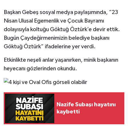
Başkan Gebeş sosyal medya paylaşımında, “23
Gökçebey
Nisan Ulusal Egemenlik ve Çocuk Bayramı
GÜNDEM
dolayısıyla koltuğu Göktuğ Öztürk’e devir ettik.
Bugün Çaydeğirmenimizin belediye başkanı
İş ilanı
Göktuğ Öztürk” ifadelerine yer verdi.
Kilimli
Etkinlikte neşeli anlar yaşanırken, minik başkanın
heyecanı gözlerinden okundu.
Kültür - Sanat
MAGAZİN
Politika
Nazife Subaşı hayatını
kaybetti
Resmi İlan