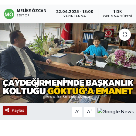
Devrek
MELIKE ÖZCAN
22.04.2025 - 13:00
1 DK
EDITÖR
YAYINLANMA
OKUNMA SÜRESI
Bolu
ÇEVRE
BİLİM VE TEKNOLOJİ
DUNYA
Düzce
Eğitim
Paylaş
-
+
A
A
Ekonomi
Genel