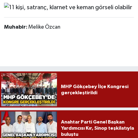
Röportaj
Sağlık
Muhabir:
Melike Özcan
SİYASET
Spor
Ulusal
Yaşam
MHP Gökçebey İlçe Kongresi
gerçekleştirildi
Anahtar Parti Genel Başkan
Yardımcısı Kır, Sinop teşkilatıyla
buluştu