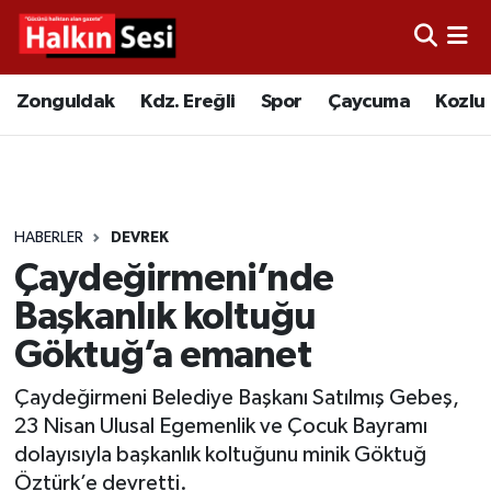
Foto Galeri
Zonguldak
Merkez Nöbetçi Eczaneler
Zonguldak
Kdz. Ereğli
Spor
Çaycuma
Kozlu
Video
Çaycuma
Merkez Hava Durumu
Yazarlar
KDZ. Ereğli
Merkez Trafik Yoğunluk Haritası
HABERLER
DEVREK
Kozlu
Süper Lig Puan Durumu ve Fikstür
Çaydeğirmeni’nde
Alaplı
Tüm Manşetler
Başkanlık koltuğu
Göktuğ’a emanet
Asayiş
Son Dakika Haberleri
Çaydeğirmeni Belediye Başkanı Satılmış Gebeş,
Bartın
Haber Arşivi
23 Nisan Ulusal Egemenlik ve Çocuk Bayramı
dolayısıyla başkanlık koltuğunu minik Göktuğ
Karabük
Öztürk’e devretti.