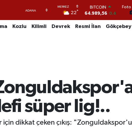
Foto 
DOLAR
°
22
47,7239
0.01
EURO
55,1823
-0.06
uma
Kozlu
Kilimli
Devrek
Resmi İlan
Gökçebey
STERLİN
64,4329
-0.02
GRAM ALTIN
6664.02
0.05
BİST100
13.779
0
BITCOIN
64.989,56
0.4
Zonguldakspor'a
fi süper lig!..
için dikkat çeken çıkış: "Zonguldakspor'u