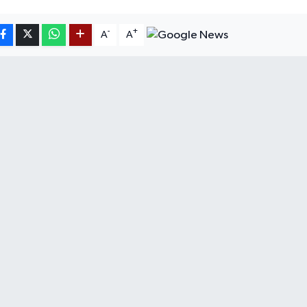
-
+
A
A