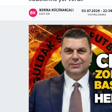
Devrek
BERIKA KÜÇÜKAKÇALI
03.07.2026 - 22:3
EDITÖR
YAYINLANMA
Bolu
ÇEVRE
BİLİM VE TEKNOLOJİ
DUNYA
Düzce
Eğitim
Ekonomi
Genel