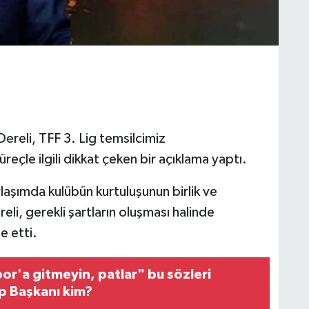
Dereli, TFF 3. Lig temsilcimiz
çle ilgili dikkat çeken bir açıklama yaptı.
aşımda kulübün kurtuluşunun birlik ve
li, gerekli şartların oluşması halinde
e etti.
r'a gitmeyin, patlar" bu sözleri
p Başkanı kim?