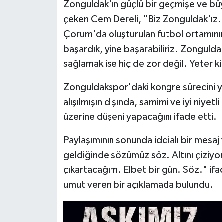
Zonguldak'ın güçlü bir geçmişe ve büy
çeken Cem Dereli, "Biz Zonguldak'ız.
Çorum'da oluşturulan futbol ortamını
başardık, yine başarabiliriz. Zonguldak'
sağlamak ise hiç de zor değil. Yeter ki
Zonguldakspor'daki kongre sürecini yak
alışılmışın dışında, samimi ve iyi niyet
üzerine düşeni yapacağını ifade etti.
Paylaşımının sonunda iddialı bir mesaj
geldiğinde sözümüz söz. Altını çiziy
çıkartacağım. Elbet bir gün. Söz." if
umut veren bir açıklamada bulundu.