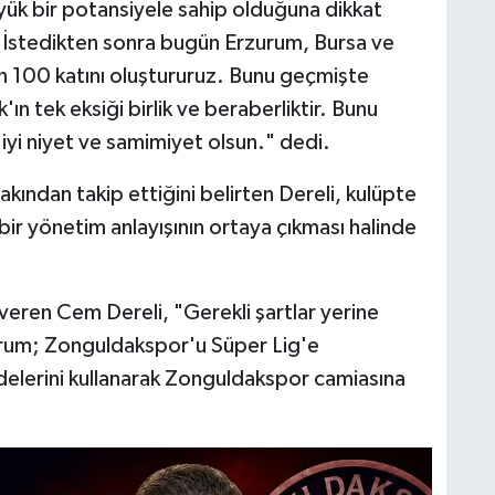
ük bir potansiyele sahip olduğuna dikkat
 İstedikten sonra bugün Erzurum, Bursa ve
n 100 katını oluştururuz. Bunu geçmişte
ın tek eksiği birlik ve beraberliktir. Bunu
 iyi niyet ve samimiyet olsun." dedi.
ından takip ettiğini belirten Dereli, kulüpte
li bir yönetim anlayışının ortaya çıkması halinde
 veren Cem Dereli, "Gerekli şartlar yerine
orum; Zonguldakspor'u Süper Lig'e
adelerini kullanarak Zonguldakspor camiasına