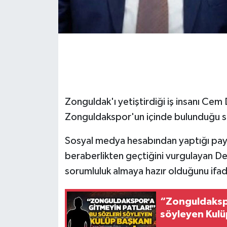
Gökçebey
GÜNDEM
İş ilanı
Zonguldak'ı yetiştirdiği iş insanı Cem 
Kilimli
Zonguldakspor'un içinde bulunduğu süre
Kültür - Sanat
Sosyal medya hesabından yaptığı payl
MAGAZİN
beraberlikten geçtiğini vurgulayan Dere
sorumluluk almaya hazır olduğunu ifad
Politika
“Zonguldakspo
Resmi İlan
söyleyen Kulü