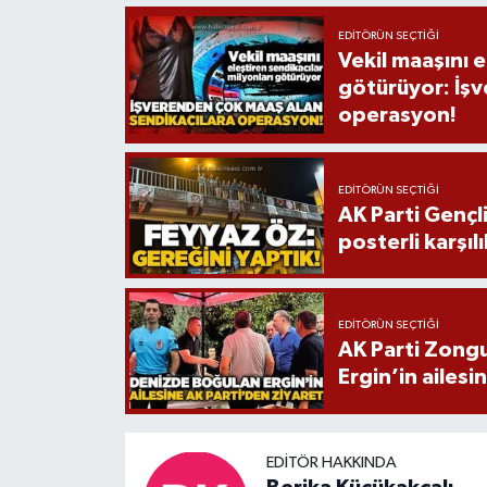
EDITÖRÜN SEÇTIĞI
Vekil maaşını e
götürüyor: İşv
operasyon!
EDITÖRÜN SEÇTIĞI
AK Parti Gençl
posterli karşıl
EDITÖRÜN SEÇTIĞI
AK Parti Zongu
Ergin’in ailesi
EDITÖR HAKKINDA