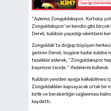
Röportaj
İçeriği Görüntül
Sağlık
"Aşkımız Zonguldakspor. Kurtuluş yolu
Zonguldakspor'un kendisi gibi birçok k
SİYASET
Dereli, kulübün yaşadığı sıkıntıların 
Spor
Zonguldak'ta doğup büyüyen herkesin
Ulusal
getiren Dereli, bugüne kadar kulübe
teşekkür ederek, "Zonguldakspor hepi
Yaşam
başımızın tacıdır." ifadelerini kullandı.
Kulübün yeniden ayağa kalkabilmesi iç
Zonguldaklıları kapsayacak ortak bir m
birlik ve beraberliğin sağlanması hal
kaydetti.