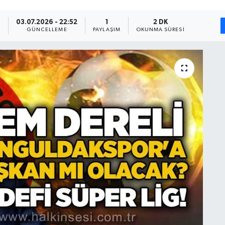
9
03.07.2026 - 22:52
1
2 DK
GÜNCELLEME
PAYLAŞIM
OKUNMA SÜRESI