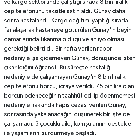
ve kargo sektöründe çalıştığı sırada 8 bin liralık
Röportaj
cep telefonunu taksitle satın aldı. Günay daha
Sağlık
sonra hastalandı. Kargo dağıtımı yaptığı sırada
fenalaşarak hastaneye götürülen Günay'ın beyin
SİYASET
damarlarında tıkanma olduğu ve anjiyo olması
gerektiği belirtildi. Bir hafta verilen rapor
Spor
nedeniyle işe gidemeyen Günay, dönüşünde işten
Ulusal
çıkarıldığını öğrendi. Bu süreçte hastalığı
nedeniyle de çalışamayan Günay'ın 8 bin liralık
Yaşam
cep telefonu borcu, icraya verildi. 75 bin lira olan
borcun ödeneceğinin taahhüt edilip ödenmemesi
nedeniyle hakkında hapis cezası verilen Günay,
sonrasında yakalanacağını düşünerek bir işte de
çalışamadı. 3 çocuklu aile, komşularının destekleri
ile yaşamlarını sürdürmeye başladı.