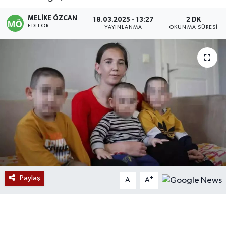
Devrek
MELIKE ÖZCAN
18.03.2025 - 13:27
2 DK
EDITÖR
YAYINLANMA
OKUNMA SÜRESI
Bolu
ÇEVRE
BİLİM VE TEKNOLOJİ
DUNYA
Düzce
Eğitim
Paylaş
-
+
A
A
Ekonomi
Genel