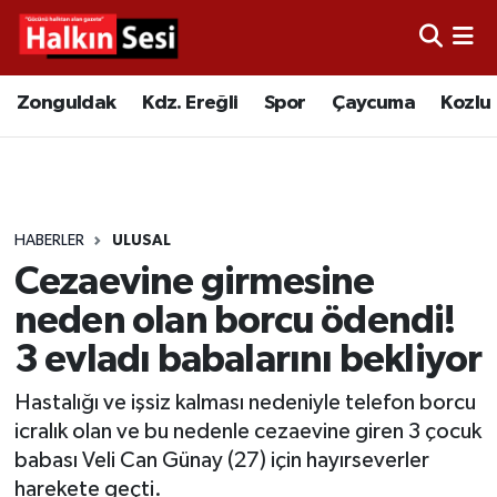
Foto Galeri
Zonguldak
Merkez Nöbetçi Eczaneler
Zonguldak
Kdz. Ereğli
Spor
Çaycuma
Kozlu
Video
Çaycuma
Merkez Hava Durumu
Yazarlar
KDZ. Ereğli
Merkez Trafik Yoğunluk Haritası
HABERLER
ULUSAL
Kozlu
Süper Lig Puan Durumu ve Fikstür
Cezaevine girmesine
Alaplı
Tüm Manşetler
neden olan borcu ödendi!
3 evladı babalarını bekliyor
Asayiş
Son Dakika Haberleri
Hastalığı ve işsiz kalması nedeniyle telefon borcu
Bartın
Haber Arşivi
icralık olan ve bu nedenle cezaevine giren 3 çocuk
babası Veli Can Günay (27) için hayırseverler
Karabük
harekete geçti.