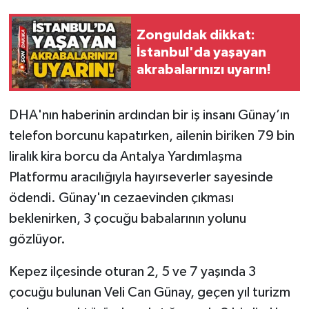
Gökçebey
Zonguldak dikkat:
İstanbul'da yaşayan
GÜNDEM
akrabalarınızı uyarın!
İş ilanı
DHA'nın haberinin ardından bir iş insanı Günay’ın
telefon borcunu kapatırken, ailenin biriken 79 bin
Kilimli
liralık kira borcu da Antalya Yardımlaşma
Kültür - Sanat
Platformu aracılığıyla hayırseverler sayesinde
ödendi. Günay'ın cezaevinden çıkması
MAGAZİN
beklenirken, 3 çocuğu babalarının yolunu
gözlüyor.
Politika
Kepez ilçesinde oturan 2, 5 ve 7 yaşında 3
Resmi İlan
çocuğu bulunan Veli Can Günay, geçen yıl turizm