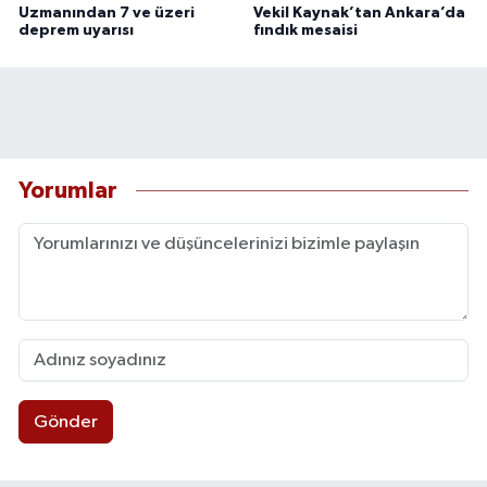
Uzmanından 7 ve üzeri
Vekil Kaynak’tan Ankara’da
deprem uyarısı
fındık mesaisi
Yorumlar
Gönder