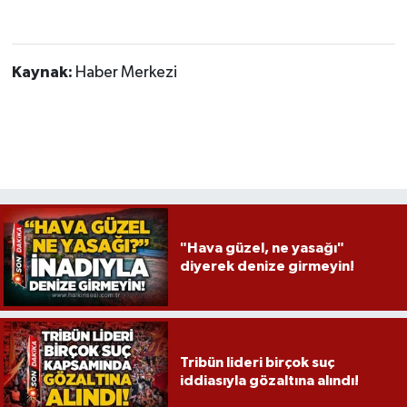
Kaynak:
Haber Merkezi
"Hava güzel, ne yasağı"
diyerek denize girmeyin!
Tribün lideri birçok suç
iddiasıyla gözaltına alındı!