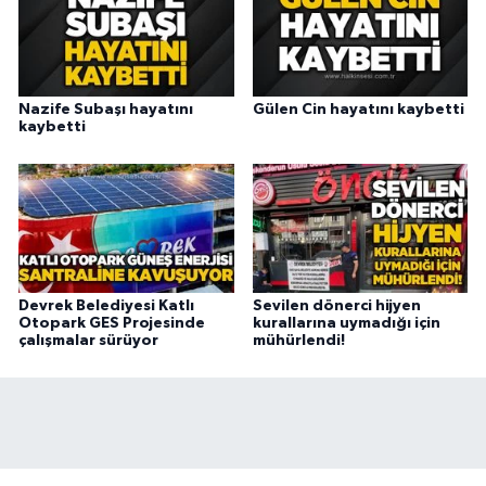
Nazife Subaşı hayatını
Gülen Cin hayatını kaybetti
kaybetti
Devrek Belediyesi Katlı
Sevilen dönerci hijyen
Otopark GES Projesinde
kurallarına uymadığı için
çalışmalar sürüyor
mühürlendi!