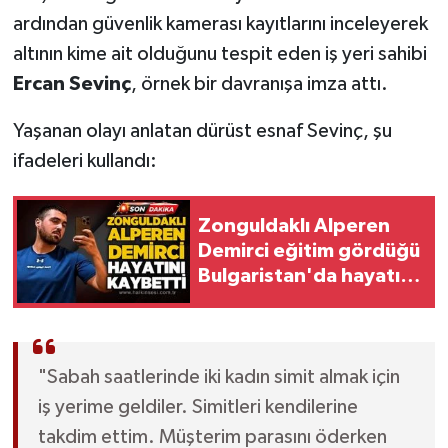
Röportaj
ardından güvenlik kamerası kayıtlarını inceleyerek
altının kime ait olduğunu tespit eden iş yeri sahibi
Sağlık
Ercan Sevinç
, örnek bir davranışa imza attı.
SİYASET
Yaşanan olayı anlatan dürüst esnaf Sevinç, şu
ifadeleri kullandı:
Spor
Ulusal
Zonguldaklı Alperen
Demirci eğitim gördüğü
Yaşam
Bulgaristan'da hayatını
kaybetti
"Sabah saatlerinde iki kadın simit almak için
iş yerime geldiler. Simitleri kendilerine
takdim ettim. Müşterim parasını öderken