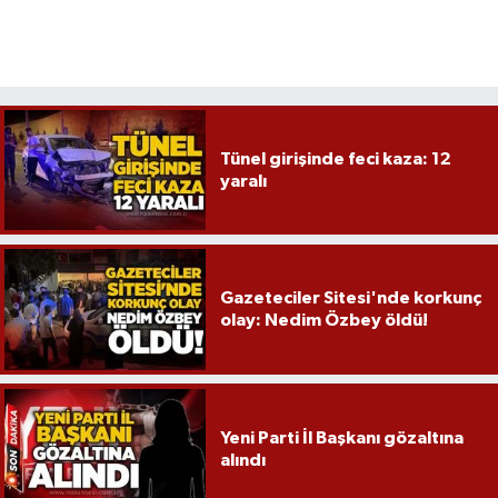
Tünel girişinde feci kaza: 12
yaralı
Gazeteciler Sitesi'nde korkunç
olay: Nedim Özbey öldü!
Yeni Parti İl Başkanı gözaltına
alındı