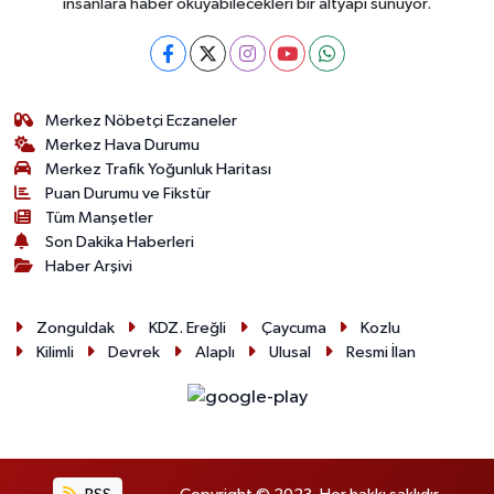
insanlara haber okuyabilecekleri bir altyapı sunuyor.
Merkez Nöbetçi Eczaneler
Merkez Hava Durumu
Merkez Trafik Yoğunluk Haritası
Puan Durumu ve Fikstür
Tüm Manşetler
Son Dakika Haberleri
Haber Arşivi
Zonguldak
KDZ. Ereğli
Çaycuma
Kozlu
Kilimli
Devrek
Alaplı
Ulusal
Resmi İlan