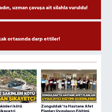
adın, uzman çavuşa ait silahla vuruldu!
kak ortasında darp ettiler!
kinleri kötü
Zonguldak’ta Hastane Afet
ikayetçi
Planları Uygulayıcı Eğitimi