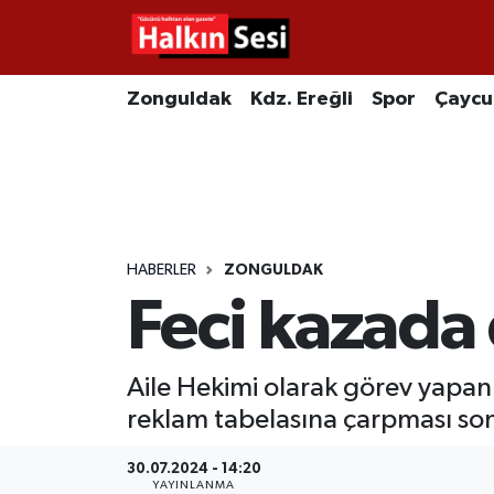
Foto Galeri
Zonguldak
Merkez Nöbetçi Eczaneler
Zonguldak
Kdz. Ereğli
Spor
Çayc
Video
Çaycuma
Merkez Hava Durumu
Yazarlar
KDZ. Ereğli
Merkez Trafik Yoğunluk Haritası
Kozlu
Süper Lig Puan Durumu ve Fikstür
HABERLER
ZONGULDAK
Feci kazada 
Alaplı
Tüm Manşetler
Asayiş
Son Dakika Haberleri
Aile Hekimi olarak görev yapan
reklam tabelasına çarpması son
Bartın
Haber Arşivi
30.07.2024 - 14:20
Karabük
YAYINLANMA