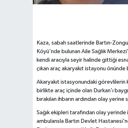
Gökçebey
GÜNDEM
İş ilanı
Kaza, sabah saatlerinde Bartın-Zong
Köyü'nde bulunan Aile Sağlık Merkezi'
Kilimli
kendi aracıyla seyir halinde gittiği es
çıkan araç akaryakıt istayonu önünde 
Kültür - Sanat
Akaryakıt istasyonundaki görevlilerin
MAGAZİN
birlikte araç içinde olan Durkan'ı bayg
bırakılan ihbarın ardından olay yerine s
Politika
Sağık ekipleri tarafından olay yerinde
Resmi İlan
ambulansla Bartın Devlet Hastanesi'n