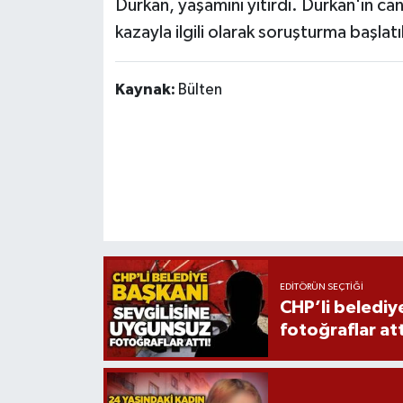
Durkan, yaşamını yitirdi. Durkan'ın c
Röportaj
kazayla ilgili olarak soruşturma başlatı
Sağlık
Kaynak:
Bülten
SİYASET
Spor
Ulusal
Yaşam
EDITÖRÜN SEÇTIĞI
CHP’li belediy
fotoğraflar att