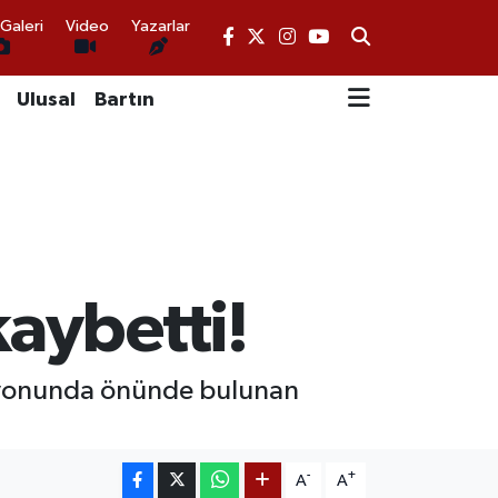
Galeri
Video
Yazarlar
Ulusal
Bartın
kaybetti!
tasyonunda önünde bulunan
-
+
A
A