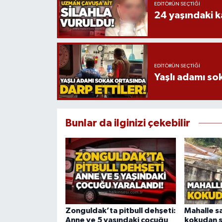
EDITÖRÜN SEÇTIĞI
24 yaşındaki k
EDITÖRÜN SEÇTIĞI
Yaşlı adamı so
Bunlar da ilginizi çekebilir
Zonguldak’ta pitbull dehşeti:
Mahalle sa
Anne ve 5 yaşındaki çocuğu
kokudan ş