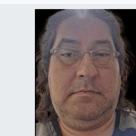
Devrek
Bolu
ÇEVRE
BİLİM VE TEKNOLOJİ
DUNYA
Düzce
Eğitim
Ekonomi
Genel