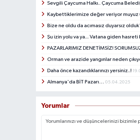
Sevgili Çaycuma Halkı.. Çaycuma Beled
Kaybettiklerimize değer veriyor muyuz 
Bize ne oldu da acımasız duyarsız oldu
Şu izin yolu va ya... Vatana giden hasreti 
PAZARLARIMIZ DENETİMSİZ! SORUMSUZ
Orman ve arazide yangınlar neden çıkı
Daha önce kazandıklarınızı yersiniz..!
19.
Almanya'da BİT Pazarı…
05.04.2025
Yorumlar