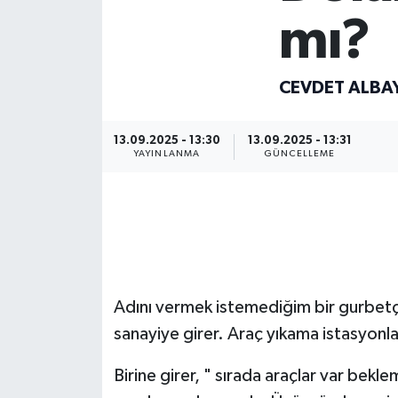
mı?
Devrek
Bolu
CEVDET ALBA
ÇEVRE
13.09.2025 - 13:30
13.09.2025 - 13:31
YAYINLANMA
GÜNCELLEME
BİLİM VE TEKNOLOJİ
DUNYA
Düzce
Eğitim
Adını vermek istemediğim bir gurbetçi 
sanayiye girer. Araç yıkama istasyonlar
Ekonomi
Birine girer, " sırada araçlar var bekle
Genel