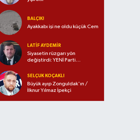
BALÇIK!
Ayakkabı işi ne oldu küçük Cem
LATIF AYDEMIR
Siyasetin rüzgarı yön
değiştirdi: YENİ Parti
merkezde
SELÇUK KOÇAKLI
Büyük ayıp Zonguldak'ın /
İlknur Yılmaz İpekçi