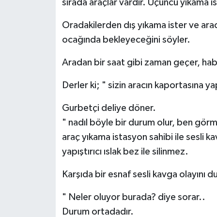
sırada araçlar vardır. Üçüncü yıkama is
Gökçebey
Oradakilerden dış yıkama ister ve arac
ocağında bekleyeceğini söyler.
GÜNDEM
Aradan bir saat gibi zaman geçer, hab
İş ilanı
Derler ki; " sizin aracın kaportasına y
Kilimli
Gurbetçi deliye döner.
Kültür - Sanat
" nadıl böyle bir durum olur, ben gör
araç yıkama istasyon sahibi ile sesli k
MAGAZİN
yapıştırıcı ıslak bez ile silinmez.
Politika
Karşıda bir esnaf sesli kavga olayını du
Resmi İlan
" Neler oluyor burada? diye sorar..
Durum ortadadır.