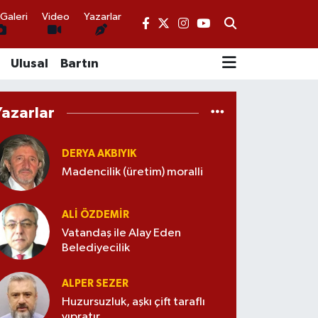
Galeri
Video
Yazarlar
Ulusal
Bartın
Yazarlar
DERYA AKBIYIK
Madencilik (üretim) moralli
ALI ÖZDEMIR
Vatandaş ile Alay Eden
Belediyecilik
ALPER SEZER
Huzursuzluk, aşkı çift taraflı
yıpratır