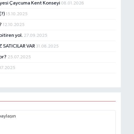
iyesi Çaycuma Kent Konseyi
08.01.2026
(?)
15.10.2025
k?
12.10.2025
bitiren yol.
27.09.2025
 SATICILAR VAR
31.08.2025
yor?
25.07.2025
07.2025