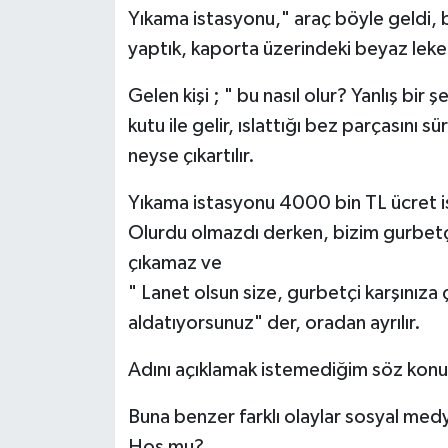
Röportaj
Yıkama istasyonu," araç böyle geldi, 
yaptık, kaporta üzerindeki beyaz leke
Sağlık
Gelen kişi ; " bu nasıl olur? Yanlış bir 
SİYASET
kutu ile gelir, ıslattığı bez parçasını 
neyse çıkartılır.
Spor
Yıkama istasyonu 4000 bin TL ücret i
Ulusal
Olurdu olmazdı derken, bizim gurbetçi
çıkamaz ve
Yaşam
" Lanet olsun size, gurbetçi karşınıza ç
aldatıyorsunuz" der, oradan ayrılır.
Adını açıklamak istemediğim söz konus
Buna benzer farklı olaylar sosyal med
Hoş mu?