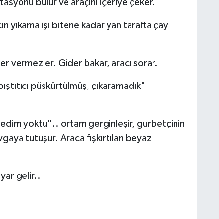
tasyonu bulur ve araçını içeriye çeker.
ın yıkama işi bitene kadar yan tarafta çay
er vermezler. Gider bakar, aracı sorar.
apıştıtıcı püskürtülmüş, çıkaramadık"
medim yoktu".. ortam gerginleşir, gurbetçinin
avgaya tutuşur. Araca fışkırtılan beyaz
yar gelir..