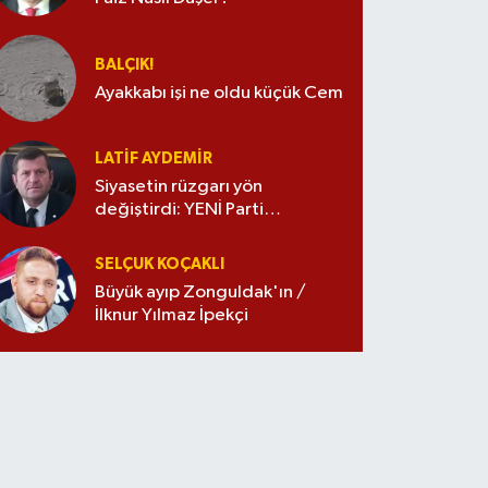
BALÇIK!
Ayakkabı işi ne oldu küçük Cem
LATIF AYDEMIR
Siyasetin rüzgarı yön
değiştirdi: YENİ Parti
merkezde
SELÇUK KOÇAKLI
Büyük ayıp Zonguldak'ın /
İlknur Yılmaz İpekçi