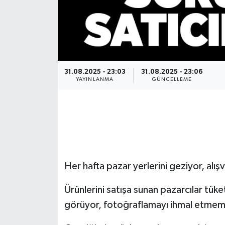
Gökçebey
GÜNDEM
31.08.2025 - 23:03
31.08.2025 - 23:06
İş ilanı
YAYINLANMA
GÜNCELLEME
Kilimli
Kültür - Sanat
MAGAZİN
Her hafta pazar yerlerini geziyor, alı
Politika
Ürünlerini satışa sunan pazarcılar tüke
Resmi İlan
görüyor, fotoğraflamayı ihmal etmem