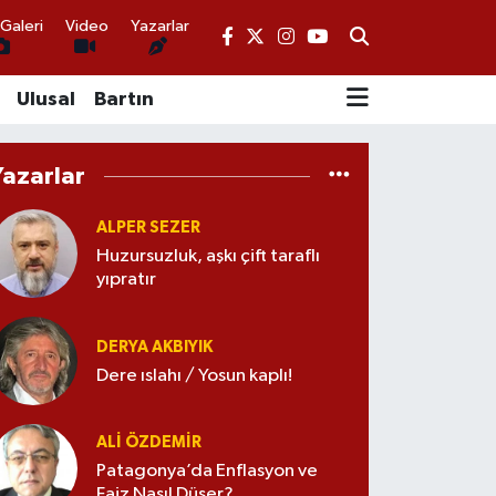
Galeri
Video
Yazarlar
Ulusal
Bartın
Yazarlar
ALPER SEZER
Huzursuzluk, aşkı çift taraflı
yıpratır
DERYA AKBIYIK
Dere ıslahı / Yosun kaplı!
ALI ÖZDEMIR
Patagonya’da Enflasyon ve
Faiz Nasıl Düşer?