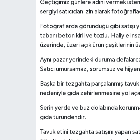
Geçtiğimiz günlere adını vermek ist
Röportaj
sergiyi satıcıdan izin alarak fotoğrafl
Sağlık
Fotoğraflarda göründüğü gibi satışı yapı
SİYASET
tabanı beton kirli ve tozlu. Haliyle in
üzerinde, üzeri açık ürün çeşitlerinin 
Spor
Aynı pazar yerindeki duruma defalarca
Ulusal
Satıcı umursamaz, sorumsuz ve hijyen
Yaşam
Başka bir tezgahta parçalanmış tavuk 
nedeniyle gıda zehirlenmesine yol aça
Serin yerde ve buz dolabında korunma
gıda türündendir.
Tavuk etini tezgahta satışını yapan sat