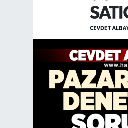
SATI
Devrek
Bolu
CEVDET ALBA
ÇEVRE
BİLİM VE TEKNOLOJİ
DUNYA
Düzce
Eğitim
Ekonomi
Genel