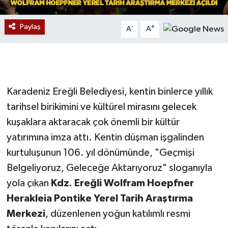
Gökçebey
Paylaş
-
+
A
A
GÜNDEM
İş ilanı
Karadeniz Ereğli Belediyesi, kentin binlerce yıllık
Kilimli
tarihsel birikimini ve kültürel mirasını gelecek
kuşaklara aktaracak çok önemli bir kültür
Kültür - Sanat
yatırımına imza attı. Kentin düşman işgalinden
kurtuluşunun 106. yıl dönümünde, "Geçmişi
MAGAZİN
Belgeliyoruz, Geleceğe Aktarıyoruz" sloganıyla
Politika
yola çıkan
Kdz. Ereğli Wolfram Hoepfner
Herakleia Pontike Yerel Tarih Araştırma
Resmi İlan
Merkezi
, düzenlenen yoğun katılımlı resmi