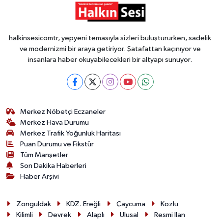
halkinsesicomtr, yepyeni temasıyla sizleri buluştururken, sadelik
ve modernizmi bir araya getiriyor. Şatafattan kaçınıyor ve
insanlara haber okuyabilecekleri bir altyapı sunuyor.
Merkez Nöbetçi Eczaneler
Merkez Hava Durumu
Merkez Trafik Yoğunluk Haritası
Puan Durumu ve Fikstür
Tüm Manşetler
Son Dakika Haberleri
Haber Arşivi
Zonguldak
KDZ. Ereğli
Çaycuma
Kozlu
Kilimli
Devrek
Alaplı
Ulusal
Resmi İlan