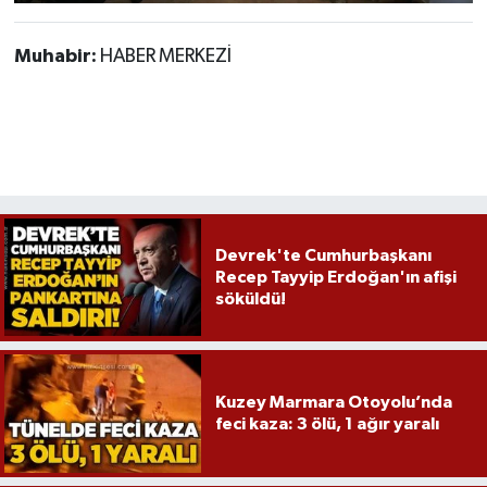
Muhabir:
HABER MERKEZİ
Devrek'te Cumhurbaşkanı
Recep Tayyip Erdoğan'ın afişi
söküldü!
Kuzey Marmara Otoyolu’nda
feci kaza: 3 ölü, 1 ağır yaralı