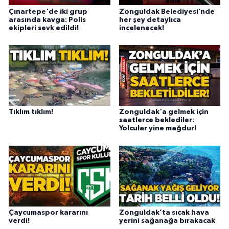
Çınartepe'de iki grup
Zonguldak Belediyesi’nde
arasında kavga: Polis
her şey detaylıca
ekipleri sevk edildi!
incelenecek!
Tıklım tıklım!
Zonguldak'a gelmek için
saatlerce beklediler:
Yolcular yine mağdur!
Çaycumaspor kararını
Zonguldak’ta sıcak hava
verdi!
yerini sağanağa bırakacak