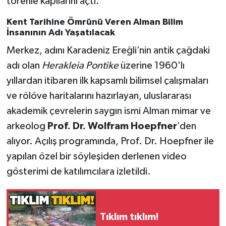
törenle kapılarını açtı.
Röportaj
Kent Tarihine Ömrünü Veren Alman Bilim
Sağlık
İnsanının Adı Yaşatılacak
Merkez, adını Karadeniz Ereğli’nin antik çağdaki
SİYASET
adı olan
Herakleia Pontike
üzerine 1960'lı
yıllardan itibaren ilk kapsamlı bilimsel çalışmaları
Spor
ve rölöve haritalarını hazırlayan, uluslararası
Ulusal
akademik çevrelerin saygın ismi Alman mimar ve
arkeolog
Prof. Dr. Wolfram Hoepfner
’den
Yaşam
alıyor. Açılış programında, Prof. Dr. Hoepfner ile
yapılan özel bir söyleşiden derlenen video
gösterimi de katılımcılara izletildi.
Tıklım tıklım!