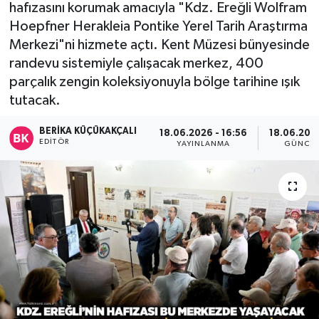
hafızasını korumak amacıyla "Kdz. Ereğli Wolfram
Devrek
Hoepfner Herakleia Pontike Yerel Tarih Araştırma
Merkezi"ni hizmete açtı. Kent Müzesi bünyesinde
Bolu
randevu sistemiyle çalışacak merkez, 400
parçalık zengin koleksiyonuyla bölge tarihine ışık
ÇEVRE
tutacak.
BERIKA KÜÇÜKAKÇALI
BİLİM VE TEKNOLOJİ
18.06.2026 - 16:56
18.06.2026
EDITÖR
YAYINLANMA
GÜNCEL
DUNYA
Düzce
Eğitim
Ekonomi
Genel