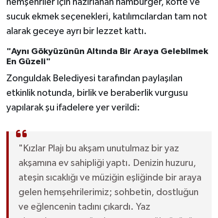
hemşehriler için hazırlanan hamburger, köfte ve
Röportaj
sucuk ekmek seçenekleri, katılımcılardan tam not
Sağlık
alarak geceye ayrı bir lezzet kattı.
"Aynı Gökyüzünün Altında Bir Araya Gelebilmek
SİYASET
En Güzeli"
Spor
Zonguldak Belediyesi tarafından paylaşılan
etkinlik notunda, birlik ve beraberlik vurgusu
Ulusal
yapılarak şu ifadelere yer verildi:
Yaşam
"Kızlar Plajı bu akşam unutulmaz bir yaz
akşamına ev sahipliği yaptı. Denizin huzuru,
ateşin sıcaklığı ve müziğin eşliğinde bir araya
gelen hemşehrilerimiz; sohbetin, dostluğun
ve eğlencenin tadını çıkardı. Yaz