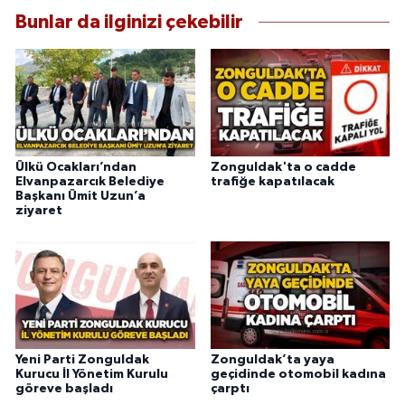
Bunlar da ilginizi çekebilir
Ülkü Ocakları’ndan
Zonguldak'ta o cadde
Elvanpazarcık Belediye
trafiğe kapatılacak
Başkanı Ümit Uzun’a
ziyaret
Yeni Parti Zonguldak
Zonguldak’ta yaya
Kurucu İl Yönetim Kurulu
geçidinde otomobil kadına
göreve başladı
çarptı