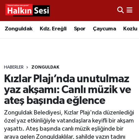
Foto Galeri
Zonguldak
Merkez Nöbetçi Eczaneler
Zonguldak
Kdz. Ereğli
Spor
Çaycuma
Kozlu
Video
Çaycuma
Merkez Hava Durumu
Yazarlar
KDZ. Ereğli
Merkez Trafik Yoğunluk Haritası
HABERLER
ZONGULDAK
Kozlu
Süper Lig Puan Durumu ve Fikstür
Kızlar Plajı’nda unutulmaz
Alaplı
Tüm Manşetler
yaz akşamı: Canlı müzik ve
ateş başında eğlence
Asayiş
Son Dakika Haberleri
Zonguldak Belediyesi, Kızlar Plajı'nda düzenlediği
Bartın
Haber Arşivi
özel yaz etkinliğiyle vatandaşlara keyifli bir akşam
yaşattı. Ateş başında canlı müzik eşliğinde bir
Karabük
araya gelen Zonguldaklılar, sahilde yazın tadını