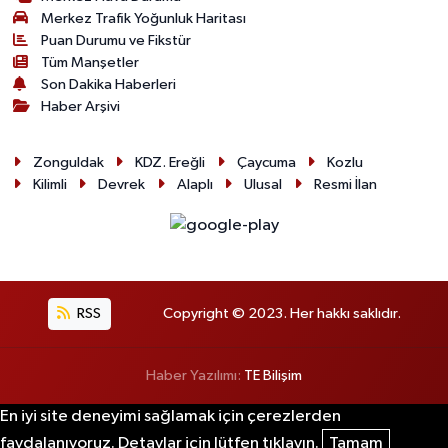
Merkez Trafik Yoğunluk Haritası
Puan Durumu ve Fikstür
Tüm Manşetler
Son Dakika Haberleri
Haber Arşivi
Zonguldak
KDZ. Ereğli
Çaycuma
Kozlu
Kilimli
Devrek
Alaplı
Ulusal
Resmi İlan
RSS
Copyright © 2023. Her hakkı saklıdır.
Haber Yazılımı:
TE Bilişim
En iyi site deneyimi sağlamak için çerezlerden
faydalanıyoruz. Detaylar için lütfen tıklayın.
Tamam