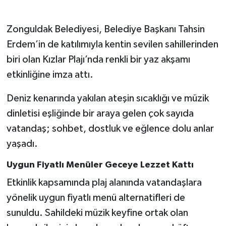
Gökçebey
Zonguldak Belediyesi, Belediye Başkanı Tahsin
Erdem’in de katılımıyla kentin sevilen sahillerinden
GÜNDEM
biri olan Kızlar Plajı’nda renkli bir yaz akşamı
etkinliğine imza attı.
İş ilanı
Deniz kenarında yakılan ateşin sıcaklığı ve müzik
Kilimli
dinletisi eşliğinde bir araya gelen çok sayıda
Kültür - Sanat
vatandaş; sohbet, dostluk ve eğlence dolu anlar
yaşadı.
MAGAZİN
Uygun Fiyatlı Menüler Geceye Lezzet Kattı
Politika
Etkinlik kapsamında plaj alanında vatandaşlara
yönelik uygun fiyatlı menü alternatifleri de
Resmi İlan
sunuldu. Sahildeki müzik keyfine ortak olan