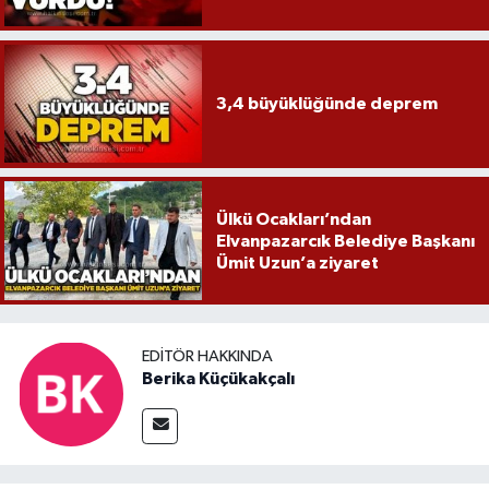
3,4 büyüklüğünde deprem
Ülkü Ocakları’ndan
Elvanpazarcık Belediye Başkanı
Ümit Uzun’a ziyaret
EDITÖR HAKKINDA
Berika Küçükakçalı