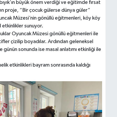
bıyık’ın büyük önem verdiği ve eğitimde fırsat
len proje, “Bir çocuk gülerse dünya güler”
ncak Müzesi’nin gönüllü eğitmenleri, köy köy
 etkinlikler sunuyor.
cuklar Oyuncak Müzesi gönüllü eğitmenleri ile
otifler çizilip boyadılar. Ardından geleneksel
ve günün sonunda ise masal anlatımı etkinliği ile
lik etkinlikleri bayram sonrasında kaldığı