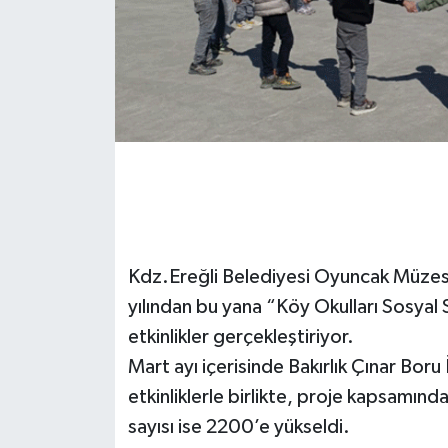
Gökçebey
GÜNDEM
İş ilanı
Kilimli
Kültür - Sanat
Kdz.Ereğli Belediyesi Oyuncak Müzesi,
MAGAZİN
yılından bu yana “Köy Okulları Sosyal 
etkinlikler gerçekleştiriyor.
Politika
Mart ayı içerisinde Bakırlık Çınar Bor
etkinliklerle birlikte, proje kapsamında
Resmi İlan
sayısı ise 2200’e yükseldi.