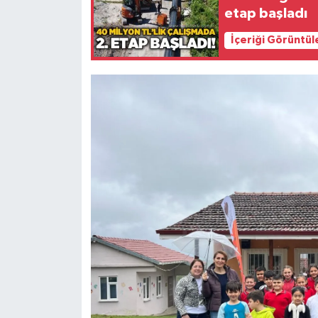
etap başladı
İçeriği Görüntül