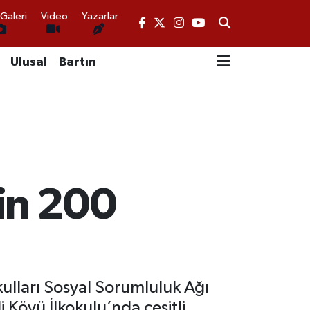
Galeri
Video
Yazarlar
Ulusal
Bartın
in 200
ulları Sosyal Sorumluluk Ağı
i Köyü İlkokulu’nda çeşitli