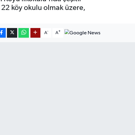
 22 köy okulu olmak üzere,
-
+
A
A