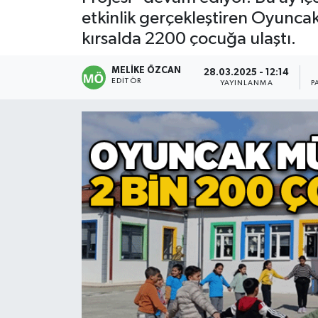
etkinlik gerçekleştiren Oyunc
Devrek
kırsalda 2200 çocuğa ulaştı.
Bolu
MELIKE ÖZCAN
28.03.2025 - 12:14
EDITÖR
YAYINLANMA
P
ÇEVRE
BİLİM VE TEKNOLOJİ
DUNYA
Düzce
Eğitim
Ekonomi
Genel