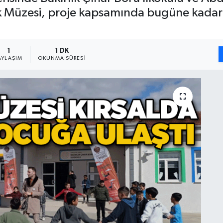
ak Müzesi, proje kapsamında bugüne kadar
1
1 DK
AYLAŞIM
OKUNMA SÜRESI