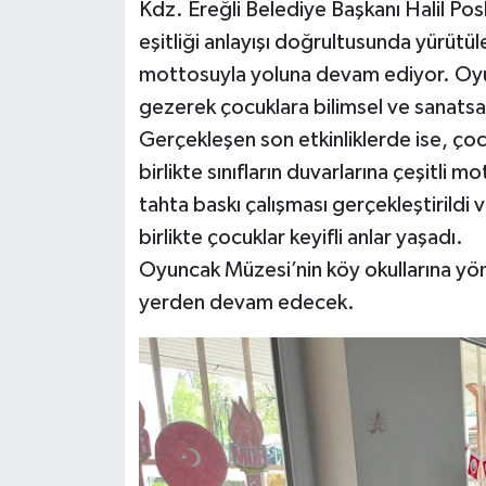
Röportaj
Kdz. Ereğli Belediye Başkanı Halil Pos
eşitliği anlayışı doğrultusunda yürütü
Sağlık
mottosuyla yoluna devam ediyor. Oyu
gezerek çocuklara bilimsel ve sanatsal
SİYASET
Gerçekleşen son etkinliklerde ise, ço
birlikte sınıfların duvarlarına çeşitli m
Spor
tahta baskı çalışması gerçekleştirildi 
Ulusal
birlikte çocuklar keyifli anlar yaşadı.
Oyuncak Müzesi’nin köy okullarına yöne
Yaşam
yerden devam edecek.