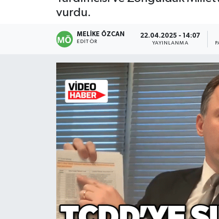
vurdu.
Devrek
MELIKE ÖZCAN
22.04.2025 - 14:07
Bolu
EDITÖR
YAYINLANMA
P
ÇEVRE
BİLİM VE TEKNOLOJİ
DUNYA
Düzce
Eğitim
Ekonomi
Genel