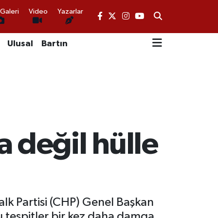
Galeri
Video
Yazarlar
Ulusal
Bartın
 değil hülle
k Partisi (CHP) Genel Başkan
u tespitler bir kez daha damga