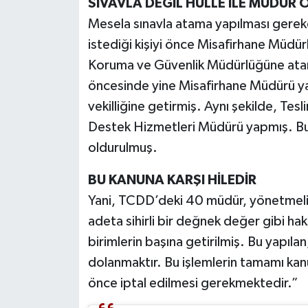
SIVAVLA DEĞİL HÜLLE İLE MÜDÜR
Mesela sınavla atama yapılması gere
istediği kişiyi önce Misafirhane Müdü
Koruma ve Güvenlik Müdürlüğüne atam
öncesinde yine Misafirhane Müdürü 
vekilliğine getirmiş. Aynı şekilde, Tes
Destek Hizmetleri Müdürü yapmış. Bu ki
oldurulmuş.
BU KANUNA KARŞI HİLEDİR
Yani, TCDD’deki 40 müdür, yönetmeli
adeta sihirli bir değnek değer gibi h
birimlerin başına getirilmiş. Bu yapıla
dolanmaktır. Bu işlemlerin tamamı kanu
önce iptal edilmesi gerekmektedir.”