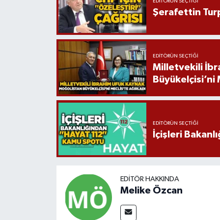
EDITÖRÜN SEÇTIĞI
Şerafettin Tur
EDITÖRÜN SEÇTIĞI
Milletvekili İ
Büyükelçisi’ni 
EDITÖRÜN SEÇTIĞI
İçişleri Bakan
EDITÖR HAKKINDA
Melike Özcan