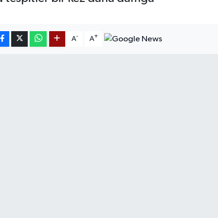
-
+
A
A