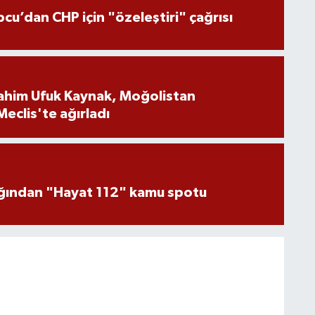
pcu’dan CHP için "özeleştiri" çağrısı
brahim Ufuk Kaynak, Moğolistan
Meclis'te ağırladı
lığından "Hayat 112" kamu spotu