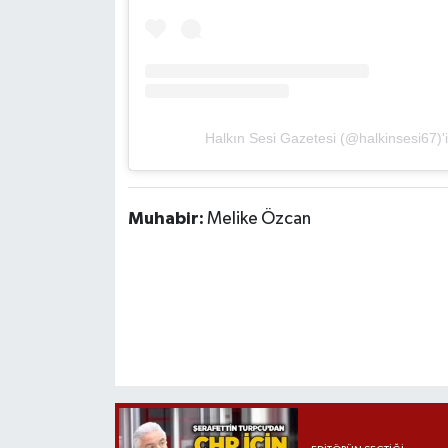
Halkın Sesi Gazetesi (@halkinsesi67)'i
Muhabir:
Melike Özcan