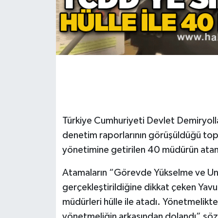
Gökçebey
GÜNDEM
İş ilanı
Kilimli
Türkiye Cumhuriyeti Devlet Demiryolla
Kültür - Sanat
denetim raporlarının görüşüldüğü to
MAGAZİN
yönetimine getirilen 40 müdürün atamal
Politika
Atamaların “Görevde Yükselme ve Unva
gerçekleştirildiğine dikkat çeken Yav
Resmi İlan
müdürleri hülle ile atadı. Yönetmelikt
yönetmeliğin arkasından dolandı” sözle