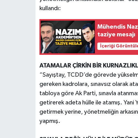
Röportaj
kullandı:
Sağlık
Mühendis Nazı
SİYASET
taziye mesajı
İçeriği Görüntül
Spor
Ulusal
ATAMALAR ÇİRKİN BİR KURNAZLIKL
“Sayıştay, TCDD’de görevde yükselme 
Yaşam
gereken kadrolara, sınavsız olarak ata
tabloya göre Ak Parti, sınavla atanm
getirerek adeta hülle ile atamış. Yani
getirmek yerine, yönetmeliğin arkasınd
yapmış.