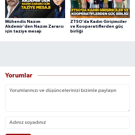
Mühendis Nazım
ZTSO’da Kadın Girişimciler
Akdemir'den Nazım Zararcı
ve Kooperatiflerden güç
için taziye mesajı
birliği
Yorumlar