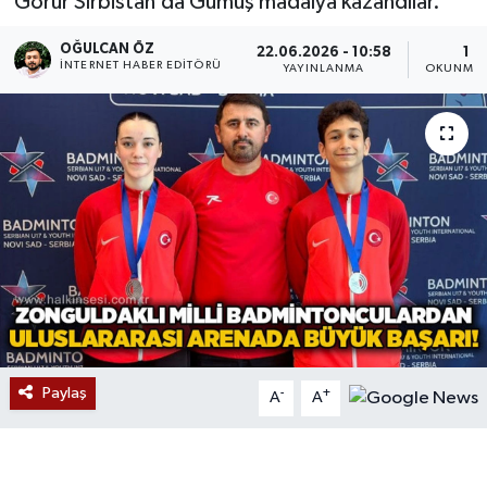
Görür Sırbistan’da Gümüş madalya kazandılar.
Devrek
OĞULCAN ÖZ
22.06.2026 - 10:58
1 D
İNTERNET HABER EDITÖRÜ
YAYINLANMA
OKUNMA 
Bolu
ÇEVRE
BİLİM VE TEKNOLOJİ
DUNYA
Düzce
Eğitim
Paylaş
-
+
A
A
Ekonomi
Genel