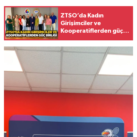
ZTSO’da Kadın
Girişimciler ve
Kooperatiflerden güç
birliği