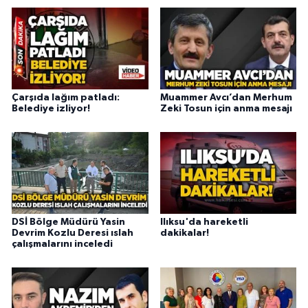
Çarşıda lağım patladı:
Muammer Avcı’dan Merhum
Belediye izliyor!
Zeki Tosun için anma mesajı
DSİ Bölge Müdürü Yasin
Ilıksu'da hareketli
Devrim Kozlu Deresi ıslah
dakikalar!
çalışmalarını inceledi