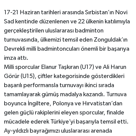
17-21 Haziran tarihleri arasında Sırbistan’ın Novi
Gökçebey
Sad kentinde düzenlenen ve 22 ülkenin katılımıyla
GÜNDEM
gerçekleştirilen uluslararası badminton
turnuvasında, ülkemizi temsil eden Zonguldak’ın
İş ilanı
Devrekli milli badmintoncuları önemli bir başarıya
imza attı.
Kilimli
Milli sporcular Elanur Taşkıran (U17) ve Ali Harun
Görür (U15), çiftler kategorisinde gösterdikleri
Kültür - Sanat
başarılı performansla turnuvayı ikinci sırada
MAGAZİN
tamamlayarak gümüş madalya kazandı. Turnuva
boyunca İngiltere, Polonya ve Hırvatistan’dan
Politika
gelen güçlü rakiplerini eleyen sporcular, finalde
mücadele ederek Türkiye’yi başarıyla temsil etti.
Resmi İlan
Ay-yıldızlı bayrağımızı uluslararası arenada