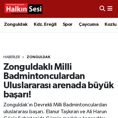
Foto Galeri
Zonguldak
Merkez Nöbetçi Eczaneler
Zonguldak
Kdz. Ereğli
Spor
Çaycuma
Kozlu
Video
Çaycuma
Merkez Hava Durumu
Yazarlar
KDZ. Ereğli
Merkez Trafik Yoğunluk Haritası
HABERLER
ZONGULDAK
Kozlu
Süper Lig Puan Durumu ve Fikstür
Zonguldaklı Milli
Alaplı
Tüm Manşetler
Badmintonculardan
Uluslararası arenada büyük
Asayiş
Son Dakika Haberleri
başarı!
Bartın
Haber Arşivi
Zonguldak’ın Devrekli Milli Badmintonculardan
uluslararası başarı. Elanur Taşkıran ve Ali Harun
Karabük