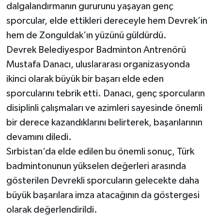
Röportaj
dalgalandırmanın gururunu yaşayan genç
sporcular, elde ettikleri dereceyle hem Devrek’in
Sağlık
hem de Zonguldak’ın yüzünü güldürdü.
Devrek Belediyespor Badminton Antrenörü
SİYASET
Mustafa Danacı, uluslararası organizasyonda
Spor
ikinci olarak büyük bir başarı elde eden
sporcularını tebrik etti. Danacı, genç sporcuların
Ulusal
disiplinli çalışmaları ve azimleri sayesinde önemli
bir derece kazandıklarını belirterek, başarılarının
Yaşam
devamını diledi.
Sırbistan’da elde edilen bu önemli sonuç, Türk
badmintonunun yükselen değerleri arasında
gösterilen Devrekli sporcuların gelecekte daha
büyük başarılara imza atacağının da göstergesi
olarak değerlendirildi.