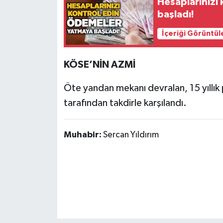
Hesaplarınızı
Röportaj
başladı!
Sağlık
İçeriği Görüntül
SİYASET
KÖSE’NİN AZMİ
Spor
Öte yandan mekanı devralan, 15 yıllık
tarafından takdirle karşılandı.
Ulusal
Yaşam
Muhabir:
Sercan Yıldırım