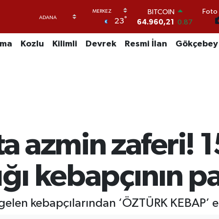
BITCOIN
Foto 
64.960,21
0.87
°
23
DOLAR
47,7436
0.18
uma
Kozlu
Kilimli
Devrek
Resmi İlan
Gökçebey
EURO
55,2510
0.32
STERLİN
64,4811
0.38
GRAM ALTIN
6648.99
2.59
BİST100
13.773
-19
 azmin zaferi! 1
tığı kebapçının p
gelen kebapçılarından ‘ÖZTÜRK KEBAP’ el 