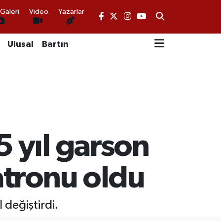
Galeri
Video
Yazarlar
Ulusal
Bartın
5 yıl garson
atronu oldu
değiştirdi.