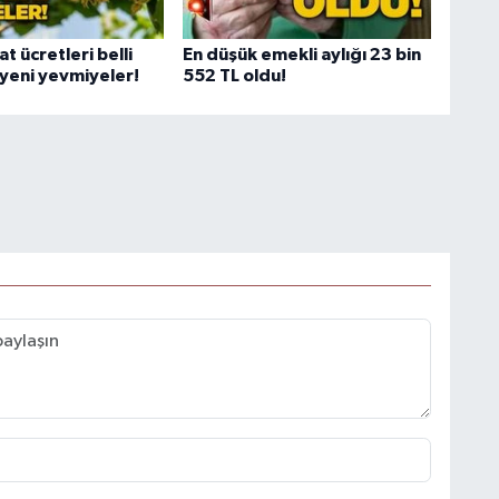
at ücretleri belli
En düşük emekli aylığı 23 bin
 yeni yevmiyeler!
552 TL oldu!