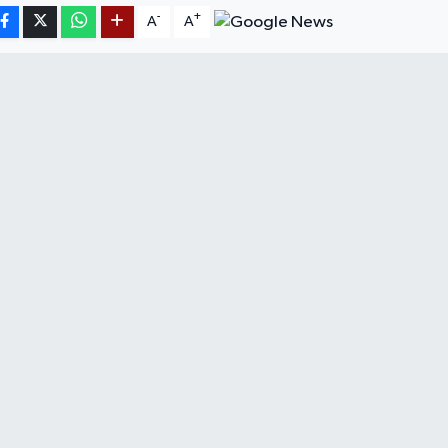
-
+
A
A