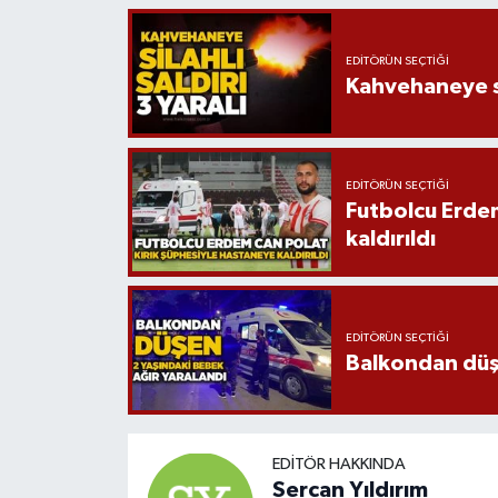
EDITÖRÜN SEÇTIĞI
Kahvehaneye sil
EDITÖRÜN SEÇTIĞI
Futbolcu Erdem
kaldırıldı
EDITÖRÜN SEÇTIĞI
Balkondan düşe
EDITÖR HAKKINDA
Sercan Yıldırım