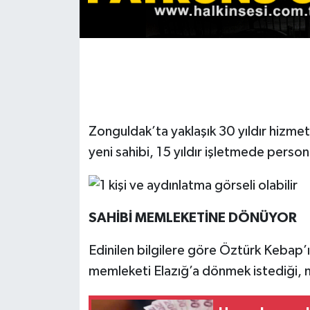
Gökçebey
GÜNDEM
İş ilanı
Zonguldak’ta yaklaşık 30 yıldır hizme
Kilimli
yeni sahibi, 15 yıldır işletmede perso
Kültür - Sanat
MAGAZİN
SAHİBİ MEMLEKETİNE DÖNÜYOR
Politika
Edinilen bilgilere göre Öztürk Kebap’ı
memleketi Elazığ’a dönmek istediği, 
Resmi İlan