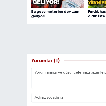
Bu gece motorine dev zam
Fındık has
geliyor!
oldu: İşte
Yorumlar (1)