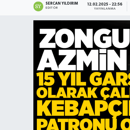
SERCAN YILDIRIM
12.02.2025 - 22:56
EDITÖR
YAYINLANMA
Devrek
Bolu
ÇEVRE
BİLİM VE TEKNOLOJİ
DUNYA
Düzce
Eğitim
Ekonomi
Genel