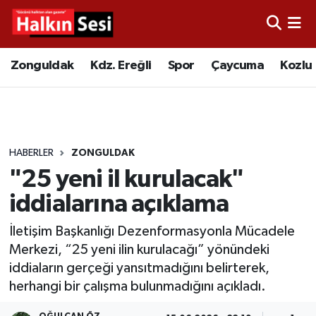
Foto Galeri
Zonguldak
Merkez Nöbetçi Eczaneler
Zonguldak
Kdz. Ereğli
Spor
Çaycuma
Kozlu
Video
Çaycuma
Merkez Hava Durumu
Yazarlar
KDZ. Ereğli
Merkez Trafik Yoğunluk Haritası
HABERLER
ZONGULDAK
Kozlu
Süper Lig Puan Durumu ve Fikstür
"25 yeni il kurulacak"
Alaplı
Tüm Manşetler
iddialarına açıklama
İletişim Başkanlığı Dezenformasyonla Mücadele
Asayiş
Son Dakika Haberleri
Merkezi, “25 yeni ilin kurulacağı” yönündeki
iddiaların gerçeği yansıtmadığını belirterek,
Bartın
Haber Arşivi
herhangi bir çalışma bulunmadığını açıkladı.
Karabük