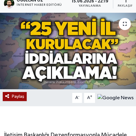
OĞULCAN ÖZ
15.06.2026 - 22:19
1
İNTERNET HABER EDITÖRÜ
YAYINLANMA
PAYLAŞIM
Devrek
Bolu
ÇEVRE
BİLİM VE TEKNOLOJİ
DUNYA
Düzce
Paylaş
-
+
A
A
Eğitim
Ekonomi
Genel
İletişim Başkanlığı Dezenformasyonla Mücadele