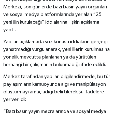
Merkezi, son günlerde bazı basın yayın organları
Gökçebey
ve sosyal medya platformlarında yer alan “25
yeni ilin kurulacağı” iddialarına ilişkin açıklama
GÜNDEM
yaptı.
İş ilanı
Yapılan açıklamada söz konusu iddiaların gerçeği
yansıtmadığı vurgulanarak, yeni illerin kurulmasına
Kilimli
yönelik mevcutta planlanan ya da yürütülen
Kültür - Sanat
herhangi bir çalışmanın bulunmadığı ifade edildi.
Merkez tarafından yapılan bilgilendirmede, bu tür
MAGAZİN
paylaşımların kamuoyunda algı ve manipülasyon
Politika
oluşturmayı amaçladığı belirtilerek şu ifadelere
yer verildi:
Resmi İlan
“Bazı basın yayın mecralarında ve sosyal medya