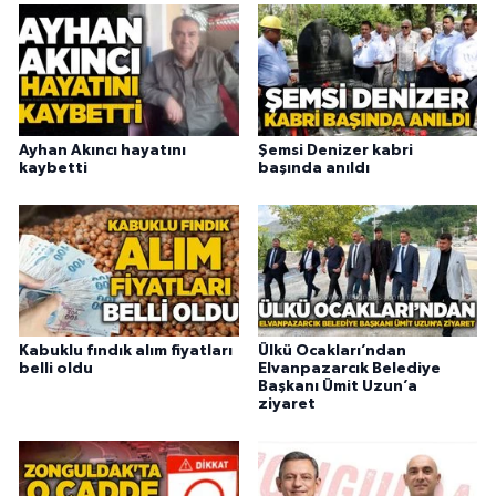
Ayhan Akıncı hayatını
Şemsi Denizer kabri
kaybetti
başında anıldı
Kabuklu fındık alım fiyatları
Ülkü Ocakları’ndan
belli oldu
Elvanpazarcık Belediye
Başkanı Ümit Uzun’a
ziyaret