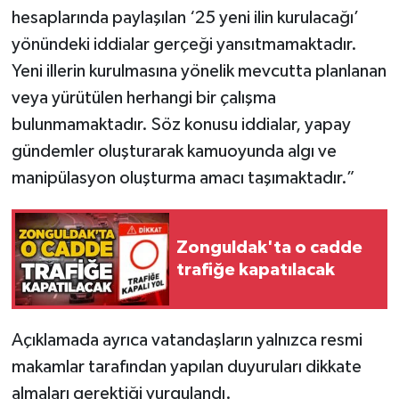
Röportaj
hesaplarında paylaşılan ‘25 yeni ilin kurulacağı’
yönündeki iddialar gerçeği yansıtmamaktadır.
Sağlık
Yeni illerin kurulmasına yönelik mevcutta planlanan
SİYASET
veya yürütülen herhangi bir çalışma
bulunmamaktadır. Söz konusu iddialar, yapay
Spor
gündemler oluşturarak kamuoyunda algı ve
manipülasyon oluşturma amacı taşımaktadır.”
Ulusal
Yaşam
Zonguldak'ta o cadde
trafiğe kapatılacak
Açıklamada ayrıca vatandaşların yalnızca resmi
makamlar tarafından yapılan duyuruları dikkate
almaları gerektiği vurgulandı.