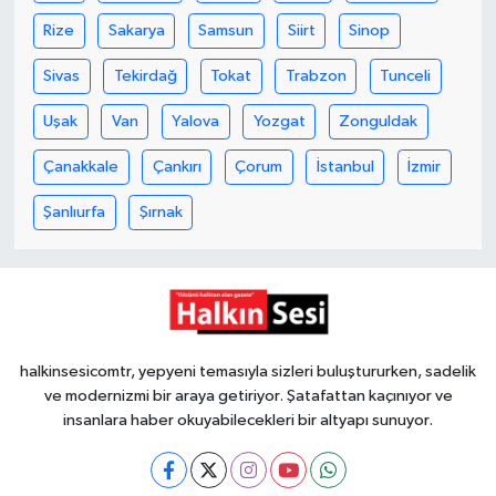
Röportaj
Rize
Sakarya
Samsun
Siirt
Sinop
Sağlık
Sivas
Tekirdağ
Tokat
Trabzon
Tunceli
SİYASET
Uşak
Van
Yalova
Yozgat
Zonguldak
Çanakkale
Çankırı
Çorum
İstanbul
İzmir
Spor
Şanlıurfa
Şırnak
Ulusal
Yaşam
halkinsesicomtr, yepyeni temasıyla sizleri buluştururken, sadelik
ve modernizmi bir araya getiriyor. Şatafattan kaçınıyor ve
insanlara haber okuyabilecekleri bir altyapı sunuyor.