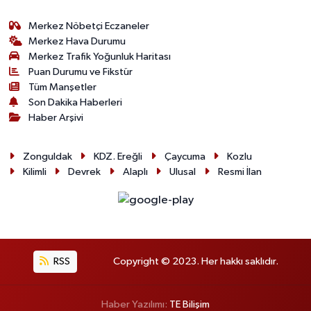
Merkez Nöbetçi Eczaneler
Merkez Hava Durumu
Merkez Trafik Yoğunluk Haritası
Puan Durumu ve Fikstür
Tüm Manşetler
Son Dakika Haberleri
Haber Arşivi
Zonguldak
KDZ. Ereğli
Çaycuma
Kozlu
Kilimli
Devrek
Alaplı
Ulusal
Resmi İlan
RSS
Copyright © 2023. Her hakkı saklıdır.
Haber Yazılımı:
TE Bilişim