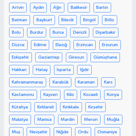
Artvin
Aydın
Ağrı
Balıkesir
Bartın
Gökçebey
Batman
Bayburt
Bilecik
Bingöl
Bitlis
GÜNDEM
Bolu
Burdur
Bursa
Denizli
Diyarbakır
İş ilanı
Düzce
Edirne
Elazığ
Erzincan
Erzurum
Eskişehir
Gaziantep
Giresun
Gümüşhane
Kilimli
Hakkari
Hatay
Isparta
Iğdır
Kültür - Sanat
Kahramanmaraş
Karabük
Karaman
Kars
MAGAZİN
Kastamonu
Kayseri
Kilis
Kocaeli
Konya
Politika
Kütahya
Kırklareli
Kırıkkale
Kırşehir
Malatya
Manisa
Mardin
Mersin
Muğla
Resmi İlan
Muş
Nevşehir
Niğde
Ordu
Osmaniye