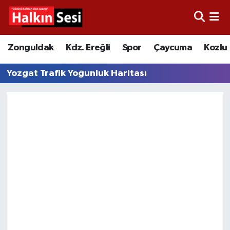
Foto Galeri
Zonguldak
Merkez Nöbetçi Eczaneler
Zonguldak
Kdz. Ereğli
Spor
Çaycuma
Kozlu
Video
Çaycuma
Merkez Hava Durumu
Yozgat Trafik Yoğunluk Haritası
Yazarlar
KDZ. Ereğli
Merkez Trafik Yoğunluk Haritası
Kozlu
Süper Lig Puan Durumu ve Fikstür
Alaplı
Tüm Manşetler
Asayiş
Son Dakika Haberleri
Bartın
Haber Arşivi
Karabük