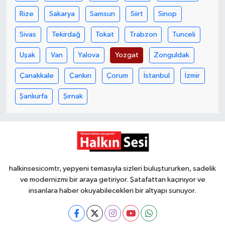
Röportaj
Rize
Sakarya
Samsun
Siirt
Sinop
Sağlık
Sivas
Tekirdağ
Tokat
Trabzon
Tunceli
SİYASET
Uşak
Van
Yalova
Yozgat
Zonguldak
Çanakkale
Çankırı
Çorum
İstanbul
İzmir
Spor
Şanlıurfa
Şırnak
Ulusal
Yaşam
halkinsesicomtr, yepyeni temasıyla sizleri buluştururken, sadelik
ve modernizmi bir araya getiriyor. Şatafattan kaçınıyor ve
insanlara haber okuyabilecekleri bir altyapı sunuyor.