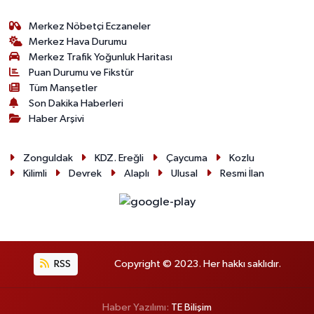
Merkez Nöbetçi Eczaneler
Merkez Hava Durumu
Merkez Trafik Yoğunluk Haritası
Puan Durumu ve Fikstür
Tüm Manşetler
Son Dakika Haberleri
Haber Arşivi
Zonguldak
KDZ. Ereğli
Çaycuma
Kozlu
Kilimli
Devrek
Alaplı
Ulusal
Resmi İlan
RSS
Copyright © 2023. Her hakkı saklıdır.
Haber Yazılımı:
TE Bilişim