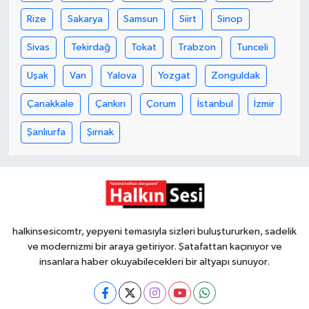
Röportaj
Rize
Sakarya
Samsun
Siirt
Sinop
Sağlık
Sivas
Tekirdağ
Tokat
Trabzon
Tunceli
SİYASET
Uşak
Van
Yalova
Yozgat
Zonguldak
Çanakkale
Çankırı
Çorum
İstanbul
İzmir
Spor
Şanlıurfa
Şırnak
Ulusal
Yaşam
halkinsesicomtr, yepyeni temasıyla sizleri buluştururken, sadelik
ve modernizmi bir araya getiriyor. Şatafattan kaçınıyor ve
insanlara haber okuyabilecekleri bir altyapı sunuyor.