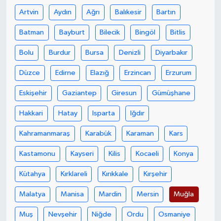
Artvin
Aydın
Ağrı
Balıkesir
Bartın
Gökçebey
Batman
Bayburt
Bilecik
Bingöl
Bitlis
GÜNDEM
Bolu
Burdur
Bursa
Denizli
Diyarbakır
İş ilanı
Düzce
Edirne
Elazığ
Erzincan
Erzurum
Eskişehir
Gaziantep
Giresun
Gümüşhane
Kilimli
Hakkari
Hatay
Isparta
Iğdır
Kültür - Sanat
Kahramanmaraş
Karabük
Karaman
Kars
MAGAZİN
Kastamonu
Kayseri
Kilis
Kocaeli
Konya
Politika
Kütahya
Kırklareli
Kırıkkale
Kırşehir
Malatya
Manisa
Mardin
Mersin
Muğla
Resmi İlan
Muş
Nevşehir
Niğde
Ordu
Osmaniye