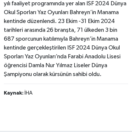
yılı faaliyet programında yer alan ISF 2024 Dünya
Okul Sporları Yaz Oyunları Bahreyn’in Manama
Gökçebey
kentinde düzenlendi. 23 Ekim -31 Ekim 2024
GÜNDEM
tarihleri arasında 26 branşta, 71 ülkeden 3 bin
687 sporcunun katılımıyla Bahreyn’in Manama
İş ilanı
kentinde gerçekleştirilen ISF 2024 Dünya Okul
Sporları Yaz Oyunları’nda Farabi Anadolu Lisesi
Kilimli
öğrencisi Damla Nur Yılmaz Liseler Dünya
Kültür - Sanat
Şampiyonu olarak kürsünün sahibi oldu.
MAGAZİN
Kaynak:
İHA
Politika
Resmi İlan