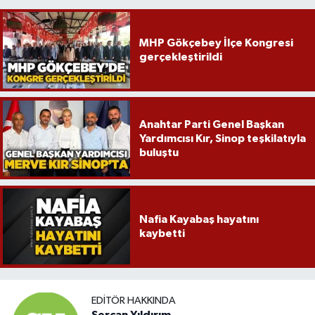
Röportaj
Sağlık
MHP Gökçebey İlçe Kongresi
gerçekleştirildi
SİYASET
Spor
Anahtar Parti Genel Başkan
Yardımcısı Kır, Sinop teşkilatıyla
Ulusal
buluştu
Yaşam
Nafia Kayabaş hayatını
kaybetti
EDITÖR HAKKINDA