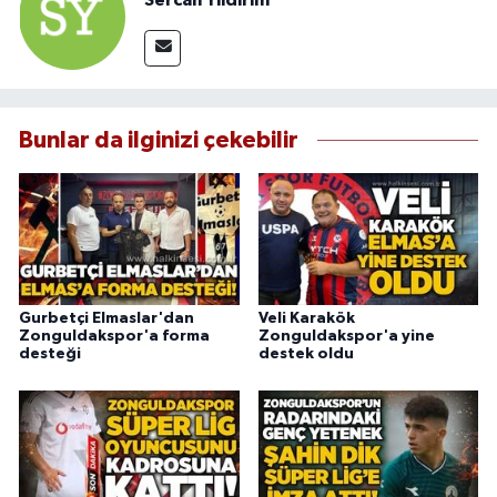
Sercan Yıldırım
Bunlar da ilginizi çekebilir
Gurbetçi Elmaslar'dan
Veli Karakök
Zonguldakspor'a forma
Zonguldakspor'a yine
desteği
destek oldu