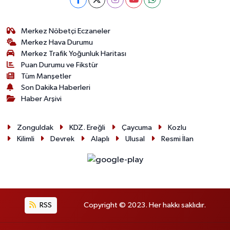
Merkez Nöbetçi Eczaneler
Merkez Hava Durumu
Merkez Trafik Yoğunluk Haritası
Puan Durumu ve Fikstür
Tüm Manşetler
Son Dakika Haberleri
Haber Arşivi
Zonguldak
KDZ. Ereğli
Çaycuma
Kozlu
Kilimli
Devrek
Alaplı
Ulusal
Resmi İlan
RSS
Copyright © 2023. Her hakkı saklıdır.