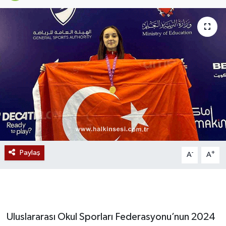
Devrek
Bolu
ÇEVRE
BİLİM VE TEKNOLOJİ
DUNYA
Düzce
Paylaş
-
+
A
A
Eğitim
Ekonomi
Uluslararası Okul Sporları Federasyonu’nun 2024
Genel