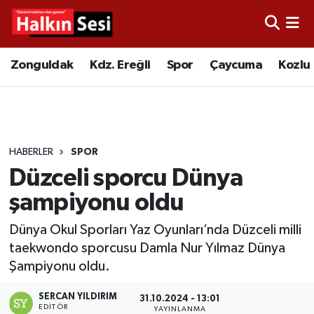
Foto Galeri
Zonguldak
Merkez Nöbetçi Eczaneler
Zonguldak
Kdz. Ereğli
Spor
Çaycuma
Kozlu
Video
Çaycuma
Merkez Hava Durumu
Yazarlar
KDZ. Ereğli
Merkez Trafik Yoğunluk Haritası
HABERLER
SPOR
Kozlu
Süper Lig Puan Durumu ve Fikstür
Düzceli sporcu Dünya
Alaplı
Tüm Manşetler
şampiyonu oldu
Dünya Okul Sporları Yaz Oyunları’nda Düzceli milli
Asayiş
Son Dakika Haberleri
taekwondo sporcusu Damla Nur Yılmaz Dünya
Şampiyonu oldu.
Bartın
Haber Arşivi
SERCAN YILDIRIM
31.10.2024 - 13:01
Karabük
EDITÖR
YAYINLANMA