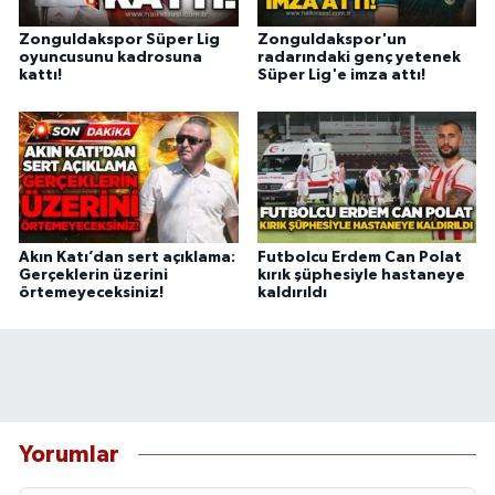
Zonguldakspor Süper Lig
Zonguldakspor'un
oyuncusunu kadrosuna
radarındaki genç yetenek
kattı!
Süper Lig'e imza attı!
Akın Katı’dan sert açıklama:
Futbolcu Erdem Can Polat
Gerçeklerin üzerini
kırık şüphesiyle hastaneye
örtemeyeceksiniz!
kaldırıldı
Yorumlar