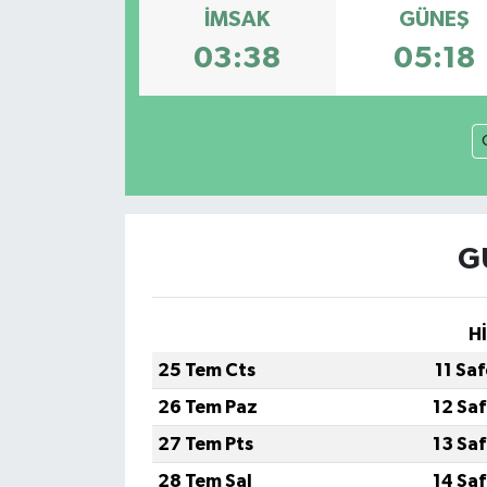
İMSAK
GÜNEŞ
Devrek
03:38
05:18
Bolu
ÇEVRE
BİLİM VE TEKNOLOJİ
G
DUNYA
Düzce
H
25 Tem Cts
11 Sa
Eğitim
26 Tem Paz
12 Sa
Ekonomi
27 Tem Pts
13 Sa
28 Tem Sal
14 Sa
Genel