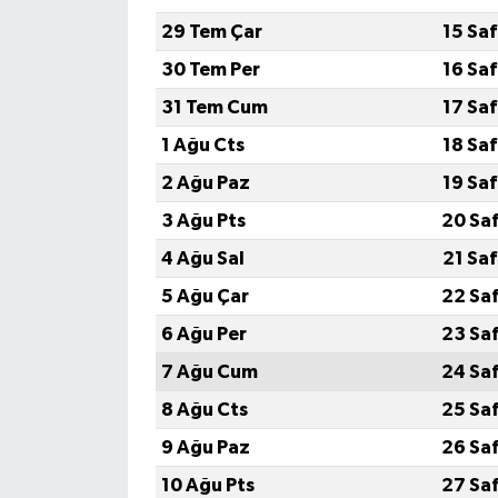
29 Tem Çar
15 Sa
Gökçebey
30 Tem Per
16 Sa
31 Tem Cum
17 Sa
GÜNDEM
1 Ağu Cts
18 Sa
İş ilanı
2 Ağu Paz
19 Sa
3 Ağu Pts
20 Sa
Kilimli
4 Ağu Sal
21 Sa
Kültür - Sanat
5 Ağu Çar
22 Sa
6 Ağu Per
23 Sa
MAGAZİN
7 Ağu Cum
24 Sa
Politika
8 Ağu Cts
25 Sa
9 Ağu Paz
26 Sa
Resmi İlan
10 Ağu Pts
27 Sa