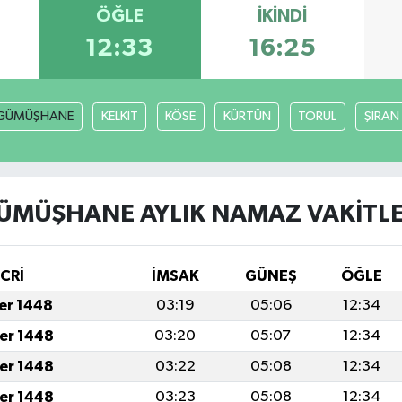
ÖĞLE
İKINDI
12:33
16:25
GÜMÜŞHANE
KELKİT
KÖSE
KÜRTÜN
TORUL
ŞİRAN
ÜMÜŞHANE AYLIK NAMAZ VAKITLE
İCRİ
İMSAK
GÜNEŞ
ÖĞLE
fer 1448
03:19
05:06
12:34
fer 1448
03:20
05:07
12:34
fer 1448
03:22
05:08
12:34
fer 1448
03:23
05:08
12:34