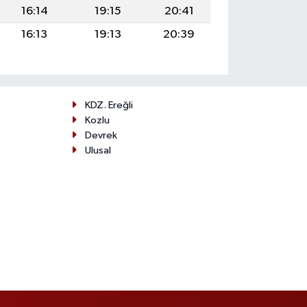
16:14
19:15
20:41
16:13
19:13
20:39
KDZ. Ereğli
Kozlu
Devrek
Ulusal