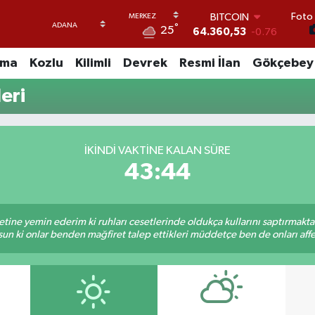
Foto 
BITCOIN
°
25
64.360,53
-0.76
DOLAR
47,7069
0.17
uma
Kozlu
Kilimli
Devrek
Resmi İlan
Gökçebey
EURO
55,0265
0.01
eri
STERLİN
64,1897
0.02
GRAM ALTIN
İKINDI VAKTINE KALAN SÜRE
6574.81
1.44
BİST100
43:44
13.887
64
tine yemin ederim ki ruhları cesetlerinde oldukça kullarını saptırmakt
un ki onlar benden mağfiret talep ettikleri müddetçe ben de onları af