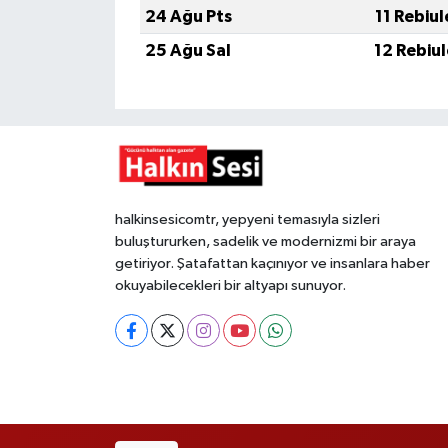
24 Ağu Pts
11 Rebiu
25 Ağu Sal
12 Rebiu
halkinsesicomtr, yepyeni temasıyla sizleri
buluştururken, sadelik ve modernizmi bir araya
getiriyor. Şatafattan kaçınıyor ve insanlara haber
okuyabilecekleri bir altyapı sunuyor.