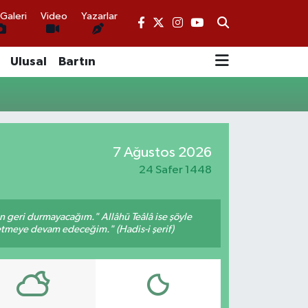
Galeri
Video
Yazarlar
Ulusal
Bartın
7 Ağustos 2026
24 Safer 1448
an geri durmayacağım." Allâhü Teâlâ ise şöyle
fetmeye devam edeceğim." (Hadis-i şerif)