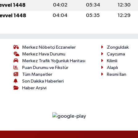
levvel 1448
04:02
05:34
12:30
levvel 1448
04:04
05:35
12:29
Merkez Nöbetçi Eczaneler
Zonguldak
Merkez Hava Durumu
Çaycuma
Merkez Trafik Yoğunluk Haritası
Kilimli
Puan Durumu ve Fikstür
Alaplı
Tüm Manşetler
Resmi İlan
Son Dakika Haberleri
Haber Arşivi