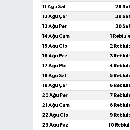
Röportaj
11 Ağu Sal
28 Sa
12 Ağu Çar
29 Sa
Sağlık
13 Ağu Per
30 Sa
SİYASET
14 Ağu Cum
1 Rebiul
15 Ağu Cts
2 Rebiul
Spor
16 Ağu Paz
3 Rebiul
Ulusal
17 Ağu Pts
4 Rebiul
18 Ağu Sal
5 Rebiul
Yaşam
19 Ağu Çar
6 Rebiul
20 Ağu Per
7 Rebiul
21 Ağu Cum
8 Rebiul
22 Ağu Cts
9 Rebiul
23 Ağu Paz
10 Rebiu