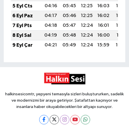
5 Eyl Cts
04:16
05:45
12:25
16:03
18:56
6 Eyl Paz
04:17
05:46
12:25
16:02
18:54
7 Eyl Pts
04:18
05:47
12:24
16:01
18:52
8 Eyl Sal
04:19
05:48
12:24
16:00
18:51
9 Eyl Çar
04:21
05:49
12:24
15:59
18:49
halkinsesicomtr, yepyeni temasıyla sizleri buluştururken, sadelik
ve modernizmi bir araya getiriyor. Şatafattan kaçınıyor ve
insanlara haber okuyabilecekleri bir altyapı sunuyor.