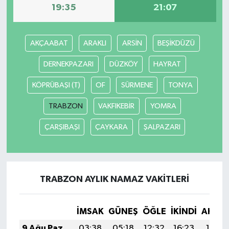
19:35
21:07
Gökçebey
AKÇAABAT
ARAKLI
ARSİN
BEŞİKDÜZÜ
GÜNDEM
DERNEKPAZARI
DÜZKÖY
HAYRAT
İş ilanı
KÖPRÜBAŞI (T)
OF
SÜRMENE
TONYA
Kilimli
TRABZON
VAKFIKEBİR
YOMRA
ÇARŞIBAŞI
ÇAYKARA
ŞALPAZARI
Kültür - Sanat
MAGAZİN
TRABZON AYLIK NAMAZ VAKITLERI
Politika
Resmi İlan
İMSAK
GÜNEŞ
ÖĞLE
İKINDI
AKŞA
9 Ağu Paz
03:38
05:18
12:32
16:23
19:36