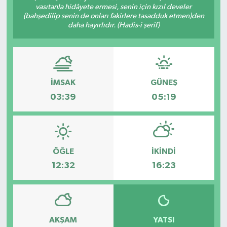
vasıtanla hidâyete ermesi, senin için kızıl develer
(bahşedilip senin de onları fakirlere tasadduk etmen)den
Devrek
daha hayırlıdır. (Hadis-i şerif)
Bolu
ÇEVRE
İMSAK
GÜNEŞ
BİLİM VE TEKNOLOJİ
03:39
05:19
DUNYA
Düzce
ÖĞLE
İKINDI
12:32
16:23
Eğitim
Ekonomi
AKŞAM
YATSI
Genel