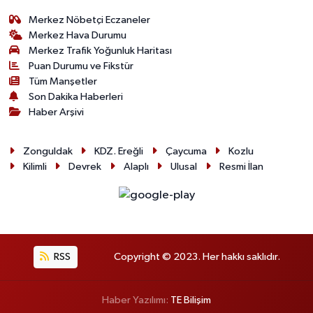
Merkez Nöbetçi Eczaneler
Merkez Hava Durumu
Merkez Trafik Yoğunluk Haritası
Puan Durumu ve Fikstür
Tüm Manşetler
Son Dakika Haberleri
Haber Arşivi
Zonguldak
KDZ. Ereğli
Çaycuma
Kozlu
Kilimli
Devrek
Alaplı
Ulusal
Resmi İlan
RSS
Copyright © 2023. Her hakkı saklıdır.
Haber Yazılımı:
TE Bilişim