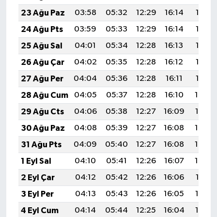
23 Ağu Paz
03:58
05:32
12:29
16:14
19:16
24 Ağu Pts
03:59
05:33
12:29
16:14
19:15
25 Ağu Sal
04:01
05:34
12:28
16:13
19:13
26 Ağu Çar
04:02
05:35
12:28
16:12
19:12
27 Ağu Per
04:04
05:36
12:28
16:11
19:10
28 Ağu Cum
04:05
05:37
12:28
16:10
19:09
29 Ağu Cts
04:06
05:38
12:27
16:09
19:07
30 Ağu Paz
04:08
05:39
12:27
16:08
19:05
31 Ağu Pts
04:09
05:40
12:27
16:08
19:04
1 Eyl Sal
04:10
05:41
12:26
16:07
19:02
2 Eyl Çar
04:12
05:42
12:26
16:06
19:01
3 Eyl Per
04:13
05:43
12:26
16:05
18:59
4 Eyl Cum
04:14
05:44
12:25
16:04
18:57