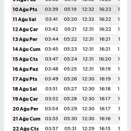
Röportaj
10 Ağu Pts
03:39
05:19
12:32
16:23
19:35
Sağlık
11 Ağu Sal
03:41
05:20
12:32
16:22
19:33
12 Ağu Çar
03:42
05:21
12:31
16:22
19:32
SİYASET
13 Ağu Per
03:44
05:22
12:31
16:21
19:31
Spor
14 Ağu Cum
03:45
05:23
12:31
16:21
19:29
15 Ağu Cts
03:47
05:24
12:31
16:20
19:28
Ulusal
16 Ağu Paz
03:48
05:25
12:31
16:19
19:27
Yaşam
17 Ağu Pts
03:49
05:26
12:30
16:19
19:25
18 Ağu Sal
03:51
05:27
12:30
16:18
19:24
19 Ağu Çar
03:52
05:28
12:30
16:17
19:22
20 Ağu Per
03:54
05:29
12:30
16:17
19:21
21 Ağu Cum
03:55
05:30
12:30
16:16
19:19
22 Ağu Cts
03:57
05:31
12:29
16:15
19:18