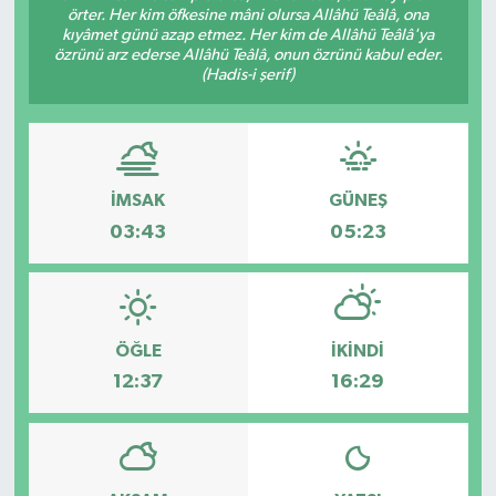
örter. Her kim öfkesine mâni olursa Allâhü Teâlâ, ona
kıyâmet günü azap etmez. Her kim de Allâhü Teâlâ'ya
Devrek
özrünü arz ederse Allâhü Teâlâ, onun özrünü kabul eder.
(Hadis-i şerif)
Bolu
ÇEVRE
İMSAK
GÜNEŞ
BİLİM VE TEKNOLOJİ
03:43
05:23
DUNYA
Düzce
ÖĞLE
İKINDI
Eğitim
12:37
16:29
Ekonomi
Genel