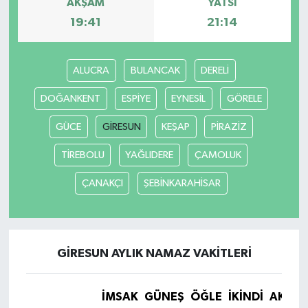
AKŞAM
YATSI
19:41
21:14
Gökçebey
GÜNDEM
ALUCRA
BULANCAK
DERELİ
DOĞANKENT
ESPİYE
EYNESİL
GÖRELE
İş ilanı
GÜCE
GİRESUN
KEŞAP
PİRAZİZ
Kilimli
TİREBOLU
YAĞLIDERE
ÇAMOLUK
Kültür - Sanat
ÇANAKÇI
ŞEBİNKARAHİSAR
MAGAZİN
Politika
GİRESUN AYLIK NAMAZ VAKITLERI
Resmi İlan
İMSAK
GÜNEŞ
ÖĞLE
İKINDI
AKŞA