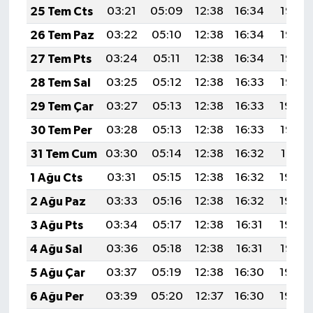
Röportaj
25 Tem Cts
03:21
05:09
12:38
16:34
19:57
26 Tem Paz
03:22
05:10
12:38
16:34
19:56
Sağlık
27 Tem Pts
03:24
05:11
12:38
16:34
19:55
SİYASET
28 Tem Sal
03:25
05:12
12:38
16:33
19:55
29 Tem Çar
03:27
05:13
12:38
16:33
19:54
Spor
30 Tem Per
03:28
05:13
12:38
16:33
19:53
Ulusal
31 Tem Cum
03:30
05:14
12:38
16:32
19:51
1 Ağu Cts
03:31
05:15
12:38
16:32
19:50
Yaşam
2 Ağu Paz
03:33
05:16
12:38
16:32
19:49
3 Ağu Pts
03:34
05:17
12:38
16:31
19:48
4 Ağu Sal
03:36
05:18
12:38
16:31
19:47
5 Ağu Çar
03:37
05:19
12:38
16:30
19:46
6 Ağu Per
03:39
05:20
12:37
16:30
19:45