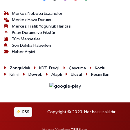
Merkez Nöbetçi Eczaneler
Merkez Hava Durumu
Merkez Trafik Yoğunluk Haritası
Puan Durumu ve Fikstür
Tüm Manşetler
Son Dakika Haberleri
Haber Arşivi
Zonguldak
KDZ. Ereğli
Çaycuma
Kozlu
Kilimli
Devrek
Alaplı
Ulusal
Resmi İlan
RSS
Copyright © 2023. Her hakkı saklıdır.
Haber Yazılımı:
TE Bilişim