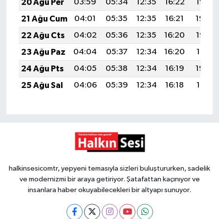
20 Ağu Per
03:59
05:34
12:35
16:22
19:26
21 Ağu Cum
04:01
05:35
12:35
16:21
19:24
22 Ağu Cts
04:02
05:36
12:35
16:20
19:23
23 Ağu Paz
04:04
05:37
12:34
16:20
19:21
24 Ağu Pts
04:05
05:38
12:34
16:19
19:20
25 Ağu Sal
04:06
05:39
12:34
16:18
19:18
halkinsesicomtr, yepyeni temasıyla sizleri buluştururken, sadelik
ve modernizmi bir araya getiriyor. Şatafattan kaçınıyor ve
insanlara haber okuyabilecekleri bir altyapı sunuyor.