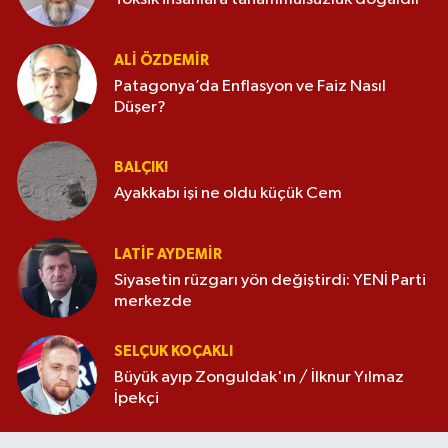
ALI ÖZDEMIR
Patagonya’da Enflasyon ve Faiz Nasıl
Düşer?
BALÇIK!
Ayakkabı işi ne oldu küçük Cem
LATIF AYDEMIR
Siyasetin rüzgarı yön değiştirdi: YENİ Parti
merkezde
SELÇUK KOÇAKLI
Büyük ayıp Zonguldak'ın / İlknur Yılmaz
İpekçi