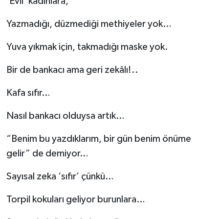
‘Evli’ kadınlara,
Gökçebey
Yazmadığı, düzmediği methiyeler yok…
Yuva yıkmak için, takmadığı maske yok.
GÜNDEM
Bir de bankacı ama geri zekâlı!..
İş ilanı
Kafa sıfır…
Kilimli
Nasıl bankacı olduysa artık…
Kültür - Sanat
“Benim bu yazdıklarım, bir gün benim önüme
MAGAZİN
gelir” de demiyor…
Politika
Sayısal zeka ‘sıfır’ çünkü…
Resmi İlan
Torpil kokuları geliyor burunlara…