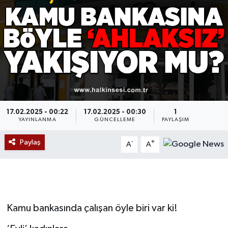
Devrek
Bolu
ÇEVRE
BİLİM VE TEKNOLOJİ
17.02.2025 - 00:22
17.02.2025 - 00:30
1
YAYINLANMA
GÜNCELLEME
PAYLAŞIM
DUNYA
Paylaş
-
+
A
A
Düzce
Eğitim
Ekonomi
Kamu bankasında çalışan öyle biri var ki!
Genel