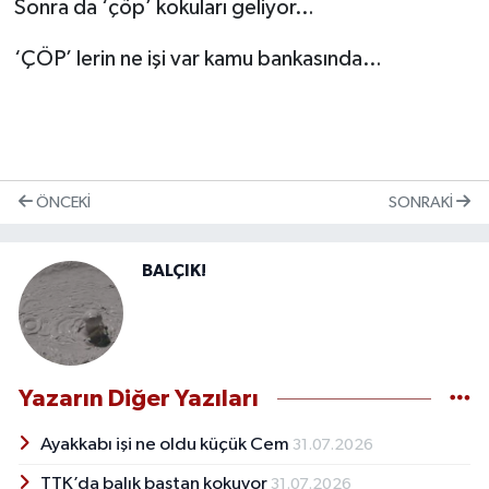
Sonra da ‘çöp’ kokuları geliyor…
Röportaj
‘ÇÖP’ lerin ne işi var kamu bankasında…
Sağlık
SİYASET
Spor
ÖNCEKI
SONRAKI
Ulusal
BALÇIK!
Yaşam
Yazarın Diğer Yazıları
Ayakkabı işi ne oldu küçük Cem
31.07.2026
TTK’da balık baştan kokuyor
31.07.2026