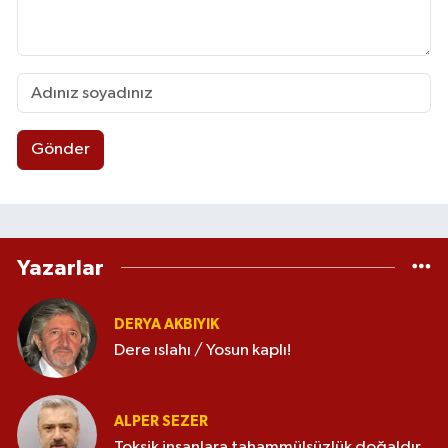
Gönder
Yazarlar
DERYA AKBIYIK
Dere ıslahı / Yosun kaplı!
ALPER SEZER
Toksik insanlara tahammülsüzlük doğaldır