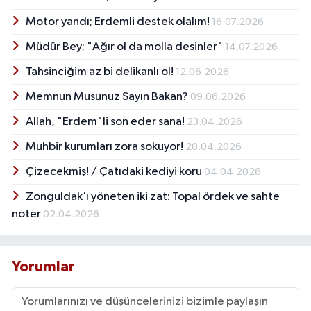
Motor yandı; Erdemli destek olalım!
16.07.2026
Müdür Bey; "Ağır ol da molla desinler"
14.07.2026
Tahsinciğim az bi delikanlı ol!
12.06.2026
Memnun Musunuz Sayın Bakan?
09.06.2026
Allah, "Erdem"li son eder sana!
23.04.2026
Muhbir kurumları zora sokuyor!
20.04.2026
Çizecekmiş! / Çatıdaki kediyi koru
04.04.2026
Zonguldak’ı yöneten iki zat: Topal ördek ve sahte
noter
02.04.2026
Yorumlar