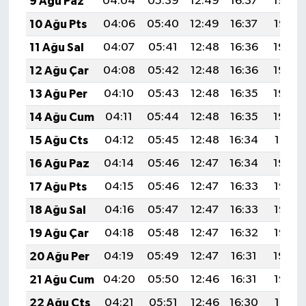
9 Ağu Paz
04:04
05:39
12:49
16:37
19:48
10 Ağu Pts
04:06
05:40
12:49
16:37
19:47
11 Ağu Sal
04:07
05:41
12:48
16:36
19:46
12 Ağu Çar
04:08
05:42
12:48
16:36
19:44
13 Ağu Per
04:10
05:43
12:48
16:35
19:43
14 Ağu Cum
04:11
05:44
12:48
16:35
19:42
15 Ağu Cts
04:12
05:45
12:48
16:34
19:41
16 Ağu Paz
04:14
05:46
12:47
16:34
19:39
17 Ağu Pts
04:15
05:46
12:47
16:33
19:38
18 Ağu Sal
04:16
05:47
12:47
16:33
19:37
19 Ağu Çar
04:18
05:48
12:47
16:32
19:35
20 Ağu Per
04:19
05:49
12:47
16:31
19:34
21 Ağu Cum
04:20
05:50
12:46
16:31
19:33
22 Ağu Cts
04:21
05:51
12:46
16:30
19:31