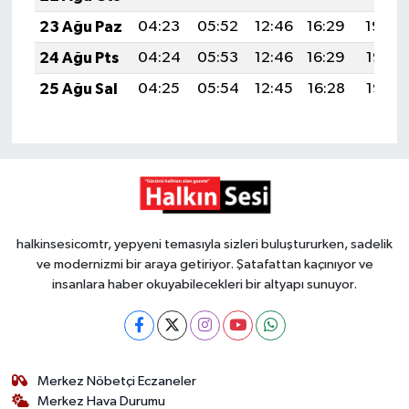
23 Ağu Paz
04:23
05:52
12:46
16:29
19:30
24 Ağu Pts
04:24
05:53
12:46
16:29
19:28
25 Ağu Sal
04:25
05:54
12:45
16:28
19:27
halkinsesicomtr, yepyeni temasıyla sizleri buluştururken, sadelik
ve modernizmi bir araya getiriyor. Şatafattan kaçınıyor ve
insanlara haber okuyabilecekleri bir altyapı sunuyor.
Merkez Nöbetçi Eczaneler
Merkez Hava Durumu