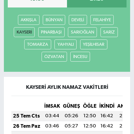
Gökçebey
AKKIŞLA
BÜNYAN
DEVELİ
FELAHİYE
GÜNDEM
KAYSERİ
PINARBAŞI
SARIOĞLAN
SARIZ
İş ilanı
TOMARZA
YAHYALI
YEŞİLHİSAR
ÖZVATAN
İNCESU
Kilimli
Kültür - Sanat
KAYSERİ AYLIK NAMAZ VAKITLERI
MAGAZİN
Politika
İMSAK
GÜNEŞ
ÖĞLE
İKINDI
AKŞA
25 Tem Cts
03:44
05:26
12:50
16:42
20:03
Resmi İlan
26 Tem Paz
03:46
05:27
12:50
16:42
20:02