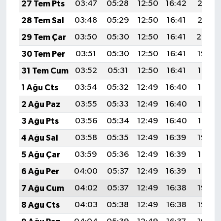
Röportaj
27 Tem Pts
03:47
05:28
12:50
16:42
20:01
28 Tem Sal
03:48
05:29
12:50
16:41
20:01
Sağlık
29 Tem Çar
03:50
05:30
12:50
16:41
20:00
SİYASET
30 Tem Per
03:51
05:30
12:50
16:41
19:59
31 Tem Cum
03:52
05:31
12:50
16:41
19:58
Spor
1 Ağu Cts
03:54
05:32
12:49
16:40
19:57
Ulusal
2 Ağu Paz
03:55
05:33
12:49
16:40
19:56
3 Ağu Pts
03:56
05:34
12:49
16:40
19:55
Yaşam
4 Ağu Sal
03:58
05:35
12:49
16:39
19:54
5 Ağu Çar
03:59
05:36
12:49
16:39
19:53
6 Ağu Per
04:00
05:37
12:49
16:39
19:52
7 Ağu Cum
04:02
05:37
12:49
16:38
19:50
8 Ağu Cts
04:03
05:38
12:49
16:38
19:49