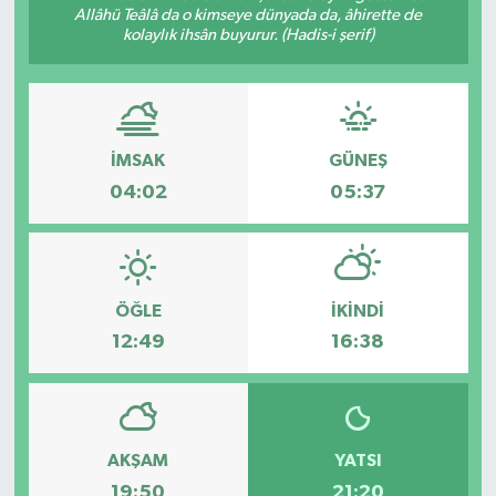
Allâhü Teâlâ da o kimseye dünyada da, âhirette de
kolaylık ihsân buyurur. (Hadis-i şerif)
Devrek
Bolu
ÇEVRE
İMSAK
GÜNEŞ
04:02
05:37
BİLİM VE TEKNOLOJİ
DUNYA
ÖĞLE
İKINDI
Düzce
12:49
16:38
Eğitim
Ekonomi
AKŞAM
YATSI
Genel
19:50
21:20