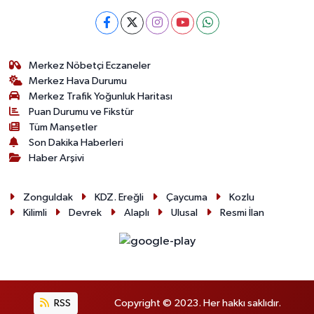
Merkez Nöbetçi Eczaneler
Merkez Hava Durumu
Merkez Trafik Yoğunluk Haritası
Puan Durumu ve Fikstür
Tüm Manşetler
Son Dakika Haberleri
Haber Arşivi
Zonguldak
KDZ. Ereğli
Çaycuma
Kozlu
Kilimli
Devrek
Alaplı
Ulusal
Resmi İlan
RSS
Copyright © 2023. Her hakkı saklıdır.