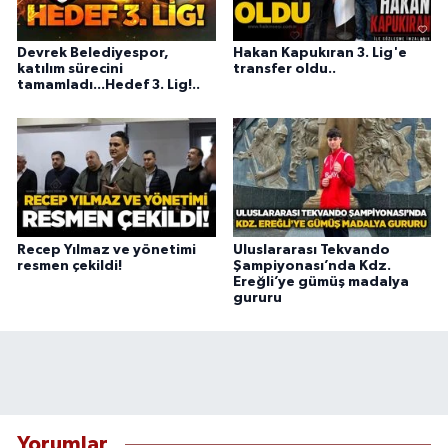
Devrek Belediyespor,
Hakan Kapukıran 3. Lig'e
katılım sürecini
transfer oldu..
tamamladı...Hedef 3. Lig!..
Recep Yılmaz ve yönetimi
Uluslararası Tekvando
resmen çekildi!
Şampiyonası’nda Kdz.
Ereğli’ye gümüş madalya
gururu
Yorumlar