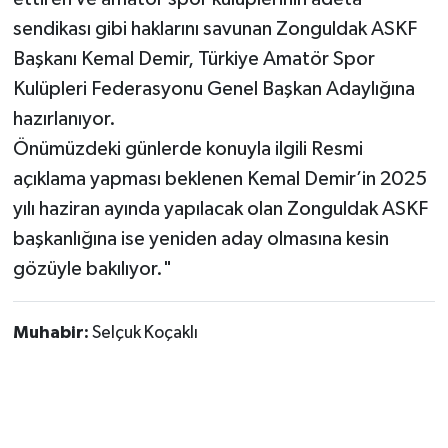
Röportaj
sendikası gibi haklarını savunan Zonguldak ASKF
Sağlık
Başkanı Kemal Demir, Türkiye Amatör Spor
Kulüpleri Federasyonu Genel Başkan Adaylığına
SİYASET
hazırlanıyor.
Önümüzdeki günlerde konuyla ilgili Resmi
Spor
açıklama yapması beklenen Kemal Demir’in 2025
yılı haziran ayında yapılacak olan Zonguldak ASKF
Ulusal
başkanlığına ise yeniden aday olmasına kesin
Yaşam
gözüyle bakılıyor."
Muhabir:
Selçuk Koçaklı