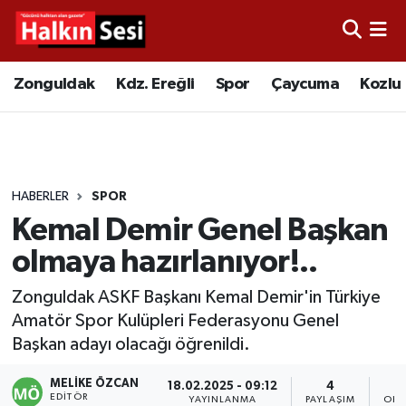
Foto Galeri
Zonguldak
Merkez Nöbetçi Eczaneler
Zonguldak
Kdz. Ereğli
Spor
Çaycuma
Kozlu
Video
Çaycuma
Merkez Hava Durumu
Yazarlar
KDZ. Ereğli
Merkez Trafik Yoğunluk Haritası
HABERLER
SPOR
Kozlu
Süper Lig Puan Durumu ve Fikstür
Kemal Demir Genel Başkan
Alaplı
Tüm Manşetler
olmaya hazırlanıyor!..
Zonguldak ASKF Başkanı Kemal Demir'in Türkiye
Asayiş
Son Dakika Haberleri
Amatör Spor Kulüpleri Federasyonu Genel
Başkan adayı olacağı öğrenildi.
Bartın
Haber Arşivi
MELIKE ÖZCAN
18.02.2025 - 09:12
4
Karabük
EDITÖR
YAYINLANMA
PAYLAŞIM
OKU