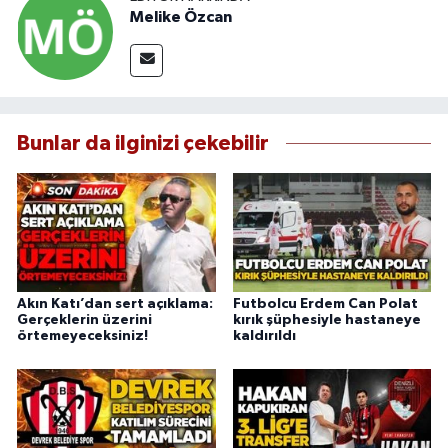
Melike Özcan
Bunlar da ilginizi çekebilir
Akın Katı’dan sert açıklama:
Futbolcu Erdem Can Polat
Gerçeklerin üzerini
kırık şüphesiyle hastaneye
örtemeyeceksiniz!
kaldırıldı