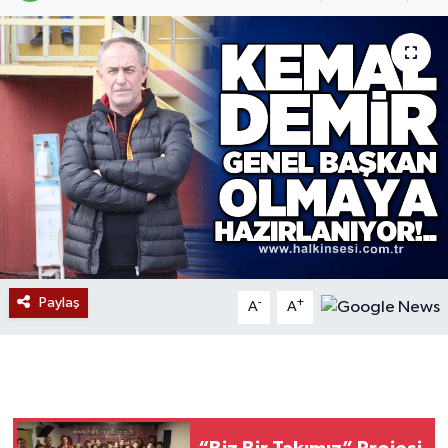
Devrek
Bolu
ÇEVRE
BİLİM VE TEKNOLOJİ
DUNYA
Düzce
Paylaş
-
+
A
A
Eğitim
Ekonomi
Genel