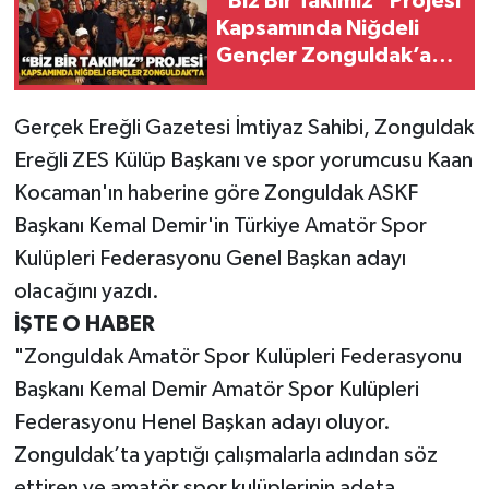
“Biz Bir Takımız” Projesi
Kapsamında Niğdeli
Gökçebey
Gençler Zonguldak’a
geldi
GÜNDEM
Gerçek Ereğli Gazetesi İmtiyaz Sahibi, Zonguldak
Ereğli ZES Külüp Başkanı ve spor yorumcusu Kaan
İş ilanı
Kocaman'ın haberine göre Zonguldak ASKF
Kilimli
Başkanı Kemal Demir'in Türkiye Amatör Spor
Kulüpleri Federasyonu Genel Başkan adayı
Kültür - Sanat
olacağını yazdı.
İŞTE O HABER
MAGAZİN
"Zonguldak Amatör Spor Kulüpleri Federasyonu
Politika
Başkanı Kemal Demir Amatör Spor Kulüpleri
Federasyonu Henel Başkan adayı oluyor.
Resmi İlan
Zonguldak’ta yaptığı çalışmalarla adından söz
ettiren ve amatör spor kulüplerinin adeta