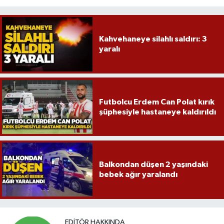
Kahvehaneye silahlı saldırı: 3
yaralı
Futbolcu Erdem Can Polat kırık
şüphesiyle hastaneye kaldırıldı
Balkondan düşen 2 yaşındaki
bebek ağır yaralandı
EDITÖR HAKKINDA