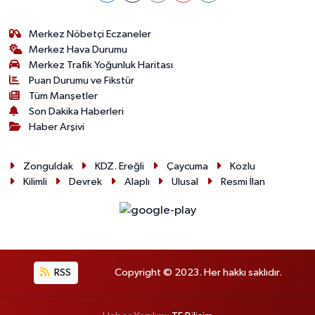
Merkez Nöbetçi Eczaneler
Merkez Hava Durumu
Merkez Trafik Yoğunluk Haritası
Puan Durumu ve Fikstür
Tüm Manşetler
Son Dakika Haberleri
Haber Arşivi
Zonguldak
KDZ. Ereğli
Çaycuma
Kozlu
Kilimli
Devrek
Alaplı
Ulusal
Resmi İlan
RSS
Copyright © 2023. Her hakkı saklıdır.