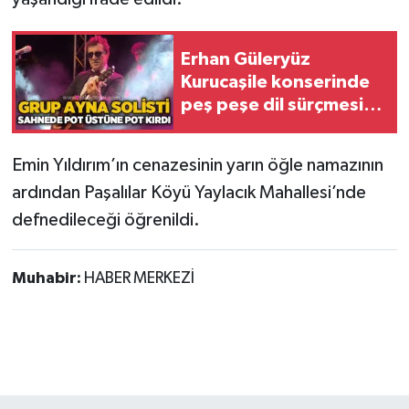
Röportaj
Sağlık
Erhan Güleryüz
Kurucaşile konserinde
SİYASET
peş peşe dil sürçmesi
yaşadı
Spor
Emin Yıldırım’ın cenazesinin yarın öğle namazının
ardından Paşalılar Köyü Yaylacık Mahallesi’nde
Ulusal
defnedileceği öğrenildi.
Yaşam
Muhabir:
HABER MERKEZİ