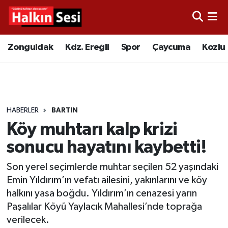
Foto Galeri
Zonguldak
Merkez Nöbetçi Eczaneler
Zonguldak
Kdz. Ereğli
Spor
Çaycuma
Kozlu
Video
Çaycuma
Merkez Hava Durumu
Yazarlar
KDZ. Ereğli
Merkez Trafik Yoğunluk Haritası
HABERLER
BARTIN
Kozlu
Süper Lig Puan Durumu ve Fikstür
Köy muhtarı kalp krizi
Alaplı
Tüm Manşetler
sonucu hayatını kaybetti!
Son yerel seçimlerde muhtar seçilen 52 yaşındaki
Asayiş
Son Dakika Haberleri
Emin Yıldırım’ın vefatı ailesini, yakınlarını ve köy
halkını yasa boğdu. Yıldırım’ın cenazesi yarın
Bartın
Haber Arşivi
Paşalılar Köyü Yaylacık Mahallesi’nde toprağa
verilecek.
Karabük