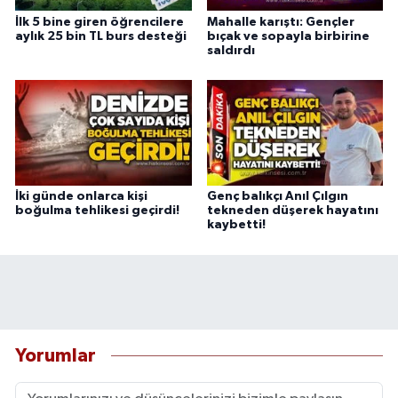
İlk 5 bine giren öğrencilere
Mahalle karıştı: Gençler
aylık 25 bin TL burs desteği
bıçak ve sopayla birbirine
saldırdı
İki günde onlarca kişi
Genç balıkçı Anıl Çılgın
boğulma tehlikesi geçirdi!
tekneden düşerek hayatını
kaybetti!
Yorumlar