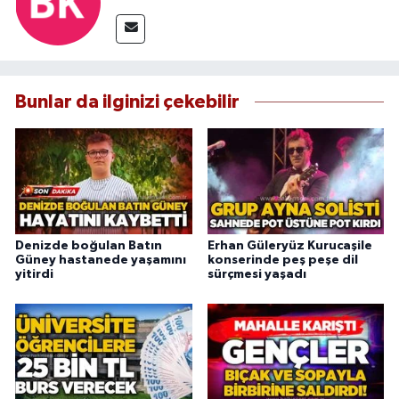
Bunlar da ilginizi çekebilir
Denizde boğulan Batın
Erhan Güleryüz Kurucaşile
Güney hastanede yaşamını
konserinde peş peşe dil
yitirdi
sürçmesi yaşadı