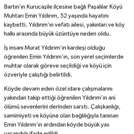
Bartın'ın Kurucaşile ilçesine bağlı Paşalılar Köyü
Gökçebey
Muhtarı Emin Yıldırım, 52 yaşında hayatını
kaybetti. Yıldırım’ın vefatı ailesi, yakınları ve köy
GÜNDEM
halkı arasında büyük üzüntüye neden oldu.
İş ilanı
İş insanı Murat Yıldırım’ın kardeşi olduğu
öğrenilen Emin Yıldırım’ın, son yerel seçimlerde
Kilimli
muhtar olarak göreve seçildiği ve köyü için
özveriyle çalıştığı belirtildi.
Kültür - Sanat
Köyde devam eden özel idare çalışmalarını
MAGAZİN
yakından takip ettiği öğrenilen Yıldırım’ın ani
Politika
ölümü sevenlerini derinden sarstı. Çalışkanlığı,
samimiyeti ve köyüne olan bağlılığıyla tanınan
Resmi İlan
Emin Yıldırım’ın ardından köyde büyük yas
yaşandığı ifade edildi.