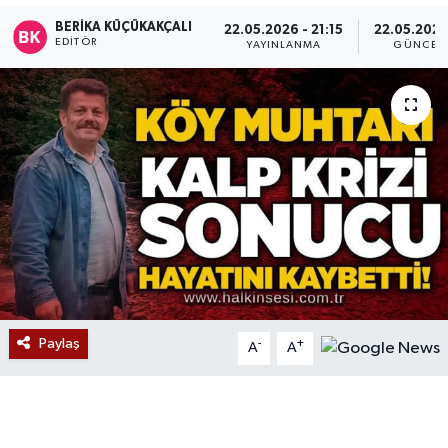
BERIKA KÜÇÜKAKÇALI
22.05.2026 - 21:15
22.05.2026 
Devrek
EDITÖR
YAYINLANMA
GÜNCEL
Bolu
ÇEVRE
BİLİM VE TEKNOLOJİ
DUNYA
Düzce
Eğitim
Paylaş
-
+
A
A
Ekonomi
Genel