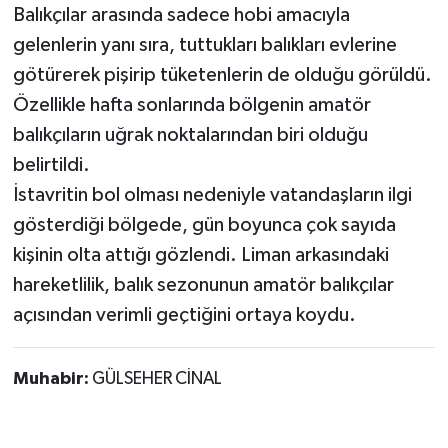
Röportaj
Balıkçılar arasında sadece hobi amacıyla
gelenlerin yanı sıra, tuttukları balıkları evlerine
Sağlık
götürerek pişirip tüketenlerin de olduğu görüldü.
Özellikle hafta sonlarında bölgenin amatör
SİYASET
balıkçıların uğrak noktalarından biri olduğu
Spor
belirtildi.
İstavritin bol olması nedeniyle vatandaşların ilgi
Ulusal
gösterdiği bölgede, gün boyunca çok sayıda
kişinin olta attığı gözlendi. Liman arkasındaki
Yaşam
hareketlilik, balık sezonunun amatör balıkçılar
açısından verimli geçtiğini ortaya koydu.
Muhabir:
GÜLSEHER CİNAL