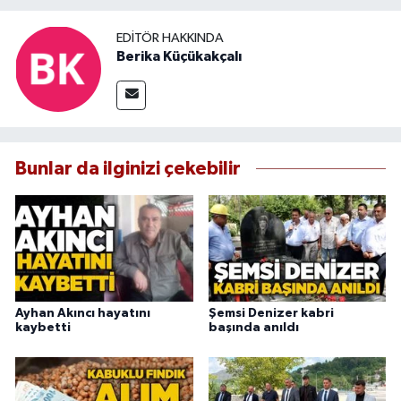
EDITÖR HAKKINDA
Berika Küçükakçalı
Bunlar da ilginizi çekebilir
Ayhan Akıncı hayatını
Şemsi Denizer kabri
kaybetti
başında anıldı