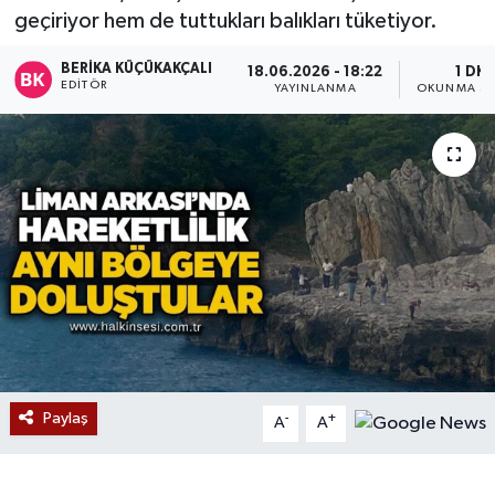
geçiriyor hem de tuttukları balıkları tüketiyor.
Devrek
BERIKA KÜÇÜKAKÇALI
18.06.2026 - 18:22
1 DK
EDITÖR
YAYINLANMA
OKUNMA SÜ
Bolu
ÇEVRE
BİLİM VE TEKNOLOJİ
DUNYA
Düzce
Eğitim
Paylaş
-
+
A
A
Ekonomi
Genel