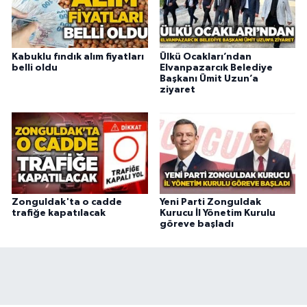
Kabuklu fındık alım fiyatları
Ülkü Ocakları’ndan
belli oldu
Elvanpazarcık Belediye
Başkanı Ümit Uzun’a
ziyaret
Zonguldak'ta o cadde
Yeni Parti Zonguldak
trafiğe kapatılacak
Kurucu İl Yönetim Kurulu
göreve başladı