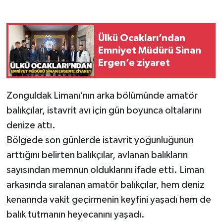
Gökçebey
Ülkü Ocakları’ndan
GÜNDEM
Emniyet Müdürü Sinan
Ergen’e ziyaret
İş ilanı
Zonguldak Limanı’nın arka bölümünde amatör
Kilimli
balıkçılar, istavrit avı için gün boyunca oltalarını
Kültür - Sanat
denize attı.
Bölgede son günlerde istavrit yoğunluğunun
MAGAZİN
arttığını belirten balıkçılar, avlanan balıkların
sayısından memnun olduklarını ifade etti. Liman
Politika
arkasında sıralanan amatör balıkçılar, hem deniz
kenarında vakit geçirmenin keyfini yaşadı hem de
Resmi İlan
balık tutmanın heyecanını yaşadı.