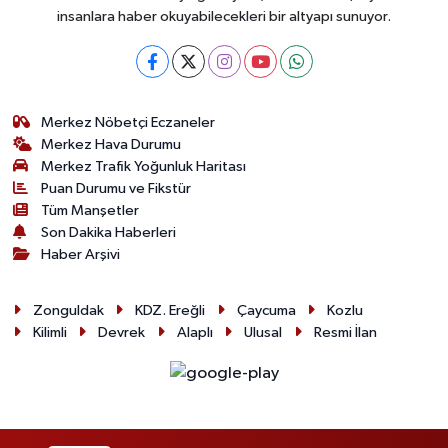
insanlara haber okuyabilecekleri bir altyapı sunuyor.
Merkez Nöbetçi Eczaneler
Merkez Hava Durumu
Merkez Trafik Yoğunluk Haritası
Puan Durumu ve Fikstür
Tüm Manşetler
Son Dakika Haberleri
Haber Arşivi
Zonguldak
KDZ. Ereğli
Çaycuma
Kozlu
Kilimli
Devrek
Alaplı
Ulusal
Resmi İlan