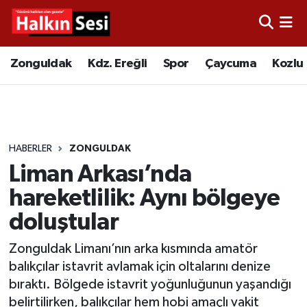
Foto Galeri
Zonguldak
Merkez Nöbetçi Eczaneler
Zonguldak
Kdz. Ereğli
Spor
Çaycuma
Kozlu
Video
Çaycuma
Merkez Hava Durumu
Yazarlar
KDZ. Ereğli
Merkez Trafik Yoğunluk Haritası
HABERLER
ZONGULDAK
Kozlu
Süper Lig Puan Durumu ve Fikstür
Liman Arkası’nda
Alaplı
Tüm Manşetler
hareketlilik: Aynı bölgeye
doluştular
Asayiş
Son Dakika Haberleri
Zonguldak Limanı’nın arka kısmında amatör
Bartın
Haber Arşivi
balıkçılar istavrit avlamak için oltalarını denize
bıraktı. Bölgede istavrit yoğunluğunun yaşandığı
Karabük
belirtilirken, balıkçılar hem hobi amaçlı vakit