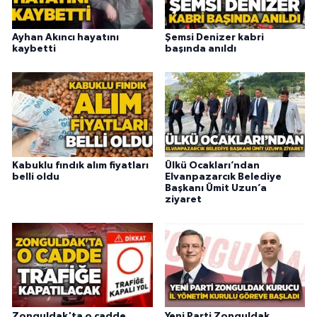
Ayhan Akıncı hayatını
Şemsi Denizer kabri
kaybetti
başında anıldı
Kabuklu fındık alım fiyatları
Ülkü Ocakları’ndan
belli oldu
Elvanpazarcık Belediye
Başkanı Ümit Uzun’a
ziyaret
Zonguldak'ta o cadde
Yeni Parti Zonguldak