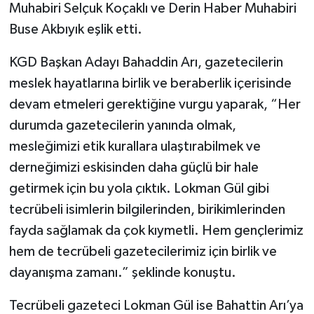
Röportaj
Muhabiri Selçuk Koçaklı ve Derin Haber Muhabiri
Buse Akbıyık eşlik etti.
Sağlık
KGD Başkan Adayı Bahaddin Arı, gazetecilerin
SİYASET
meslek hayatlarına birlik ve beraberlik içerisinde
devam etmeleri gerektiğine vurgu yaparak, “Her
Spor
durumda gazetecilerin yanında olmak,
mesleğimizi etik kurallara ulaştırabilmek ve
Ulusal
derneğimizi eskisinden daha güçlü bir hale
Yaşam
getirmek için bu yola çıktık. Lokman Gül gibi
tecrübeli isimlerin bilgilerinden, birikimlerinden
fayda sağlamak da çok kıymetli. Hem gençlerimiz
hem de tecrübeli gazetecilerimiz için birlik ve
dayanışma zamanı.” şeklinde konuştu.
Tecrübeli gazeteci Lokman Gül ise Bahattin Arı’ya