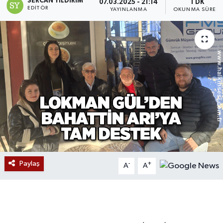
SERCAN YILDIRIM
07.03.2025 - 21:14
1 DK
EDITÖR
YAYINLANMA
OKUNMA SÜRESI
Devrek
Bolu
ÇEVRE
BİLİM VE TEKNOLOJİ
DUNYA
Düzce
Paylaş
-
+
A
A
Eğitim
Ekonomi
Genel