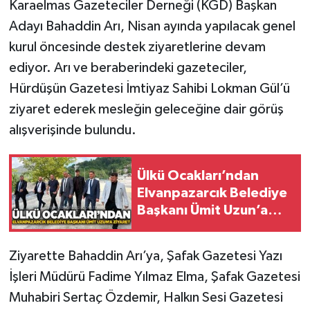
Karaelmas Gazeteciler Derneği (KGD) Başkan
Adayı Bahaddin Arı, Nisan ayında yapılacak genel
Gökçebey
kurul öncesinde destek ziyaretlerine devam
ediyor. Arı ve beraberindeki gazeteciler,
GÜNDEM
Hürdüşün Gazetesi İmtiyaz Sahibi Lokman Gül’ü
İş ilanı
ziyaret ederek mesleğin geleceğine dair görüş
alışverişinde bulundu.
Kilimli
Kültür - Sanat
Ülkü Ocakları’ndan
Elvanpazarcık Belediye
MAGAZİN
Başkanı Ümit Uzun’a
ziyaret
Politika
Ziyarette Bahaddin Arı’ya, Şafak Gazetesi Yazı
İşleri Müdürü Fadime Yılmaz Elma, Şafak Gazetesi
Resmi İlan
Muhabiri Sertaç Özdemir, Halkın Sesi Gazetesi