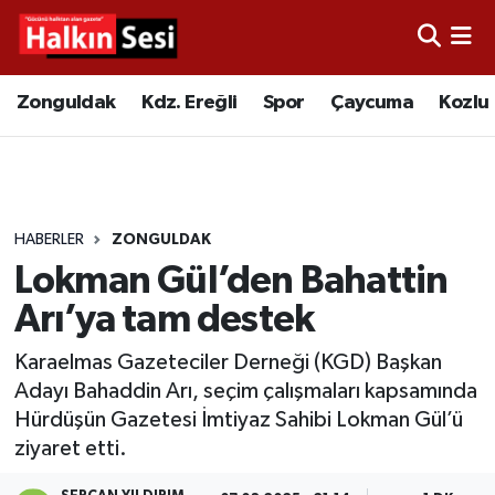
Foto Galeri
Zonguldak
Merkez Nöbetçi Eczaneler
Zonguldak
Kdz. Ereğli
Spor
Çaycuma
Kozlu
Video
Çaycuma
Merkez Hava Durumu
Yazarlar
KDZ. Ereğli
Merkez Trafik Yoğunluk Haritası
HABERLER
ZONGULDAK
Kozlu
Süper Lig Puan Durumu ve Fikstür
Lokman Gül’den Bahattin
Alaplı
Tüm Manşetler
Arı’ya tam destek
Karaelmas Gazeteciler Derneği (KGD) Başkan
Asayiş
Son Dakika Haberleri
Adayı Bahaddin Arı, seçim çalışmaları kapsamında
Hürdüşün Gazetesi İmtiyaz Sahibi Lokman Gül’ü
Bartın
Haber Arşivi
ziyaret etti.
Karabük