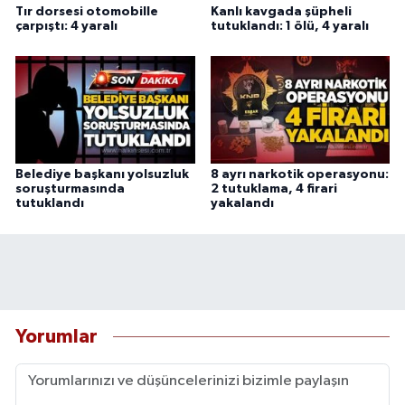
Tır dorsesi otomobille
Kanlı kavgada şüpheli
çarpıştı: 4 yaralı
tutuklandı: 1 ölü, 4 yaralı
Belediye başkanı yolsuzluk
8 ayrı narkotik operasyonu:
soruşturmasında
2 tutuklama, 4 firari
tutuklandı
yakalandı
Yorumlar