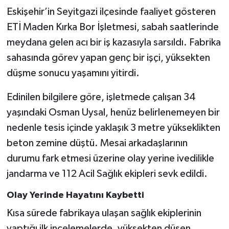
Eskişehir’in Seyitgazi ilçesinde faaliyet gösteren
Gökçebey
ETİ Maden Kırka Bor İşletmesi, sabah saatlerinde
meydana gelen acı bir iş kazasıyla sarsıldı. Fabrika
GÜNDEM
sahasında görev yapan genç bir işçi, yüksekten
düşme sonucu yaşamını yitirdi.
İş ilanı
Edinilen bilgilere göre, işletmede çalışan 34
Kilimli
yaşındaki Osman Uysal, henüz belirlenemeyen bir
nedenle tesis içinde yaklaşık 3 metre yükseklikten
Kültür - Sanat
beton zemine düştü. Mesai arkadaşlarının
MAGAZİN
durumu fark etmesi üzerine olay yerine ivedilikle
jandarma ve 112 Acil Sağlık ekipleri sevk edildi.
Politika
Olay Yerinde Hayatını Kaybetti
Resmi İlan
Kısa sürede fabrikaya ulaşan sağlık ekiplerinin
yaptığı ilk incelemelerde, yüksekten düşen