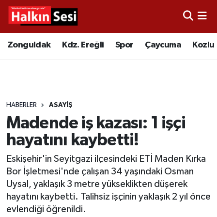
Foto Galeri
Zonguldak
Merkez Nöbetçi Eczaneler
Zonguldak
Kdz. Ereğli
Spor
Çaycuma
Kozlu
Video
Çaycuma
Merkez Hava Durumu
Yazarlar
KDZ. Ereğli
Merkez Trafik Yoğunluk Haritası
HABERLER
ASAYIŞ
Kozlu
Süper Lig Puan Durumu ve Fikstür
Madende iş kazası: 1 işçi
Alaplı
Tüm Manşetler
hayatını kaybetti!
Eskişehir'in Seyitgazi ilçesindeki ETİ Maden Kırka
Asayiş
Son Dakika Haberleri
Bor İşletmesi'nde çalışan 34 yaşındaki Osman
Uysal, yaklaşık 3 metre yükseklikten düşerek
Bartın
Haber Arşivi
hayatını kaybetti. Talihsiz işçinin yaklaşık 2 yıl önce
evlendiği öğrenildi.
Karabük