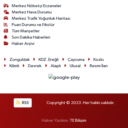
Merkez Nöbetçi Eczaneler
Merkez Hava Durumu
Merkez Trafik Yoğunluk Haritası
Puan Durumu ve Fikstür
Tüm Manşetler
Son Dakika Haberleri
Haber Arşivi
Zonguldak
KDZ. Ereğli
Çaycuma
Kozlu
Kilimli
Devrek
Alaplı
Ulusal
Resmi İlan
RSS
Copyright © 2023. Her hakkı saklıdır.
Haber Yazılımı:
TE Bilişim