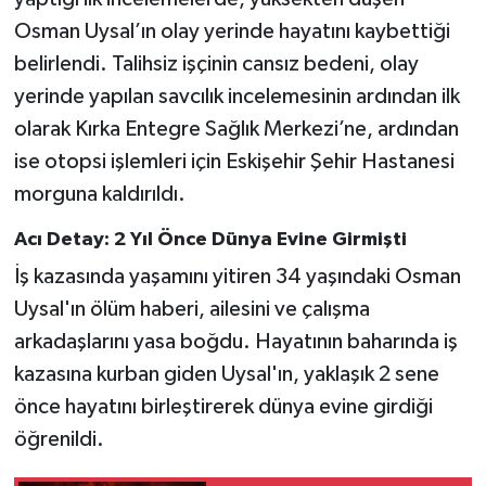
Röportaj
Osman Uysal’ın olay yerinde hayatını kaybettiği
belirlendi. Talihsiz işçinin cansız bedeni, olay
Sağlık
yerinde yapılan savcılık incelemesinin ardından ilk
SİYASET
olarak Kırka Entegre Sağlık Merkezi’ne, ardından
ise otopsi işlemleri için Eskişehir Şehir Hastanesi
Spor
morguna kaldırıldı.
Ulusal
Acı Detay: 2 Yıl Önce Dünya Evine Girmişti
İş kazasında yaşamını yitiren 34 yaşındaki Osman
Yaşam
Uysal'ın ölüm haberi, ailesini ve çalışma
arkadaşlarını yasa boğdu. Hayatının baharında iş
kazasına kurban giden Uysal'ın, yaklaşık 2 sene
önce hayatını birleştirerek dünya evine girdiği
öğrenildi.