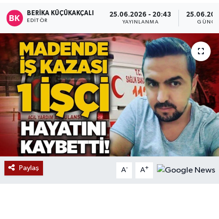
BERIKA KÜÇÜKAKÇALI
25.06.2026 - 20:43
25.06.202
Devrek
EDITÖR
YAYINLANMA
GÜNCE
Bolu
ÇEVRE
BİLİM VE TEKNOLOJİ
DUNYA
Düzce
Eğitim
Paylaş
-
+
A
A
Ekonomi
Genel