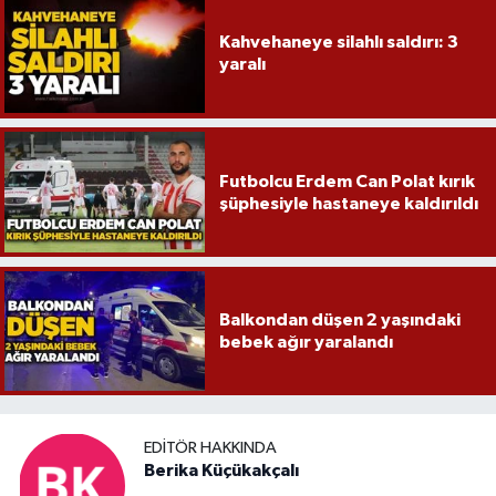
Kahvehaneye silahlı saldırı: 3
yaralı
Futbolcu Erdem Can Polat kırık
şüphesiyle hastaneye kaldırıldı
Balkondan düşen 2 yaşındaki
bebek ağır yaralandı
EDITÖR HAKKINDA
Berika Küçükakçalı