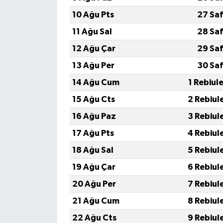
Röportaj
10 Ağu Pts
27 Saf
Sağlık
11 Ağu Sal
28 Saf
12 Ağu Çar
29 Saf
SİYASET
13 Ağu Per
30 Saf
Spor
14 Ağu Cum
1 Rebiul
15 Ağu Cts
2 Rebiul
Ulusal
16 Ağu Paz
3 Rebiul
Yaşam
17 Ağu Pts
4 Rebiul
18 Ağu Sal
5 Rebiul
19 Ağu Çar
6 Rebiul
20 Ağu Per
7 Rebiul
21 Ağu Cum
8 Rebiul
22 Ağu Cts
9 Rebiul