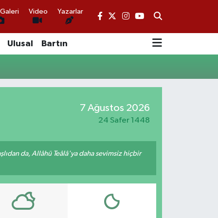
Galeri
Video
Yazarlar
Ulusal
Bartın
7 Ağustos 2026
24 Safer 1448
ıdan da, Allâhü Teâlâ'ya daha sevimsiz hiçbir