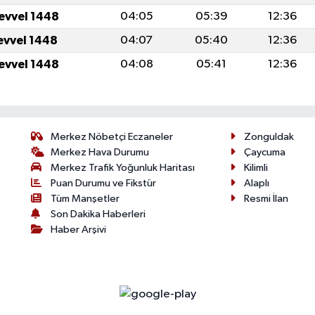
levvel 1448
04:05
05:39
12:36
levvel 1448
04:07
05:40
12:36
levvel 1448
04:08
05:41
12:36
Merkez Nöbetçi Eczaneler
Zonguldak
Merkez Hava Durumu
Çaycuma
Merkez Trafik Yoğunluk Haritası
Kilimli
Puan Durumu ve Fikstür
Alaplı
Tüm Manşetler
Resmi İlan
Son Dakika Haberleri
Haber Arşivi