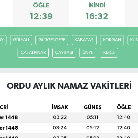
ÖĞLE
İKINDI
12:39
16:32
ÖY
GÜLYALI
GÜRGENTEPE
KABATAŞ
KORGAN
KU
ÇATALPINAR
ÇAYBAŞI
ÜNYE
İKİZCE
ORDU AYLIK NAMAZ VAKITLERI
CRİ
İMSAK
GÜNEŞ
ÖĞLE
fer 1448
03:22
05:11
12:40
fer 1448
03:24
05:12
12:40