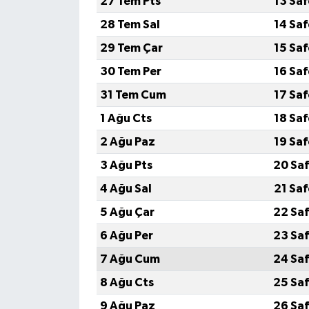
27 Tem Pts
13 Sa
28 Tem Sal
14 Sa
Gökçebey
29 Tem Çar
15 Sa
GÜNDEM
30 Tem Per
16 Sa
31 Tem Cum
17 Sa
İş ilanı
1 Ağu Cts
18 Sa
Kilimli
2 Ağu Paz
19 Sa
3 Ağu Pts
20 Saf
Kültür - Sanat
4 Ağu Sal
21 Sa
MAGAZİN
5 Ağu Çar
22 Saf
6 Ağu Per
23 Saf
Politika
7 Ağu Cum
24 Saf
Resmi İlan
8 Ağu Cts
25 Saf
9 Ağu Paz
26 Saf