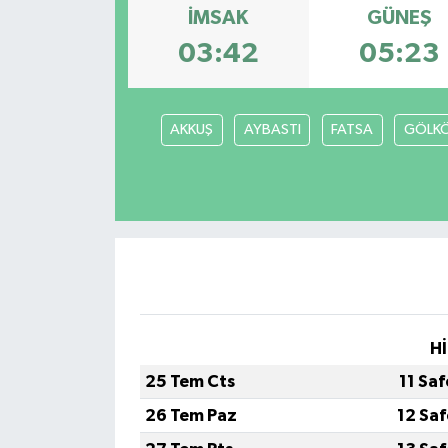
İMSAK
GÜNEŞ
Devrek
03:42
05:23
Bolu
AKKUŞ
AYBASTI
FATSA
GÖLK
ÇEVRE
BİLİM VE TEKNOLOJİ
DUNYA
Düzce
Eğitim
Hİ
25 Tem Cts
11 Sa
Ekonomi
26 Tem Paz
12 Sa
Genel