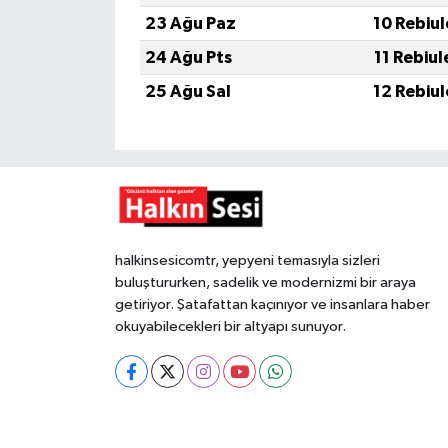
23 Ağu Paz
10 Rebiu
24 Ağu Pts
11 Rebiu
25 Ağu Sal
12 Rebiu
halkinsesicomtr, yepyeni temasıyla sizleri
buluştururken, sadelik ve modernizmi bir araya
getiriyor. Şatafattan kaçınıyor ve insanlara haber
okuyabilecekleri bir altyapı sunuyor.