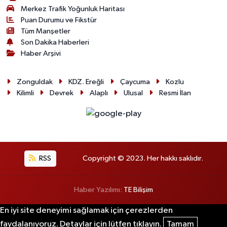
Merkez Trafik Yoğunluk Haritası
Puan Durumu ve Fikstür
Tüm Manşetler
Son Dakika Haberleri
Haber Arşivi
Zonguldak
KDZ. Ereğli
Çaycuma
Kozlu
Kilimli
Devrek
Alaplı
Ulusal
Resmi İlan
RSS
Copyright © 2023. Her hakkı saklıdır.
Haber Yazılımı:
TE Bilişim
En iyi site deneyimi sağlamak için çerezlerden
faydalanıyoruz. Detaylar için lütfen tıklayın.
Tamam