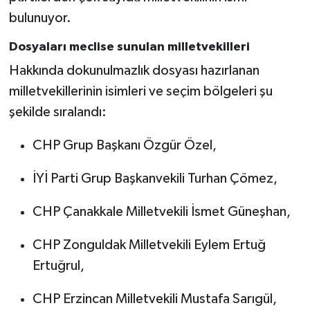
Röportaj
bulunuyor.
Sağlık
Dosyaları meclise sunulan milletvekilleri
Hakkında dokunulmazlık dosyası hazırlanan
SİYASET
milletvekillerinin isimleri ve seçim bölgeleri şu
Spor
şekilde sıralandı:
CHP Grup Başkanı Özgür Özel,
Ulusal
İYİ Parti Grup Başkanvekili Turhan Çömez,
Yaşam
CHP Çanakkale Milletvekili İsmet Güneşhan,
CHP Zonguldak Milletvekili Eylem Ertuğ
Ertuğrul,
CHP Erzincan Milletvekili Mustafa Sarıgül,