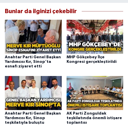
Bunlar da ilginizi çekebilir
Anahtar Parti Genel Başkan
MHP Gökçebey İlçe
Yardımcısı Kır, Sinop’ta
Kongresi gerçekleştirildi
esnafı ziyaret etti
Anahtar Parti Genel Başkan
AK Parti Zonguldak
Yardımcısı Kır, Sinop
teşkilatında önemli istişare
teşkilatıyla buluştu
toplantısı