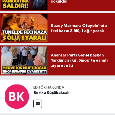
söküldü!
Kuzey Marmara Otoyolu’nda
feci kaza: 3 ölü, 1 ağır yaralı
Anahtar Parti Genel Başkan
Yardımcısı Kır, Sinop’ta esnafı
ziyaret etti
EDITÖR HAKKINDA
Berika Küçükakçalı