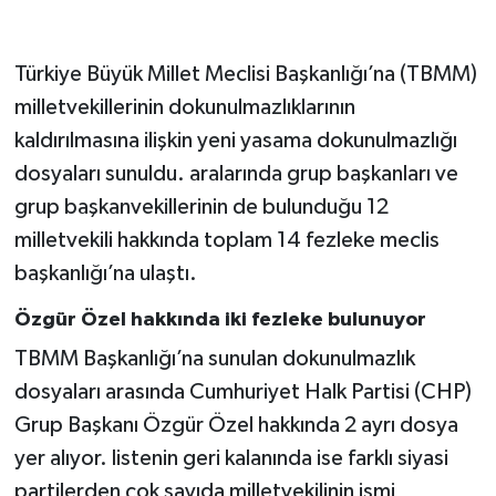
Gökçebey
Türkiye Büyük Millet Meclisi Başkanlığı’na (TBMM)
milletvekillerinin dokunulmazlıklarının
GÜNDEM
kaldırılmasına ilişkin yeni yasama dokunulmazlığı
İş ilanı
dosyaları sunuldu. aralarında grup başkanları ve
grup başkanvekillerinin de bulunduğu 12
Kilimli
milletvekili hakkında toplam 14 fezleke meclis
başkanlığı’na ulaştı.
Kültür - Sanat
Özgür Özel hakkında iki fezleke bulunuyor
MAGAZİN
TBMM Başkanlığı’na sunulan dokunulmazlık
dosyaları arasında Cumhuriyet Halk Partisi (CHP)
Politika
Grup Başkanı Özgür Özel hakkında 2 ayrı dosya
Resmi İlan
yer alıyor. listenin geri kalanında ise farklı siyasi
partilerden çok sayıda milletvekilinin ismi