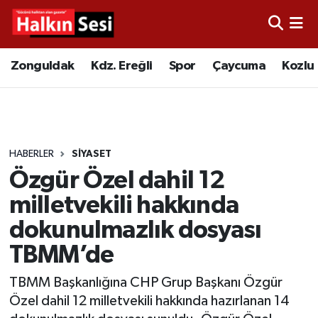
Foto Galeri
Zonguldak
Merkez Nöbetçi Eczaneler
Zonguldak
Kdz. Ereğli
Spor
Çaycuma
Kozlu
Video
Çaycuma
Merkez Hava Durumu
Yazarlar
KDZ. Ereğli
Merkez Trafik Yoğunluk Haritası
HABERLER
SİYASET
Kozlu
Süper Lig Puan Durumu ve Fikstür
Özgür Özel dahil 12
Alaplı
Tüm Manşetler
milletvekili hakkında
dokunulmazlık dosyası
Asayiş
Son Dakika Haberleri
TBMM’de
Bartın
Haber Arşivi
TBMM Başkanlığına CHP Grup Başkanı Özgür
Özel dahil 12 milletvekili hakkında hazırlanan 14
Karabük