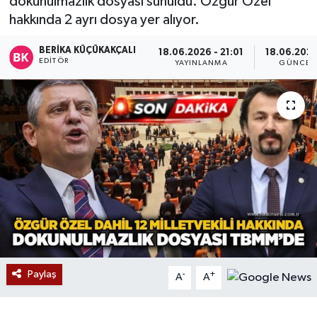
dokunulmazlık dosyası sunuldu. Özgür Özel
hakkında 2 ayrı dosya yer alıyor.
Devrek
BERIKA KÜÇÜKAKÇALI
18.06.2026 - 21:01
18.06.2026 
Bolu
EDITÖR
YAYINLANMA
GÜNCEL
ÇEVRE
BİLİM VE TEKNOLOJİ
DUNYA
Düzce
Eğitim
Paylaş
-
+
Ekonomi
A
A
Genel