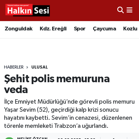
Foto Galeri
Zonguldak
Merkez Nöbetçi Eczaneler
Zonguldak
Kdz. Ereğli
Spor
Çaycuma
Kozlu
Video
Çaycuma
Merkez Hava Durumu
Yazarlar
KDZ. Ereğli
Merkez Trafik Yoğunluk Haritası
HABERLER
ULUSAL
Kozlu
Süper Lig Puan Durumu ve Fikstür
Şehit polis memuruna
Alaplı
Tüm Manşetler
veda
İlçe Emniyet Müdürlüğü’nde görevli polis memuru
Asayiş
Son Dakika Haberleri
Yaşar Sevim (52), geçirdiği kalp krizi sonucu
hayatını kaybetti. Sevim’in cenazesi, düzenlenen
Bartın
Haber Arşivi
törenle memleketi Trabzon’a uğurlandı.
Karabük