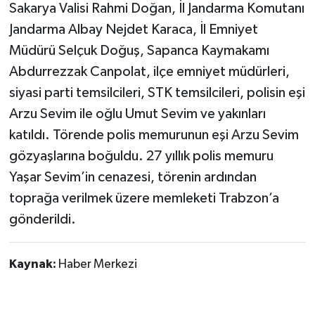
Röportaj
Sakarya Valisi Rahmi Doğan, İl Jandarma Komutanı
Jandarma Albay Nejdet Karaca, İl Emniyet
Sağlık
Müdürü Selçuk Doğuş, Sapanca Kaymakamı
Abdurrezzak Canpolat, ilçe emniyet müdürleri,
SİYASET
siyasi parti temsilcileri, STK temsilcileri, polisin eşi
Spor
Arzu Sevim ile oğlu Umut Sevim ve yakınları
katıldı. Törende polis memurunun eşi Arzu Sevim
Ulusal
gözyaşlarına boğuldu. 27 yıllık polis memuru
Yaşar Sevim’in cenazesi, törenin ardından
Yaşam
toprağa verilmek üzere memleketi Trabzon’a
gönderildi.
Kaynak:
Haber Merkezi