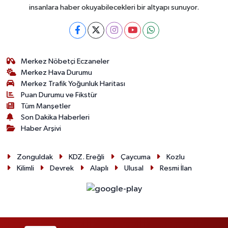
insanlara haber okuyabilecekleri bir altyapı sunuyor.
Merkez Nöbetçi Eczaneler
Merkez Hava Durumu
Merkez Trafik Yoğunluk Haritası
Puan Durumu ve Fikstür
Tüm Manşetler
Son Dakika Haberleri
Haber Arşivi
Zonguldak
KDZ. Ereğli
Çaycuma
Kozlu
Kilimli
Devrek
Alaplı
Ulusal
Resmi İlan