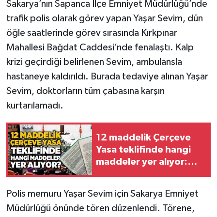
Sakarya’nın Sapanca İlçe Emniyet Müdürlüğü’nde
trafik polis olarak görev yapan Yaşar Sevim, dün
Gökçebey
öğle saatlerinde görev sırasında Kırkpınar
Mahallesi Bağdat Caddesi’nde fenalaştı. Kalp
GÜNDEM
krizi geçirdiği belirlenen Sevim, ambulansla
İş ilanı
hastaneye kaldırıldı. Burada tedaviye alınan Yaşar
Sevim, doktorların tüm çabasına karşın
Kilimli
kurtarılamadı.
Kültür - Sanat
12 maddelik Çerçeve
MAGAZİN
Yasa teklifinde hangi
maddeler yer alıyor:
Politika
İşte tüm detaylar
Polis memuru Yaşar Sevim için Sakarya Emniyet
Resmi İlan
Müdürlüğü önünde tören düzenlendi. Törene,