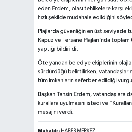
Röportaj
eden Erdem, olası tehlikelere karşı eki
hızlı şekilde müdahale edildiğini söyle
Sağlık
Plajlarda güvenliğin en üst seviyede t
SİYASET
Kapuz ve Tersane Plajları’nda toplam 6
Spor
yaptığı bildirildi.
Ulusal
Öte yandan belediye ekiplerinin plajla
sürdürdüğü belirtilirken, vatandaşların
Yaşam
tüm imkanların seferber edildiği vurgu
Başkan Tahsin Erdem, vatandaşlara da 
kurallara uyulmasını istedi ve “Kuralla
mesajını verdi.
Muhabir:
HABER MERKEZİ