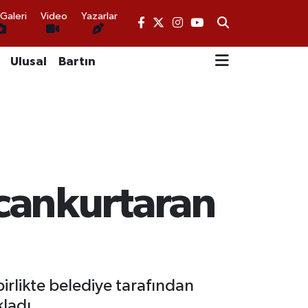
Galeri
Video
Yazarlar
Ulusal
Bartın
cankurtaran
rlikte belediye tarafından
ladı.