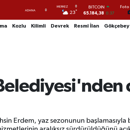
BITCOIN
Foto 
65.184,38
0.37
°
23
DOLAR
47,7239
0.01
uma
Kozlu
Kilimli
Devrek
Resmi İlan
Gökçebey
EURO
55,1823
-0.06
STERLİN
64,4329
-0.02
GRAM ALTIN
6664.02
0.05
BİST100
13.779
-14
elediyesi'nden 
sin Erdem, yaz sezonunun başlamasıyla bi
hizmetlerinin aralıksız sürdürüldüğünü açık