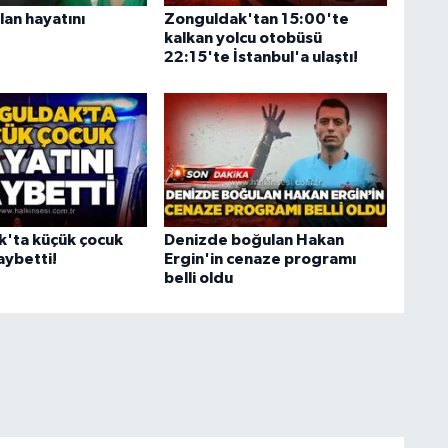
an hayatını
Zonguldak'tan 15:00'te
kalkan yolcu otobüsü
22:15'te İstanbul'a ulaştı!
'ta küçük çocuk
Denizde boğulan Hakan
aybetti!
Ergin'in cenaze programı
belli oldu