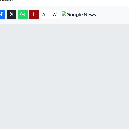
-
+
A
A