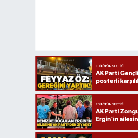
EDITÖRÜN SEÇTIĞI
AK Parti Gençl
posterli karşıl
EDITÖRÜN SEÇTIĞI
AK Parti Zongu
Ergin’in ailesi