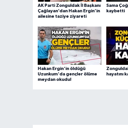
AK Parti Zonguldak İl Başkanı
Sama Çoğl
Çağlayan’dan Hakan Ergin’in
kaybetti
ailesine taziye ziyareti
Hakan Ergin'in öldüğü
Zonguldak
Uzunkum'da gençler ölüme
hayatını k
meydan okudu!