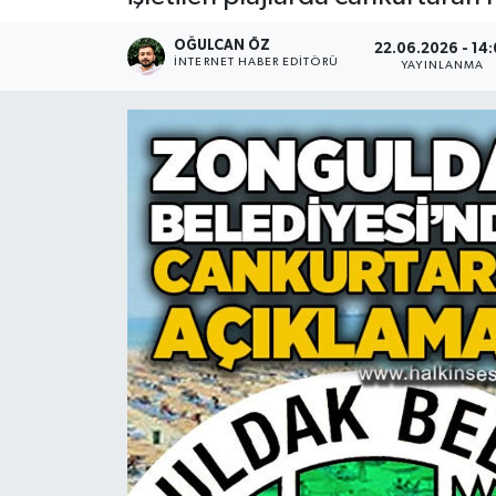
Devrek
OĞULCAN ÖZ
22.06.2026 - 14:
İNTERNET HABER EDITÖRÜ
YAYINLANMA
Bolu
ÇEVRE
BİLİM VE TEKNOLOJİ
DUNYA
Düzce
Eğitim
Ekonomi
Genel