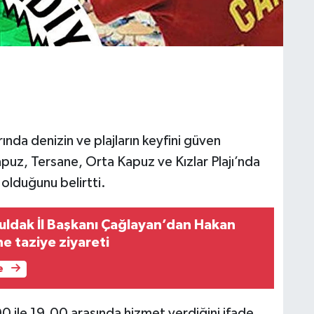
nda denizin ve plajların keyfini güven
puz, Tersane, Orta Kapuz ve Kızlar Plajı’nda
olduğunu belirtti.
uldak İl Başkanı Çağlayan’dan Hakan
ne taziye ziyareti
e
0 ile 19.00 arasında hizmet verdiğini ifade