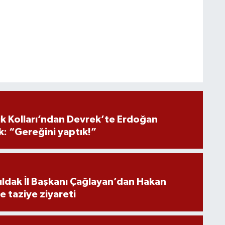
ik Kolları’ndan Devrek’te Erdoğan
ık: “Gereğini yaptık!”
ldak İl Başkanı Çağlayan’dan Hakan
ne taziye ziyareti