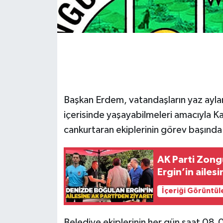
Gökçebey
GÜNDEM
İş ilanı
Başkan Erdem, vatandaşların yaz ayları
Kilimli
içerisinde yaşayabilmeleri amacıyla Ka
Kültür - Sanat
cankurtaran ekiplerinin görev başında 
MAGAZİN
AK Parti Zong
Ergin’in ailesi
Politika
İçeriği Görüntül
Resmi İlan
Belediye ekiplerinin her gün saat 08.0