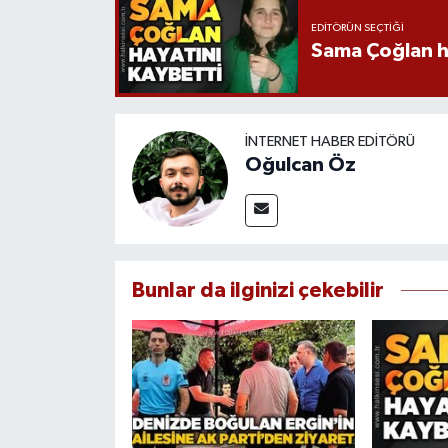
EDITÖRÜN SEÇTIĞI
Sama Çoğlan h
İNTERNET HABER EDITÖRÜ
Oğulcan Öz
Bunlar da ilginizi çekebilir