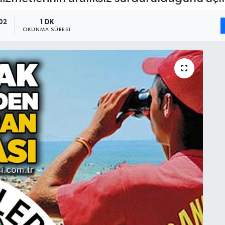
02
1 DK
OKUNMA SÜRESI