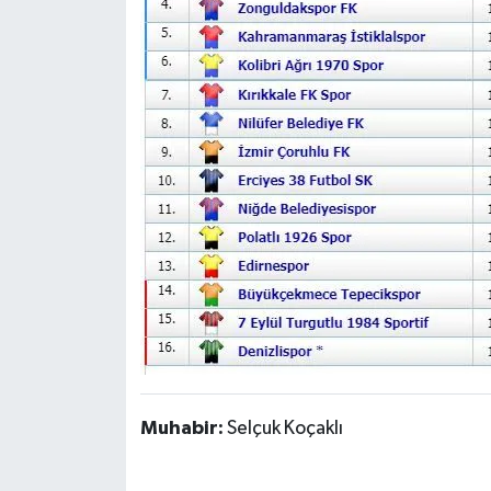
Muhabir:
Selçuk Koçaklı