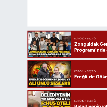
EDITÖRÜN SEÇTIĞI
Zonguldak Genç
Programı'nda ç
EDITÖRÜN SEÇTIĞI
Ereğli'de Gökm
EDITÖRÜN SEÇTIĞI
Belediyenin yı