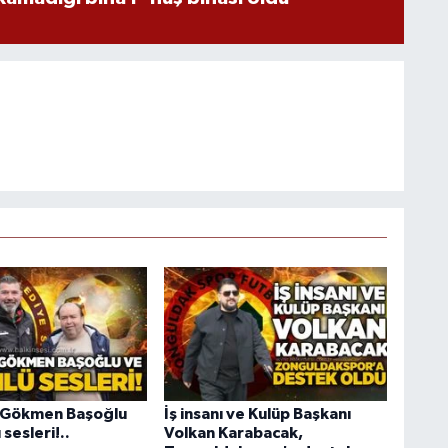
 Gökmen Başoğlu
İş insanı ve Kulüp Başkanı
 sesleri!..
Volkan Karabacak,