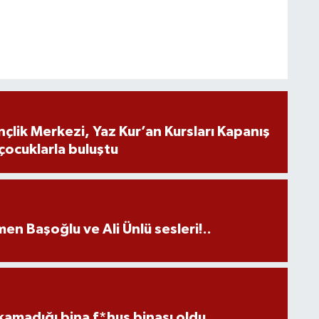
lik Merkezi, Yaz Kur’an Kursları Kapanış
ocuklarla buluştu
en Başoğlu ve Ali Ünlü sesleri!..
kamadığı bina f*huş binası oldu