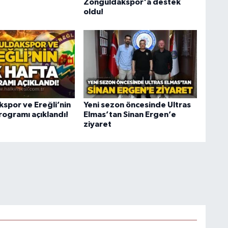
Zonguldakspor'a destek
oldu!
spor ve Ereğli’nin
Yeni sezon öncesinde Ultras
programı açıklandı!
Elmas’tan Sinan Ergen’e
ziyaret