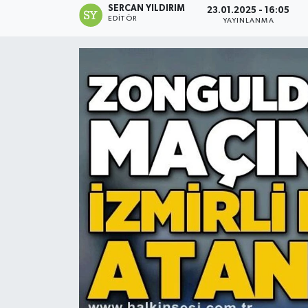
SERCAN YILDIRIM
23.01.2025 - 16:05
EDITÖR
YAYINLANMA
Devrek
Bolu
ÇEVRE
BİLİM VE TEKNOLOJİ
DUNYA
Düzce
Eğitim
Ekonomi
Genel