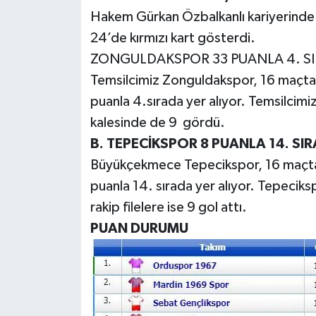
Röportaj
Hakem Gürkan Özbalkanlı kariyerinde 
24’de kırmızı kart gösterdi.
Sağlık
ZONGULDAKSPOR 33 PUANLA 4. S
SİYASET
Temsilcimiz Zonguldakspor, 16 maçta 10
puanla 4.sırada yer alıyor. Temsilcimiz
Spor
kalesinde de 9 gördü.
B. TEPECİKSPOR 8 PUANLA 14. SI
Ulusal
Büyükçekmece Tepecikspor, 16 maçta 1 
Yaşam
puanla 14. sırada yer alıyor. Tepecik
rakip filelere ise 9 gol attı.
PUAN DURUMU