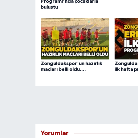
Programı'nda çocuklarla
buluştu
Zonguldakspor'un hazırlık
Zonguldak
maçları belli oldu....
ilk hafta 
Yorumlar