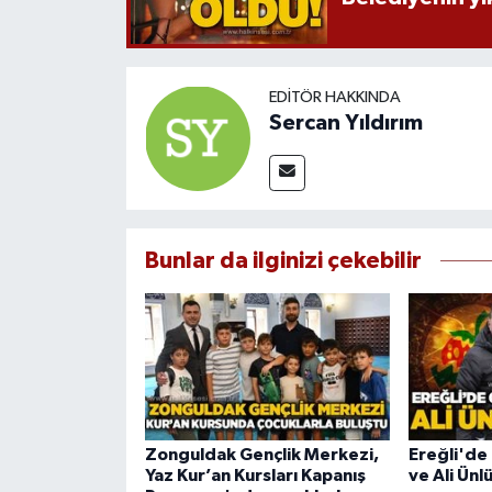
EDITÖR HAKKINDA
Sercan Yıldırım
Bunlar da ilginizi çekebilir
Zonguldak Gençlik Merkezi,
Ereğli'de
Yaz Kur’an Kursları Kapanış
ve Ali Ünlü