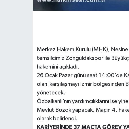
Gökçebey
GÜNDEM
İş ilanı
Merkez Hakem Kurulu (MHK), Nesine 3
Kilimli
temsilcimiz Zonguldakspor ile Büyükç
hakemini açıkladı.
Kültür - Sanat
26 Ocak Pazar günü saat 14:00’de K
olan karşılaşmayı İzmir bölgesinden 
MAGAZİN
yönetecek.
Özbalkanlı’nın yardımcılıklarını ise y
Politika
Mevlüt Bozok yapacak. Maçın 4. hake
Resmi İlan
olarak belirlendi.
KARİYERİNDE 37 MAÇTA GÖREV YA