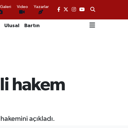
Galeri
Video
Yazarlar
Ulusal
Bartın
li hakem
akemini açıkladı.