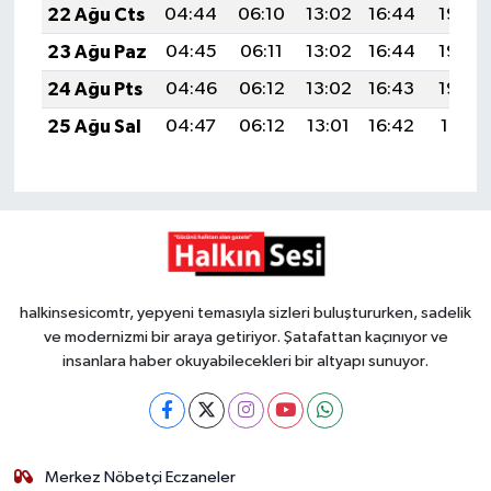
22 Ağu Cts
04:44
06:10
13:02
16:44
19:45
23 Ağu Paz
04:45
06:11
13:02
16:44
19:43
24 Ağu Pts
04:46
06:12
13:02
16:43
19:42
25 Ağu Sal
04:47
06:12
13:01
16:42
19:41
halkinsesicomtr, yepyeni temasıyla sizleri buluştururken, sadelik
ve modernizmi bir araya getiriyor. Şatafattan kaçınıyor ve
insanlara haber okuyabilecekleri bir altyapı sunuyor.
Merkez Nöbetçi Eczaneler