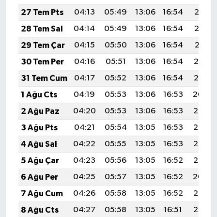
Röportaj
27 Tem Pts
04:13
05:49
13:06
16:54
20:13
Sağlık
28 Tem Sal
04:14
05:49
13:06
16:54
20:12
29 Tem Çar
04:15
05:50
13:06
16:54
20:11
SİYASET
30 Tem Per
04:16
05:51
13:06
16:54
20:10
Spor
31 Tem Cum
04:17
05:52
13:06
16:54
20:10
1 Ağu Cts
04:19
05:53
13:06
16:53
20:09
Ulusal
2 Ağu Paz
04:20
05:53
13:06
16:53
20:08
Yaşam
3 Ağu Pts
04:21
05:54
13:05
16:53
20:07
4 Ağu Sal
04:22
05:55
13:05
16:53
20:06
5 Ağu Çar
04:23
05:56
13:05
16:52
20:05
6 Ağu Per
04:25
05:57
13:05
16:52
20:04
7 Ağu Cum
04:26
05:58
13:05
16:52
20:03
8 Ağu Cts
04:27
05:58
13:05
16:51
20:02