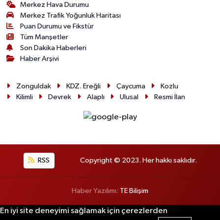
Merkez Hava Durumu
Merkez Trafik Yoğunluk Haritası
Puan Durumu ve Fikstür
Tüm Manşetler
Son Dakika Haberleri
Haber Arşivi
Zonguldak
KDZ. Ereğli
Çaycuma
Kozlu
Kilimli
Devrek
Alaplı
Ulusal
Resmi İlan
RSS
Copyright © 2023. Her hakkı saklıdır.
Haber Yazılımı:
TE Bilişim
En iyi site deneyimi sağlamak için çerezlerden