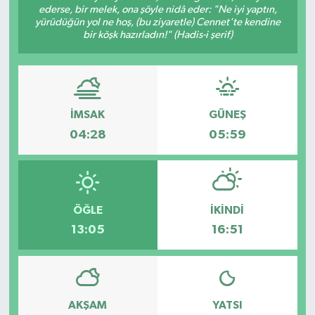
ederse, bir melek, ona şöyle nidâ eder: "Ne iyi yaptın,
yürüdüğün yol ne hoş, (bu ziyaretle) Cennet'te kendine
Devrek
bir köşk hazırladın!" (Hadis-i şerif)
Bolu
ÇEVRE
İMSAK
GÜNEŞ
BİLİM VE TEKNOLOJİ
04:28
05:59
DUNYA
Düzce
ÖĞLE
İKINDI
13:05
16:51
Eğitim
Ekonomi
AKŞAM
YATSI
Genel