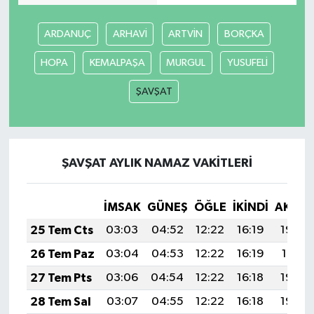
Gökçebey
ARDANUÇ
ARHAVİ
ARTVİN
BORÇKA
HOPA
KEMALPAŞA
MURGUL
YUSUFELİ
GÜNDEM
ŞAVŞAT
İş ilanı
Kilimli
ŞAVŞAT AYLIK NAMAZ VAKITLERI
Kültür - Sanat
İMSAK
GÜNEŞ
ÖĞLE
İKINDI
AKŞA
MAGAZİN
25 Tem Cts
03:03
04:52
12:22
16:19
19:42
Politika
26 Tem Paz
03:04
04:53
12:22
16:19
19:41
27 Tem Pts
03:06
04:54
12:22
16:18
19:40
Resmi İlan
28 Tem Sal
03:07
04:55
12:22
16:18
19:40