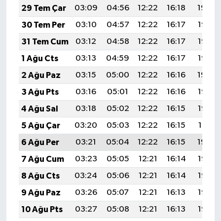
Röportaj
29 Tem Çar
03:09
04:56
12:22
16:18
19:39
30 Tem Per
03:10
04:57
12:22
16:17
19:37
Sağlık
31 Tem Cum
03:12
04:58
12:22
16:17
19:36
SİYASET
1 Ağu Cts
03:13
04:59
12:22
16:17
19:35
2 Ağu Paz
03:15
05:00
12:22
16:16
19:34
Spor
3 Ağu Pts
03:16
05:01
12:22
16:16
19:33
Ulusal
4 Ağu Sal
03:18
05:02
12:22
16:15
19:32
5 Ağu Çar
03:20
05:03
12:22
16:15
19:31
Yaşam
6 Ağu Per
03:21
05:04
12:22
16:15
19:30
7 Ağu Cum
03:23
05:05
12:21
16:14
19:28
8 Ağu Cts
03:24
05:06
12:21
16:14
19:27
9 Ağu Paz
03:26
05:07
12:21
16:13
19:26
10 Ağu Pts
03:27
05:08
12:21
16:13
19:25