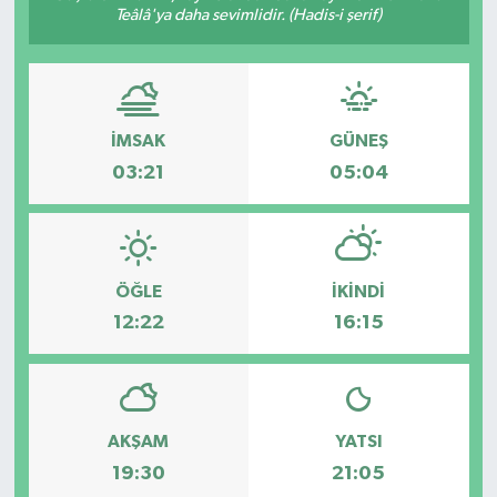
Teâlâ'ya daha sevimlidir. (Hadis-i şerif)
Devrek
Bolu
İMSAK
GÜNEŞ
ÇEVRE
03:21
05:04
BİLİM VE TEKNOLOJİ
DUNYA
ÖĞLE
İKINDI
Düzce
12:22
16:15
Eğitim
Ekonomi
AKŞAM
YATSI
19:30
21:05
Genel