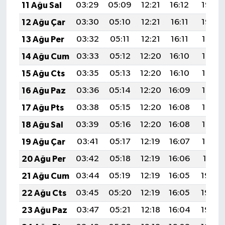
11 Ağu Sal
03:29
05:09
12:21
16:12
19:23
12 Ağu Çar
03:30
05:10
12:21
16:11
19:22
13 Ağu Per
03:32
05:11
12:21
16:11
19:21
14 Ağu Cum
03:33
05:12
12:20
16:10
19:19
15 Ağu Cts
03:35
05:13
12:20
16:10
19:18
16 Ağu Paz
03:36
05:14
12:20
16:09
19:16
17 Ağu Pts
03:38
05:15
12:20
16:08
19:15
18 Ağu Sal
03:39
05:16
12:20
16:08
19:14
19 Ağu Çar
03:41
05:17
12:19
16:07
19:12
20 Ağu Per
03:42
05:18
12:19
16:06
19:11
21 Ağu Cum
03:44
05:19
12:19
16:05
19:09
22 Ağu Cts
03:45
05:20
12:19
16:05
19:08
23 Ağu Paz
03:47
05:21
12:18
16:04
19:06