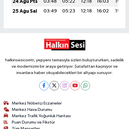
24 Ağu Pts
03:48
05:22
12:18
16:03
19:05
25 Ağu Sal
03:49
05:23
12:18
16:02
19:03
halkinsesicomtr, yepyeni temasıyla sizleri buluştururken, sadelik
ve modernizmi bir araya getiriyor. Şatafattan kaçınıyor ve
insanlara haber okuyabilecekleri bir altyapı sunuyor.
Merkez Nöbetçi Eczaneler
Merkez Hava Durumu
Merkez Trafik Yoğunluk Haritası
Puan Durumu ve Fikstür
Tüm Manşetler