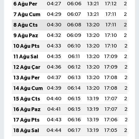
6 Ağu Per
04:27
06:06
13:21
17:12
20:25
7 Ağu Cum
04:29
06:07
13:21
17:11
20:24
8 Ağu Cts
04:30
06:08
13:20
17:11
20:23
9 Ağu Paz
04:32
06:09
13:20
17:10
20:22
10 Ağu Pts
04:33
06:10
13:20
17:10
20:21
11 Ağu Sal
04:35
06:11
13:20
17:09
20:19
12 Ağu Çar
04:36
06:12
13:20
17:09
20:18
13 Ağu Per
04:37
06:13
13:20
17:08
20:17
14 Ağu Cum
04:39
06:14
13:20
17:08
20:15
15 Ağu Cts
04:40
06:15
13:19
17:07
20:14
16 Ağu Paz
04:41
06:15
13:19
17:07
20:13
17 Ağu Pts
04:43
06:16
13:19
17:06
20:11
18 Ağu Sal
04:44
06:17
13:19
17:05
20:10