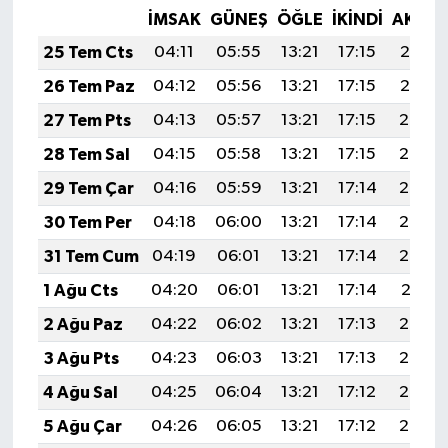
Röportaj
İMSAK
GÜNEŞ
ÖĞLE
İKINDI
AKŞA
25 Tem Cts
04:11
05:55
13:21
17:15
20:37
Sağlık
26 Tem Paz
04:12
05:56
13:21
17:15
20:37
SİYASET
27 Tem Pts
04:13
05:57
13:21
17:15
20:36
28 Tem Sal
04:15
05:58
13:21
17:15
20:35
Spor
29 Tem Çar
04:16
05:59
13:21
17:14
20:34
Ulusal
30 Tem Per
04:18
06:00
13:21
17:14
20:33
31 Tem Cum
04:19
06:01
13:21
17:14
20:32
Yaşam
1 Ağu Cts
04:20
06:01
13:21
17:14
20:31
2 Ağu Paz
04:22
06:02
13:21
17:13
20:30
3 Ağu Pts
04:23
06:03
13:21
17:13
20:29
4 Ağu Sal
04:25
06:04
13:21
17:12
20:28
5 Ağu Çar
04:26
06:05
13:21
17:12
20:27