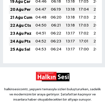
19 Ağu Çar
04:46
06:18
13:18
17:05
20:09
20 Ağu Per
04:47
06:19
13:18
17:04
20:07
21 Ağu Cum
04:48
06:20
13:18
17:03
20:06
22 Ağu Cts
04:50
06:21
13:18
17:03
20:04
23 Ağu Paz
04:51
06:22
13:17
17:02
20:03
24 Ağu Pts
04:52
06:23
13:17
17:01
20:02
25 Ağu Sal
04:53
06:24
13:17
17:00
20:00
halkinsesicomtr, yepyeni temasıyla sizleri buluştururken, sadelik
ve modernizmi bir araya getiriyor. Şatafattan kaçınıyor ve
insanlara haber okuyabilecekleri bir altyapı sunuyor.