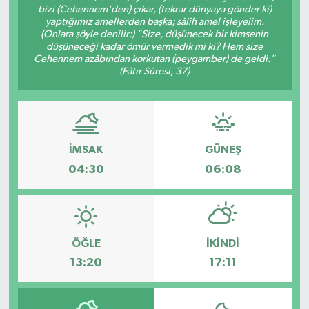
bizi (Cehennem'den) çıkar, (tekrar dünyaya gönder ki)
yaptığımız amellerden başka; sâlih amel işleyelim.
Devrek
(Onlara şöyle denilir:) "Size, düşünecek bir kimsenin
düşüneceği kadar ömür vermedik mi ki? Hem size
Cehennem azâbından korkutan (peygamber) de geldi."
Bolu
(Fâtır Sûresi, 37)
ÇEVRE
BİLİM VE TEKNOLOJİ
İMSAK
GÜNEŞ
DUNYA
04:30
06:08
Düzce
Eğitim
ÖĞLE
İKINDI
13:20
17:11
Ekonomi
Genel