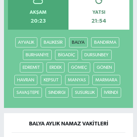
AKŞAM
YATSI
Gökçebey
20:23
21:54
GÜNDEM
AYVALIK
BALIKESİR
BALYA
BANDIRMA
İş ilanı
BURHANİYE
BİGADİÇ
DURSUNBEY
Kilimli
EDREMİT
ERDEK
GÖMEÇ
GÖNEN
Kültür - Sanat
HAVRAN
KEPSUT
MANYAS
MARMARA
MAGAZİN
SAVAŞTEPE
SINDIRGI
SUSURLUK
İVRİNDİ
Politika
Resmi İlan
BALYA AYLIK NAMAZ VAKITLERI