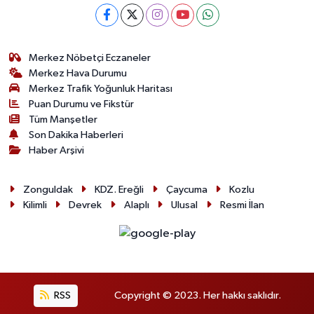
Merkez Nöbetçi Eczaneler
Merkez Hava Durumu
Merkez Trafik Yoğunluk Haritası
Puan Durumu ve Fikstür
Tüm Manşetler
Son Dakika Haberleri
Haber Arşivi
Zonguldak
KDZ. Ereğli
Çaycuma
Kozlu
Kilimli
Devrek
Alaplı
Ulusal
Resmi İlan
RSS
Copyright © 2023. Her hakkı saklıdır.